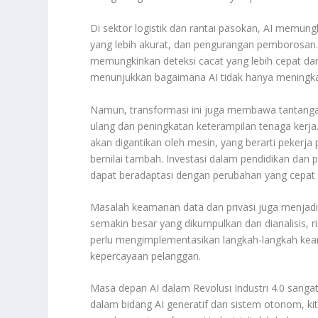
Di sektor logistik dan rantai pasokan, AI memungk
yang lebih akurat, dan pengurangan pemborosan. 
memungkinkan deteksi cacat yang lebih cepat dan 
menunjukkan bagaimana AI tidak hanya meningkatka
Namun, transformasi ini juga membawa tantangan
ulang dan peningkatan keterampilan tenaga kerja
akan digantikan oleh mesin, yang berarti pekerj
bernilai tambah. Investasi dalam pendidikan dan
dapat beradaptasi dengan perubahan yang cepat i
Masalah keamanan data dan privasi juga menjad
semakin besar yang dikumpulkan dan dianalisis, r
perlu mengimplementasikan langkah-langkah keam
kepercayaan pelanggan.
Masa depan AI dalam Revolusi Industri 4.0 sang
dalam bidang AI generatif dan sistem otonom, ki