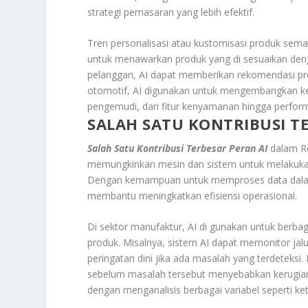
strategi pemasaran yang lebih efektif.
Tren personalisasi atau kustomisasi produk sema
untuk menawarkan produk yang di sesuaikan deng
pelanggan, AI dapat memberikan rekomendasi prod
otomotif, AI digunakan untuk mengembangkan ke
pengemudi, dari fitur kenyamanan hingga perfor
SALAH SATU KONTRIBUSI T
Salah Satu Kontribusi Terbesar Peran AI
dalam Re
memungkinkan mesin dan sistem untuk melakuk
Dengan kemampuan untuk memproses data dalam
membantu meningkatkan efisiensi operasional.
Di sektor manufaktur, AI di gunakan untuk berbag
produk. Misalnya, sistem AI dapat memonitor jal
peringatan dini jika ada masalah yang terdeteks
sebelum masalah tersebut menyebabkan kerugian y
dengan menganalisis berbagai variabel seperti k