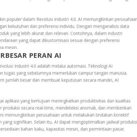
kin populer dalam Revolusi Industri 4.0. AI memungkinkan perusahaa
an kebutuhan dan preferensi individu. Dengan menganalisis data
uk yang lebih akurat dan relevan. Contohnya, dalam industri
ndaraan yang dapat dikustomisasi sesuai dengan preferensi
ma mesin.
ERBESAR PERAN AI
volusi Industri 4.0 adalah melalui automasi. Teknologi AI
an tugas yang sebelumnya memerlukan campur tangan manusia.
 jumlah besar dan membuat keputusan secara mandiri, AI
ai aplikasi yang bertujuan meningkatkan produktivitas dan kualitas
ur produksi secara real-time, mendeteksi anomali, dan memberikan
i. Ini memungkinkan perusahaan untuk melakukan tindakan korektif
ang signifikan. Selain itu, AI dapat mengoptimalkan jadwal produks
etersediaan bahan baku, kapasitas mesin, dan permintaan pasar.