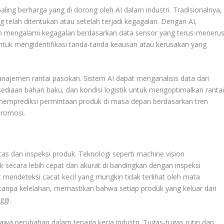
paling berharga yang di dorong oleh AI dalam industri. Tradisionalnya,
g telah ditentukan atau setelah terjadi kegagalan. Dengan AI,
n mengalami kegagalan berdasarkan data sensor yang terus-meneru
untuk mengidentifikasi tanda-tanda keausan atau kerusakan yang
ajemen rantai pasokan. Sistem AI dapat menganalisis data dari
sediaan bahan baku, dan kondisi logistik untuk mengoptimalkan ranta
 memprediksi permintaan produk di masa depan berdasarkan tren
promosi.
tas dan inspeksi produk. Teknologi seperti machine vision
secara lebih cepat dan akurat di bandingkan dengan inspeksi
mendeteksi cacat kecil yang mungkin tidak terlihat oleh mata
/7 tanpa kelelahan, memastikan bahwa setiap produk yang keluar dari
ggi.
a perubahan dalam tenaga kerja industri. Tugas-tugas rutin dan