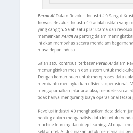
Peran AI
Dalam Revolusi Industri 4.0 Sangat Kru
Inovasi. Revolusi Industri 4.0 adalah istilah yang 
yang canggih. Salah satu pilar utama dari revolusi i
memainkan
Peran AI
penting dalam meningkatkan ef
ini akan membahas secara mendalam bagaimana A
masa depan industri.
Salah satu kontribusi terbesar
Peran AI
dalam Revo
memungkinkan mesin dan sistem untuk melakuk
Dengan kemampuan untuk memproses data dalam
membantu meningkatkan efisiensi operasional. M
mengoptimalkan jalur produksi, mendeteksi cacat
tidak hanya mengurangi biaya operasional tetapi 
Revolusi Industri 4.0 menghasilkan data dalam ju
penting dalam menganalisis data ini untuk menda
machine learning dan deep learning, AI dapat men
sektor ritel, AI di gunakan untuk menganalisi