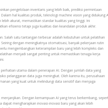
inkan pengelolaan inventaris yang lebih baik, prediksi permintaan
Dalam hal kualitas produk, teknologi machine vision yang didukung A
lebih akurat, memastikan standar kualitas yang tinggi. Ini
n efisiensi tetapi juga kualitas dan keandalan produk akhir.
. Salah satu tantangan terbesar adalah kebutuhan untuk pelatihan
. Seiring dengan meningkatnya otomatisasi, banyak pekerjaan rutin
a perlu mengembangkan keterampilan baru yang lebih kompleks dan
 pelatihan menjadi sangat penting untuk memastikan tenaga kerja
ni.
i perhatian utama dalam penerapan AI. Dengan jumlah data yang
isiko pelanggaran data juga meningkat. Oleh karena itu, perusahaan
anan yang kuat untuk melindungi data sensitif dan menjaga
at menjanjikan. Dengan kemampuan AI yang terus berkembang, sepert
ta dapat mengharapkan inovasi-inovasi baru yang akan lebih