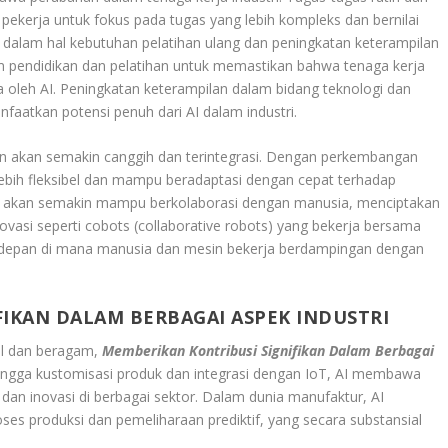
n pekerja untuk fokus pada tugas yang lebih kompleks dan bernilai
dalam hal kebutuhan pelatihan ulang dan peningkatan keterampilan
am pendidikan dan pelatihan untuk memastikan bahwa tenaga kerja
oleh AI. Peningkatan keterampilan dalam bidang teknologi dan
faatkan potensi penuh dari AI dalam industri.
an akan semakin canggih dan terintegrasi. Dengan perkembangan
 lebih fleksibel dan mampu beradaptasi dengan cepat terhadap
ga akan semakin mampu berkolaborasi dengan manusia, menciptakan
Inovasi seperti cobots (collaborative robots) yang bekerja bersama
a depan di mana manusia dan mesin bekerja berdampingan dengan
IKAN DALAM BERBAGAI ASPEK INDUSTRI
ial dan beragam,
Memberikan Kontribusi Signifikan Dalam Berbagai
 hingga kustomisasi produk dan integrasi dengan IoT, AI membawa
 dan inovasi di berbagai sektor. Dalam dunia manufaktur, AI
s produksi dan pemeliharaan prediktif, yang secara substansial