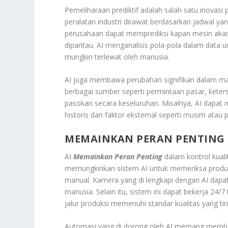
Pemeliharaan prediktif adalah salah satu inovasi 
peralatan industri dirawat berdasarkan jadwal yan
perusahaan dapat memprediksi kapan mesin aka
dipantau. AI menganalisis pola-pola dalam data 
mungkin terlewat oleh manusia.
AI juga membawa perubahan signifikan dalam man
berbagai sumber seperti permintaan pasar, keter
pasokan secara keseluruhan. Misalnya, AI dapat
historis dan faktor eksternal seperti musim atau 
MEMAINKAN PERAN PENTING
AI
Memainkan Peran Penting
dalam kontrol kuali
memungkinkan sistem AI untuk memeriksa produk 
manual. Kamera yang di lengkapi dengan AI dapat 
manusia. Selain itu, sistem ini dapat bekerja 24
jalur produksi memenuhi standar kualitas yang tin
Automasi yang di dorong oleh AI memang membaw