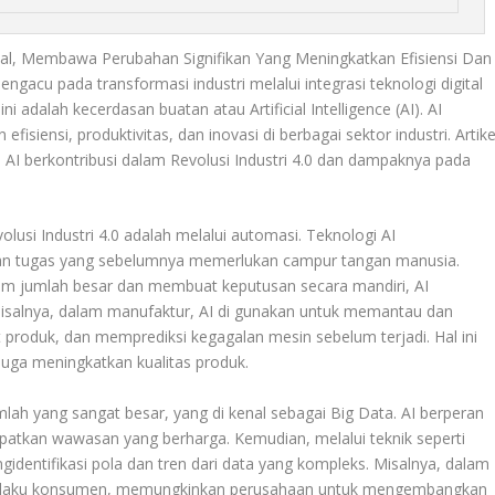
sial, Membawa Perubahan Signifikan Yang Meningkatkan Efisiensi Dan
mengacu pada transformasi industri melalui integrasi teknologi digital
ni adalah kecerdasan buatan atau Artificial Intelligence (AI). AI
isiensi, produktivitas, dan inovasi di berbagai sektor industri. Artike
I berkontribusi dalam Revolusi Industri 4.0 dan dampaknya pada
lusi Industri 4.0 adalah melalui automasi. Teknologi AI
an tugas yang sebelumnya memerlukan campur tangan manusia.
 jumlah besar dan membuat keputusan secara mandiri, AI
isalnya, dalam manufaktur, AI di gunakan untuk memantau dan
 produk, dan memprediksi kegagalan mesin sebelum terjadi. Hal ini
juga meningkatkan kualitas produk.
mlah yang sangat besar, yang di kenal sebagai Big Data. AI berperan
patkan wawasan yang berharga. Kemudian, melalui teknik seperti
gidentifikasi pola dan tren dari data yang kompleks. Misalnya, dalam
s perilaku konsumen, memungkinkan perusahaan untuk mengembangkan