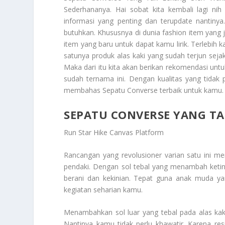
Sederhananya. Hai sobat kita kembali lagi nih
informasi yang penting dan terupdate nantinya
butuhkan. Khususnya di dunia fashion item yang ji
item yang baru untuk dapat kamu lirik. Terlebih
satunya produk alas kaki yang sudah terjun sej
Maka dari itu kita akan berikan rekomendasi untu
sudah ternama ini. Dengan kualitas yang tidak 
membahas Sepatu Converse terbaik untuk kamu.
SEPATU CONVERSE YANG T
Run Star Hike Canvas Platform
Rancangan yang revolusioner varian satu ini m
pendaki. Dengan sol tebal yang menambah keti
berani dan kekinian. Tepat guna anak muda y
kegiatan seharian kamu.
Menambahkan sol luar yang tebal pada alas kaki
Nantinya kamu tidak perlu khawatir. Karena resik