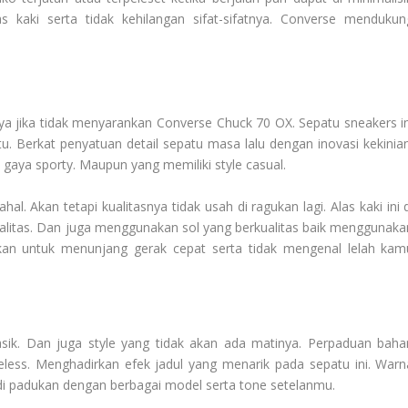
 kaki serta tidak kehilangan sifat-sifatnya. Converse mendukun
ya jika tidak menyarankan Converse Chuck 70 OX. Sepatu sneakers in
u. Berkat penyatuan detail sepatu masa lalu dengan inovasi kekinian
 gaya sporty. Maupun yang memiliki style casual.
l. Akan tetapi kualitasnya tidak usah di ragukan lagi. Alas kaki ini d
ualitas. Dan juga menggunakan sol yang berkualitas baik menggunaka
kan untuk menunjang gerak cepat serta tidak mengenal lelah kam
klasik. Dan juga style yang tidak akan ada matinya. Perpaduan baha
meless. Menghadirkan efek jadul yang menarik pada sepatu ini. Warn
i padukan dengan berbagai model serta tone setelanmu.