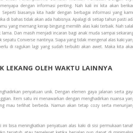
 menyapa dengan informasi penting. Nah kali ini kita akan berika
. Seperti biasanya kita hadir dengan berbagai informasi yang kam
ka di bahas tidak akan ada habisnya. Apalagi di setiap tahun pasti ad
 kamu yang memang kerap bingung memilih alas kaki terbaik. Nah sala
ak lama. Dan masih menjadi incaran bagi anak muda sampai sekarang
k sepatu Converse nantinya. Siapa yang tidak mengenal alas kaki yan
perlu di ragukan lagi yang sudah terbukti akan awet. Maka kita aka
AK LEKANG OLEH WAKTU LAINNYA
enghadirkan penyatuan unik. Dengan elemen gaya jalanan serta gay
nggian. Item satu ini menawarkan dengan menghadirkan nuansa yan
ang mau terlihat berbeda. Namun akan tetap cozy serta menunjan
 ini bisa meningkatkan penyatuan alas kaki di sisi permukaan tanah
o terjatuh atau terpeleset ketika berjalan pun dapat di minimalisir