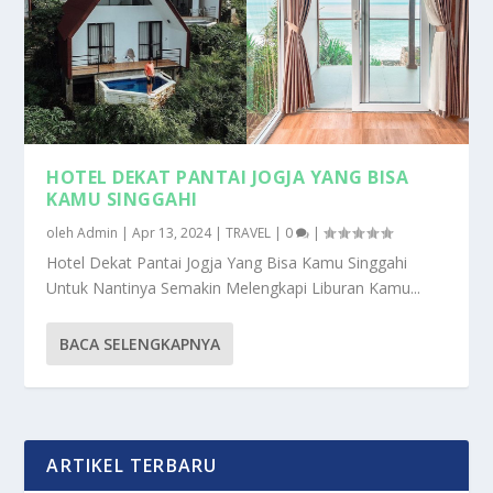
HOTEL DEKAT PANTAI JOGJA YANG BISA
KAMU SINGGAHI
oleh
Admin
|
Apr 13, 2024
|
TRAVEL
|
0
|
Hotel Dekat Pantai Jogja Yang Bisa Kamu Singgahi
Untuk Nantinya Semakin Melengkapi Liburan Kamu...
BACA SELENGKAPNYA
ARTIKEL TERBARU