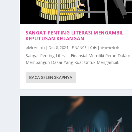
SANGAT PENTING LITERASI MENGAMBIL
KEPUTUSAN KEUANGAN
oleh
Admin
|
Des 8, 2024
|
FINANCE
|
0
|
Sangat Penting Literasi Finansial Memiliki Peran Dalam
Membangun Dasar Yang Kuat Untuk Mengambil...
BACA SELENGKAPNYA