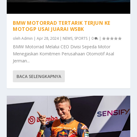
BMW MOTORRAD TERTARIK TERJUN KE
MOTOGP USAI JUARAI WSBK
oleh
Admin
|
Apr 28, 2024
|
NEWS
,
SPORTS
|
0
|
BMW Motorrad Melalui CEO Divisi Sepeda Motor
Menegaskan Komitmen Perusahaan Otomotif Asal
Jerman...
BACA SELENGKAPNYA