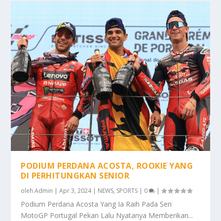
PODIUM PERDANA ACOSTA, ROOKIE YANG
DI PERHITUNGKAN SENIOR
oleh
Admin
|
Apr 3, 2024
|
NEWS
,
SPORTS
|
0
|
Podium Perdana Acosta Yang Ia Raih Pada Seri
MotoGP Portugal Pekan Lalu Nyatanya Memberikan...