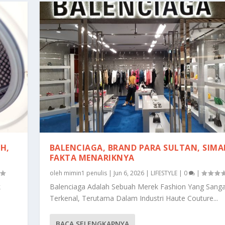
H,
BALENCIAGA, BRAND PARA SULTAN, SIMA
FAKTA MENARIKNYA
oleh
mimin1 penulis
|
Jun 6, 2026
|
LIFESTYLE
|
0
|
k
Balenciaga Adalah Sebuah Merek Fashion Yang Sanga
Terkenal, Terutama Dalam Industri Haute Couture...
BACA SELENGKAPNYA