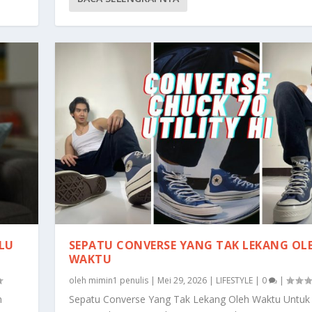
ALU
SEPATU CONVERSE YANG TAK LEKANG OL
WAKTU
oleh
mimin1 penulis
|
Mei 29, 2026
|
LIFESTYLE
|
0
|
n
Sepatu Converse Yang Tak Lekang Oleh Waktu Untuk