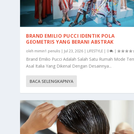
BRAND EMILIO PUCCI IDENTIK POLA
GEOMETRIS YANG BERANI ABSTRAK
oleh
mimin1 penulis
|
Jul 23, 2026
|
LIFESTYLE
|
0
|
Brand Emilio Pucci Adalah Salah Satu Rumah Mode Te
Asal Italia Yang Dikenal Dengan Desainnya...
BACA SELENGKAPNYA