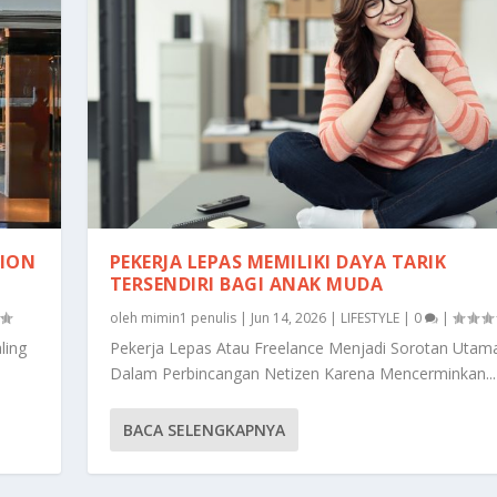
HION
PEKERJA LEPAS MEMILIKI DAYA TARIK
TERSENDIRI BAGI ANAK MUDA
oleh
mimin1 penulis
|
Jun 14, 2026
|
LIFESTYLE
|
0
|
ling
Pekerja Lepas Atau Freelance Menjadi Sorotan Utam
Dalam Perbincangan Netizen Karena Mencerminkan...
BACA SELENGKAPNYA