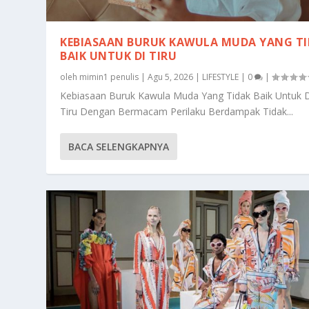
KEBIASAAN BURUK KAWULA MUDA YANG T
BAIK UNTUK DI TIRU
oleh
mimin1 penulis
|
Agu 5, 2026
|
LIFESTYLE
|
0
|
Kebiasaan Buruk Kawula Muda Yang Tidak Baik Untuk 
Tiru Dengan Bermacam Perilaku Berdampak Tidak...
BACA SELENGKAPNYA