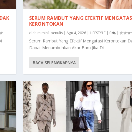
IDAK
SERUM RAMBUT YANG EFEKTIF MENGATAS
KERONTOKAN
oleh
mimin1 penulis
|
Agu 4, 2026
|
LIFESTYLE
|
0
|
Di
Serum Rambut Yang Efektif Mengatasi Kerontokan D
Dapat Menumbuhkan Akar Baru Jika Di...
BACA SELENGKAPNYA