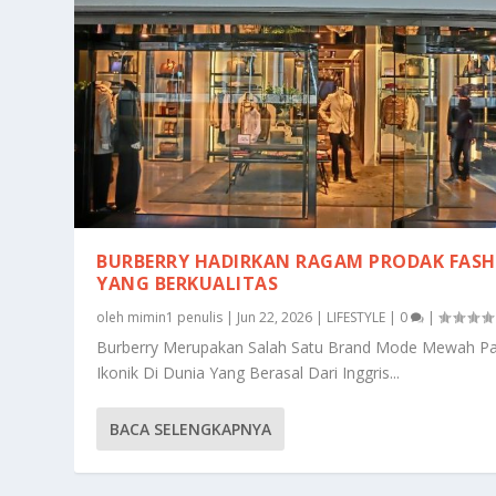
BURBERRY HADIRKAN RAGAM PRODAK FAS
YANG BERKUALITAS
oleh
mimin1 penulis
|
Jun 22, 2026
|
LIFESTYLE
|
0
|
Burberry Merupakan Salah Satu Brand Mode Mewah Pa
Ikonik Di Dunia Yang Berasal Dari Inggris...
BACA SELENGKAPNYA