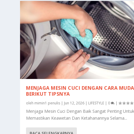
MENJAGA MESIN CUCI DENGAN CARA MUDA
BERIKUT TIPSNYA
oleh
mimin1 penulis
|
Jun 12, 2026
|
LIFESTYLE
|
0
|
Menjaga Mesin Cuci Dengan Baik Sangat Penting Untu
Memastikan Keawetan Dan Ketahanannya Selama...
BACA SELENGKAPNYA