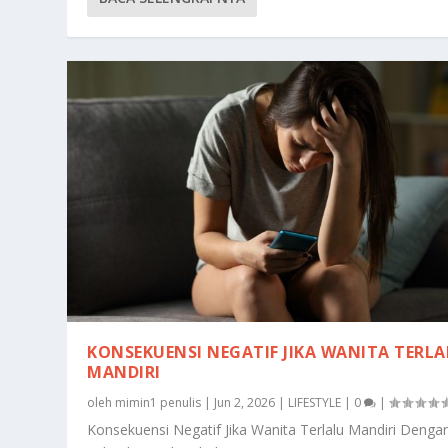
KONSEKUENSI NEGATIF JIKA WANITA TERL
MANDIRI
oleh
mimin1 penulis
|
Jun 2, 2026
|
LIFESTYLE
|
0
|
Konsekuensi Negatif Jika Wanita Terlalu Mandiri Denga