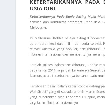
KETERTARIKANNYA PADA 
USIA DINI
Ketertarikannya Pada Dunia Akting Mulai Munc
sekolah dan komunitas setempat. Pada usia 17
Melbourne.
Di Melbourne, Robbie belajar akting di Somerset 
peran-peran kecil dalam film dan serial televisi
televisi Australia yang populer, “Neighbour
hiburan internasional dan membantunya meraih po
Setelah sukses dalam “Neighbours”, Robbie mem
pada tahun 2011, ia pindah ke Amerika Serikat d
Namun, acara tersebut hanya bertahan satu mus
Terobosan besar dalam karier Robbie datang pa
Wall Street” yang di sutradarai oleh Martin Scor
yang di perankan oleh Leonardo DiCaprio, mend
bagi karier film internasionalnya.