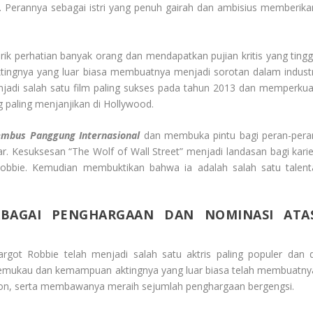
. Perannya sebagai istri yang penuh gairah dan ambisius memberika
rik perhatian banyak orang dan mendapatkan pujian kritis yang tinggi
ngnya yang luar biasa membuatnya menjadi sorotan dalam industr
njadi salah satu film paling sukses pada tahun 2013 dan memperkua
g paling menjanjikan di Hollywood.
embus Panggung Internasional
dan membuka pintu bagi peran-pera
r. Kesuksesan “The Wolf of Wall Street” menjadi landasan bagi karie
bbie. Kemudian membuktikan bahwa ia adalah salah satu talent
RBAGAI PENGHARGAAN DAN NOMINASI ATA
rgot Robbie telah menjadi salah satu aktris paling populer dan d
memukau dan kemampuan aktingnya yang luar biasa telah membuatny
nton, serta membawanya meraih sejumlah penghargaan bergengsi.