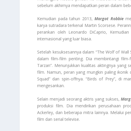
sebelum akhirnya mendapatkan peran dalam beberap
Kemudian pada tahun 2013,
Margot Robbie
men
karya sutradara terkenal Martin Scorsese. Perann
perankan oleh Leonardo DiCaprio, Kemudia
internasional yang luar biasa.
Setelah kesuksesannya dalam “The Wolf of Wall
dalam film-film penting. Dia membintangi film
Tarzan”. Menunjukkan kualitas aktingnya yang
film. Namun, peran yang mungkin paling ikonik 
Squad” dan spin-offnya. “Birds of Prey”, di m
mengesankan.
Selain menjadi seorang aktris yang sukses,
Marg
produksi film. Dia mendirikan perusahaan p
Ackerley, dan beberapa mitra lainnya. Melalui pe
film dan serial televise.