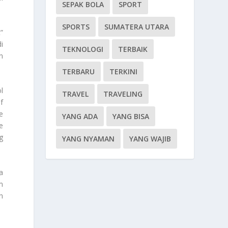
SEPAK BOLA
SPORT
SPORTS
SUMATERA UTARA
”
i
TEKNOLOGI
TERBAIK
n
TERBARU
TERKINI
l
TRAVEL
TRAVELING
f
e
YANG ADA
YANG BISA
e
g
YANG NYAMAN
YANG WAJIB
a
m
h