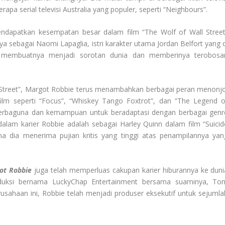
a serial televisi Australia yang populer, seperti “Neighbours”.
dapatkan kesempatan besar dalam film “The Wolf of Wall Street
ya sebagai Naomi Lapaglia, istri karakter utama Jordan Belfort yang d
n membuatnya menjadi sorotan dunia dan memberinya terobosa
 Street”, Margot Robbie terus menambahkan berbagai peran menonjo
-film seperti “Focus”, “Whiskey Tango Foxtrot”, dan “The Legend o
 serbaguna dan kemampuan untuk beradaptasi dengan berbagai genr
dalam karier Robbie adalah sebagai Harley Quinn dalam film “Suicid
ana dia menerima pujian kritis yang tinggi atas penampilannya yan
ot Robbie
juga telah memperluas cakupan karier hiburannya ke duni
roduksi bernama LuckyChap Entertainment bersama suaminya, To
rusahaan ini, Robbie telah menjadi produser eksekutif untuk sejumla