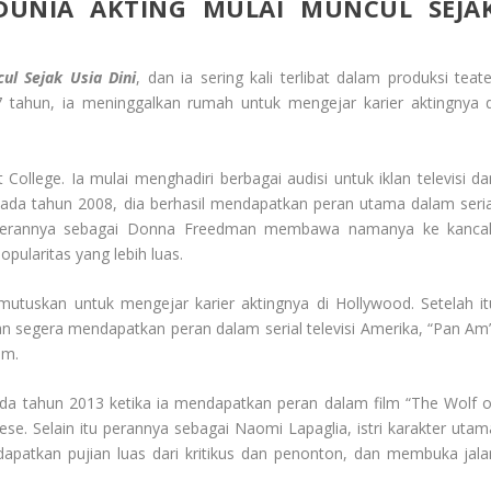
DUNIA AKTING MULAI MUNCUL SEJA
ul Sejak Usia Dini
, dan ia sering kali terlibat dalam produksi teate
 tahun, ia meninggalkan rumah untuk mengejar karier aktingnya d
College. Ia mulai menghadiri berbagai audisi untuk iklan televisi da
. Pada tahun 2008, dia berhasil mendapatkan peran utama dalam seria
s”. Perannya sebagai Donna Freedman membawa namanya ke kanca
pularitas yang lebih luas.
utuskan untuk mengejar karier aktingnya di Hollywood. Setelah it
an segera mendapatkan peran dalam serial televisi Amerika, “Pan Am”
im.
da tahun 2013 ketika ia mendapatkan peran dalam film “The Wolf o
sese. Selain itu perannya sebagai Naomi Lapaglia, istri karakter utam
apatkan pujian luas dari kritikus dan penonton, dan membuka jala