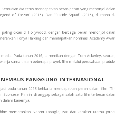
ak. Kemudian dia terus mendapatkan peran-peran yang menonjol dala
Legend of Tarzan” (2016). Dan “Suicide Squad” (2016), di mana di
is paling dicari di Hollywood, dengan berbagai peran menonjol dala
ia memerankan Tonya Harding dan mendapatkan nominasi Academy Awar
an media. Pada tahun 2016, ia menikah dengan Tom Ackerley, seoran
 bekerja sama dalam beberapa proyek film melalui perusahaan produks
MENEMBUS PANGGUNG INTERNASIONAL
rjadi pada tahun 2013 ketika ia mendapatkan peran dalam film “Th
in Scorsese. Film ini di anggap sebagai salah satu film terbesar dala
an dalam kariernya.
bbie memerankan Naomi Lapaglia, istri dari karakter utama Jorda