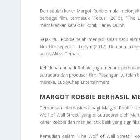
Dari situlah karier Margot Robbie mulai melonj
berbagai film, termasuk “Focus” (2015), “The 
memerankan karakter ikonik Harley Quinn.
Sejak itu, Robbie telah menjadi salah satu aktr
film-film seperti “I, Tonya” (2017). Di mana 
untuk Aktris Terbaik.
Kehidupan pribadi Robbie juga menarik perhati
sutradara dan produser film. Pasangan itu telah
mereka, LuckyChap Entertainment.
MARGOT ROBBIE BERHASIL 
Terobosan internasional bagi Margot Robbie te
Wolf of Wall Street” yang di sutradarai oleh Mart
karier Robbie dan menjadi titik balik yang signifik
Kemudian dalam “The Wolf of Wall Street,” Ro