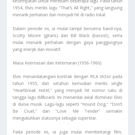
kesempatan untuk merekam beberapa lagu. Pada tahun
1954, Elvis merilis lagu “That’s All Right,” yang langsung
menarik perhatian dan menjadi hit di radio lokal.
Dalam periode ini, ia mulai tampil bersama band-nya,
Scotty Moore (gitaris) dan Bill Black (bassist), serta
mulai menarik perhatian dengan gaya panggungnya
yang enerjik dan inovatif.
Masa Keemasan dan Keternaran (1956-1960)
Elvis menandatangani kontrak dengan RCA Victor pada
tahun 1955, dan setahun kemudian merilis single
“Heartbreak Hotel,” yang menjadi hit nomor satu di
tangga lagu Billboard. Ini menandai awal dominasi Elvis
di dunia musik. Lagu-lagu seperti “Hound Dog,” “Don’t
Be Cruel,” dan “Love Me Tender” semakin
mengukuhkan statusnya sebagai superstar.
Pada periode ini, ia juga mulai membintangi film,