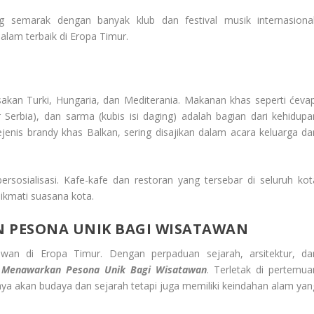
 semarak dengan banyak klub dan festival musik internasional
lam terbaik di Eropa Timur.
akan Turki, Hungaria, dan Mediterania. Makanan khas seperti ćevap
r Serbia), dan sarma (kubis isi daging) adalah bagian dari kehidupa
 sejenis brandy khas Balkan, sering disajikan dalam acara keluarga da
sosialisasi. Kafe-kafe dan restoran yang tersebar di seluruh kot
ikmati suasana kota.
 PESONA UNIK BAGI WISATAWAN
wan di Eropa Timur. Dengan perpaduan sejarah, arsitektur, da
 Menawarkan Pesona Unik Bagi Wisatawan
. Terletak di pertemua
ya akan budaya dan sejarah tetapi juga memiliki keindahan alam yan