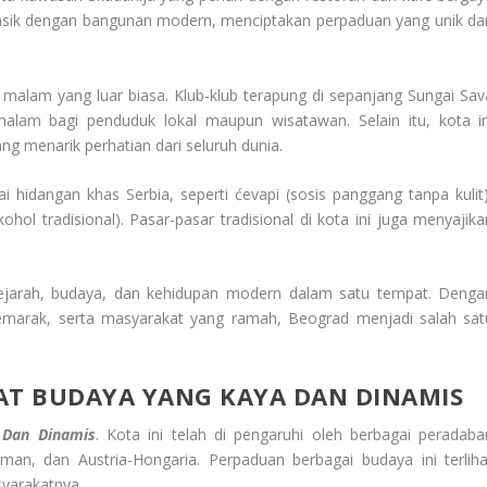
lasik dengan bangunan modern, menciptakan perpaduan yang unik da
malam yang luar biasa. Klub-klub terapung di sepanjang Sungai Sav
am bagi penduduk lokal maupun wisatawan. Selain itu, kota in
ang menarik perhatian dari seluruh dunia.
 hidangan khas Serbia, seperti ćevapi (sosis panggang tanpa kulit)
ohol tradisional). Pasar-pasar tradisional di kota ini juga menyajika
arah, budaya, dan kehidupan modern dalam satu tempat. Denga
semarak, serta masyarakat yang ramah, Beograd menjadi salah sat
T BUDAYA YANG KAYA DAN DINAMIS
 Dan Dinamis
. Kota ini telah di pengaruhi oleh berbagai peradaba
an, dan Austria-Hongaria. Perpaduan berbagai budaya ini terliha
syarakatnya.