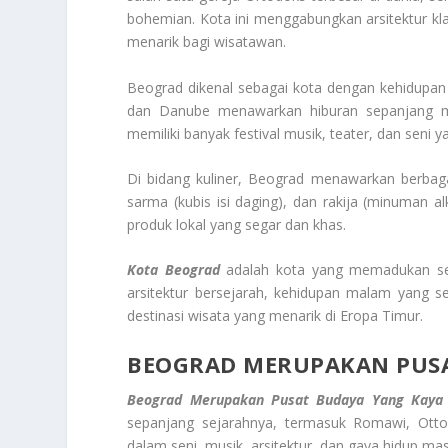
bohemian. Kota ini menggabungkan arsitektur k
menarik bagi wisatawan.
Beograd dikenal sebagai kota dengan kehidupan 
dan Danube menawarkan hiburan sepanjang mal
memiliki banyak festival musik, teater, dan seni y
Di bidang kuliner, Beograd menawarkan berbagai
sarma (kubis isi daging), dan rakija (minuman alk
produk lokal yang segar dan khas.
Kota Beograd
adalah kota yang memadukan sej
arsitektur bersejarah, kehidupan malam yang 
destinasi wisata yang menarik di Eropa Timur.
BEOGRAD MERUPAKAN PUSA
Beograd Merupakan Pusat Budaya Yang Kaya
sepanjang sejarahnya, termasuk Romawi, Ottom
dalam seni, musik, arsitektur, dan gaya hidup ma