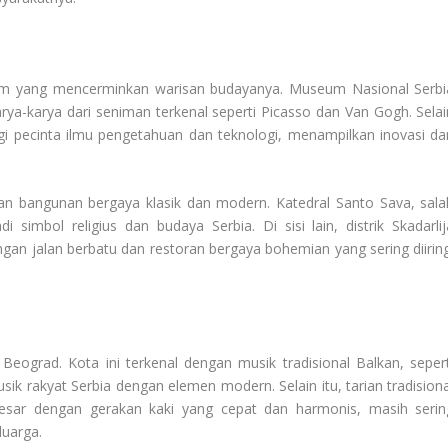
eum yang mencerminkan warisan budayanya. Museum Nasional Serbi
rya-karya dari seniman terkenal seperti Picasso dan Van Gogh. Selai
gi pecinta ilmu pengetahuan dan teknologi, menampilkan inovasi dar
uan bangunan bergaya klasik dan modern. Katedral Santo Sava, sala
 simbol religius dan budaya Serbia. Di sisi lain, distrik Skadarlij
n jalan berbatu dan restoran bergaya bohemian yang sering diiring
ograd. Kota ini terkenal dengan musik tradisional Balkan, sepert
k rakyat Serbia dengan elemen modern. Selain itu, tarian tradisiona
 besar dengan gerakan kaki yang cepat dan harmonis, masih serin
luarga.