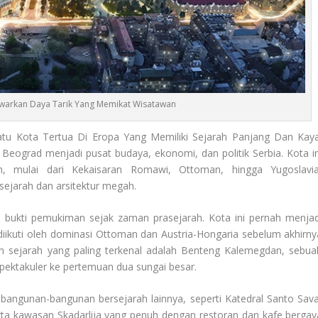
arkan Daya Tarik Yang Memikat Wisatawan
Satu Kota Tertua Di Eropa Yang Memiliki Sejarah Panjang Dan Kaya
Beograd menjadi pusat budaya, ekonomi, dan politik Serbia. Kota in
n, mulai dari Kekaisaran Romawi, Ottoman, hingga Yugoslavia
ejarah dan arsitektur megah.
 bukti pemukiman sejak zaman prasejarah. Kota ini pernah menjad
iikuti oleh dominasi Ottoman dan Austria-Hongaria sebelum akhirny
on sejarah yang paling terkenal adalah Benteng Kalemegdan, sebua
ktakuler ke pertemuan dua sungai besar.
 bangunan-bangunan bersejarah lainnya, seperti Katedral Santo Sava
erta kawasan Skadarlija yang penuh dengan restoran dan kafe bergay