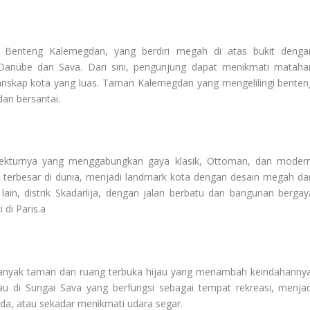
 Benteng Kalemegdan, yang berdiri megah di atas bukit denga
nube dan Sava. Dari sini, pengunjung dapat menikmati matahar
nskap kota yang luas. Taman Kalemegdan yang mengelilingi benten
dan bersantai.
tekturnya yang menggabungkan gaya klasik, Ottoman, dan modern
s terbesar di dunia, menjadi landmark kota dengan desain megah da
 lain, distrik Skadarlija, dengan jalan berbatu dan bangunan bergay
di Paris.a
banyak taman dan ruang terbuka hijau yang menambah keindahannya
u di Sungai Sava yang berfungsi sebagai tempat rekreasi, menjad
peda, atau sekadar menikmati udara segar.