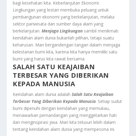
bagi kesehatan kita. Keberlanjutan Ekonomi:
Lingkungan yang lestari membuka peluang untuk
pembangunan ekonomi yang berkelanjutan, melalui
sektor pariwisata dan sumber daya alam yang
berkelanjutan.
Menjaga Lingkungan
sambil menikmati
keindahan alam dunia bukanlah pilihan, tetapi suatu
keharusan. Mari bergandengan tangan dalam menjaga
kelestarian bumi kita, karena kita hanya memiliki satu
bumi yang harus kita rawat bersama.
SALAH SATU KEAJAIBAN
TERBESAR YANG DIBERIKAN
KEPADA MANUSIA
Keindahan alam dunia adalah
Salah Satu Keajaiban
Terbesar Yang Diberikan Kepada Manusia
. Setiap sudut
bumi dipenuhi dengan keindahan yang memukau,
menawarkan pemandangan yang menggetarkan hati
dan menginspirasi jiwa. Mari kita telusuri lebih dalam
tentang keindahan alam dunia yang mempesona ini.