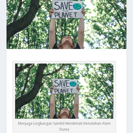
Menjaga Lingkungan Sambil Menikmati Keindahan Alam
Dunia