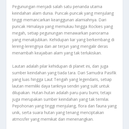
Pegunungan menjadi salah satu penanda utama
keindahan alam dunia. Puncak-puncak yang menjulang
tinggi memancarkan keanggunan alamiahnya. Dari
puncak Himalaya yang memukau hingga Rockies yang
megah, setiap pegunungan menawarkan panorama
yang menakjubkan. Kehidupan liar yang berkembang di
lereng-lerengnya dan air terjun yang mengalir deras
menambah keajaiban alam yang tak terlukiskan.
Lautan adalah pilar kehidupan di planet ini, dan juga
sumber keindahan yang tiada tara. Dari Samudra Pasifik
yang luas hingga Laut Tengah yang legendaris, setiap
lautan memiliki daya tariknya sendiri yang sulit untuk
dilupakan. Hutan-hutan adalah paru-paru bumi, tetapi
juga merupakan sumber keindahan yang tak ternilai.
Pepohonan yang tinggi menjulang, flora dan fauna yang
unik, serta suara hutan yang tenang menciptakan
atmosfer yang memikat dan menenangkan.