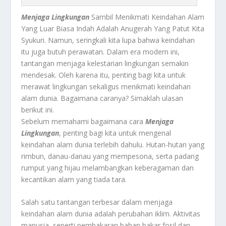
Menjaga Lingkungan
Sambil Menikmati Keindahan Alam
Yang Luar Biasa Indah Adalah Anugerah Yang Patut Kita
Syukuri. Namun, seringkali kita lupa bahwa keindahan
itu juga butuh perawatan. Dalam era modern ini,
tantangan menjaga kelestarian lingkungan semakin
mendesak. Oleh karena itu, penting bagi kita untuk
merawat lingkungan sekaligus menikmati keindahan
alam dunia. Bagaimana caranya? Simaklah ulasan
berikut ini.
Sebelum memahami bagaimana cara
Menjaga
Lingkungan
, penting bagi kita untuk mengenal
keindahan alam dunia terlebih dahulu. Hutan-hutan yang
rimbun, danau-danau yang mempesona, serta padang
rumput yang hijau melambangkan keberagaman dan
kecantikan alam yang tiada tara.
Salah satu tantangan terbesar dalam menjaga
keindahan alam dunia adalah perubahan iklim. Aktivitas
manusia, seperti pembakaran bahan bakar fosil dan