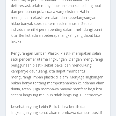
deforestasi, telah menyebabkan kenaikan suhu global
dan perubahan pola cuaca yang ekstrim. Hal ini
mengancam ekosistem alam dan keberlangsungan
hidup banyak spesies, termasuk manusia. Setiap
individu memiliki peran penting dalam melindungi bumi
kita. Berikut adalah beberapa langkah yang dapat kita
lakukan:
Pengurangan Limbah Plastik: Plastik merupakan salah
satu pencemar utama lingkungan. Dengan mengurangi
penggunaan plastik sekali pakai dan mendukung
kampanye daur ulang, kita dapat membantu
mengurangi limbah plastik di alam. Menjaga lingkungan
bukan hanya tentang mempertahankan keindahan alam
dunia, tetapi juga membawa banyak manfaat bagi kita
secara langsung maupun tidak langsung. Di antaranya:
Kesehatan yang Lebih Baik: Udara bersih dan
lingkungan yang sehat akan membawa dampak positif