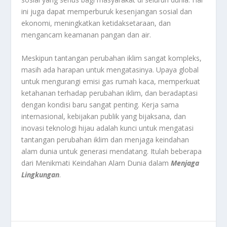
ini juga dapat memperburuk kesenjangan sosial dan
ekonomi, meningkatkan ketidaksetaraan, dan
mengancam keamanan pangan dan air.
Meskipun tantangan perubahan iklim sangat kompleks,
masih ada harapan untuk mengatasinya. Upaya global
untuk mengurangi emisi gas rumah kaca, memperkuat
ketahanan terhadap perubahan iklim, dan beradaptasi
dengan kondisi baru sangat penting. Kerja sama
internasional, kebijakan publik yang bijaksana, dan
inovasi teknologi hijau adalah kunci untuk mengatasi
tantangan perubahan iklim dan menjaga keindahan
alam dunia untuk generasi mendatang. Itulah beberapa
dari Menikmati Keindahan Alam Dunia dalam
Menjaga
Lingkungan
.