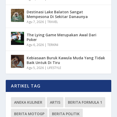
Destinasi Lake Balaton Sangat
Mempesona Di Sekitar Danaunya
Agu 7, 2026
|
TRAVEL
The Lying Game Merupakan Awal Dari
Poker
Agu 6, 2026
|
TERKINI
Kebiasaan Buruk Kawula Muda Yang Tidak
Baik Untuk Di Tiru
Agu 5, 2026
|
LIFESTYLE
ARTIKEL TAG
ANEKA KULINER
ARTIS
BERITA FORMULA 1
BERITA MOTOGP
BERITA POLITIK