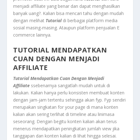
menjadi affiliate yang benar dan dapat menghasilkan
banyak uang?. Kalian bisa mencari tahu dengan mudah
dengan melihat
Tutorial
di berbagai platform media
sosial masing-masing. Ataupun platform penjualan E
commerce lainnya.
TUTORIAL MENDAPATKAN
CUAN DENGAN MENJADI
AFFILIATE
Tutorial Mendapatkan Cuan Dengan Menjadi
Affiliate
ssebenarnya sangatlah mudah untuk di
lakukan. Kalian hanya perlu konsisten membuat konten
dengan jam-jam tertentu sehingga akan fyp. Fyp sendiri
merupakan singkatan for your page di mana konten
kalian akan sering terlihat di timeline atau linimasa
seseorang. Dengan begitu konten kalian akan terus
menerus mendapatkan peningkatan jumlah view jika
tanggapan dan konten kalian di lihat hingga selesai.