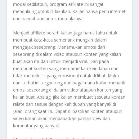
modal sedikitpun, program affiliate ini sangat
mendukung untuk di lakukan. Kalian hanya perlu internet
dan handphone untuk memulainya.
Menjadi affiliate berarti kalian juga harus tahu untuk
membuat kata-kata semenarik mungkin dalam
mengajak seseorang. Menemukan emosi dari
seseorang di dalam video ataupun konten yang kalian
buat akan mudah untuk menjadi viral. Dari pada
membuat konten yang memamerkan keindahan dan
tidak memiliki isi yang emosional untuk di lihat. Maka
dari itu hal ini tergantung dari bagaimana kalian menarik
emosi seseorang di dalam video ataupun konten yang
kalian buat. Apalagi jika kalian membuat sesuatu konten
relate dan sesuai dengan kehidupan yang banyak di
jalani orang saat ini. Dapat di pastikan konten ataupun
video kalian akan mendapatkan jumlah view dan
komentar yang banyak.