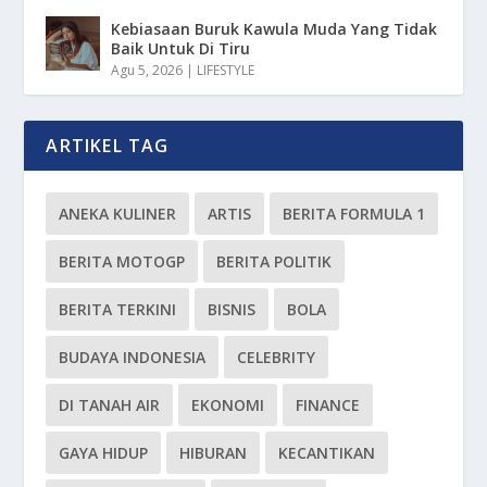
Kebiasaan Buruk Kawula Muda Yang Tidak
Baik Untuk Di Tiru
Agu 5, 2026
|
LIFESTYLE
ARTIKEL TAG
ANEKA KULINER
ARTIS
BERITA FORMULA 1
BERITA MOTOGP
BERITA POLITIK
BERITA TERKINI
BISNIS
BOLA
BUDAYA INDONESIA
CELEBRITY
DI TANAH AIR
EKONOMI
FINANCE
GAYA HIDUP
HIBURAN
KECANTIKAN