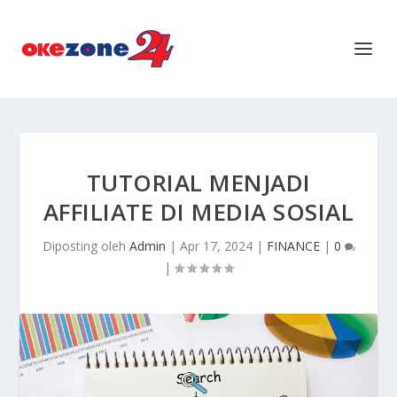
TUTORIAL MENJADI
AFFILIATE DI MEDIA SOSIAL
Diposting oleh
Admin
|
Apr 17, 2024
|
FINANCE
|
0
|