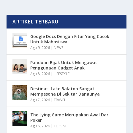
ARTIKEL TERBARU
Google Docs Dengan Fitur Yang Cocok
Untuk Mahasiswa
Agu 9, 2026
|
NEWS
Panduan Bijak Untuk Mengawasi
Penggunaan Gadget Anak
Agu 8, 2026
|
LIFESTYLE
Destinasi Lake Balaton Sangat
Mempesona Di Sekitar Danaunya
Agu 7, 2026
|
TRAVEL
The Lying Game Merupakan Awal Dari
Poker
Agu 6, 2026
|
TERKINI