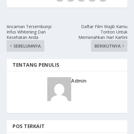
Ancaman Tersembunyi:
Daftar Film Wajib Kamu
Infus Whitening Dan
Tonton Untuk
Kesehatan Anda
Memeriahkan Hari Kartini
SEBELUMNYA
BERIKUTNYA
TENTANG PENULIS
Admin
POS TERKAIT