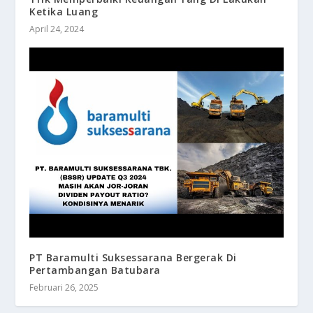
Ketika Luang
April 24, 2024
PT Baramulti Suksessarana Bergerak Di
Pertambangan Batubara
Februari 26, 2025