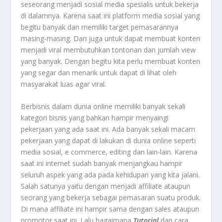
seseorang menjadi sosial media spesialis untuk bekerja
di dalamnya. Karena saat ini platform media sosial yang
begitu banyak dan memiliki target pemasarannya
masing-masing. Dan juga untuk dapat membuat konten
menjadi viral membutuhkan tontonan dan jumlah view
yang banyak. Dengan begitu kita perlu membuat konten
yang segar dan menarik untuk dapat di lihat oleh
masyarakat luas agar viral.
Berbisnis dalam dunia online memiliki banyak sekali
kategori bisnis yang bahkan hampir menyaingi
pekerjaan yang ada saat ini. Ada banyak sekali macam
pekerjaan yang dapat di lakukan di dunia online seperti
media sosial, e commerce, editing dan lain-lain. Karena
saat ini internet sudah banyak menjangkau hampir
seluruh aspek yang ada pada kehidupan yang kita jalani.
Salah satunya yaitu dengan menjadi affiliate ataupun
seorang yang bekerja sebagai pemasaran suatu produk.
Di mana affiliate ini hampir sama dengan sales ataupun
promotor saat ini. Lalu bagaimana
Tutorial
dan cara