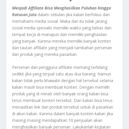
Menjadi Affiliate Bisa Menghasilkan Puluhan Hingga
Ratusan Juta
dalam sebulan jika kalian berfokus dan
memahami media sosial. Maka dari itu tidak jarang
sosial media spesialis memiliki waktu yang bebas dan
tempat kerja di manapun dan memiliki penghasilan
yang banyak. Karena mereka memiliki banyak konten
dan tautan affiliate yang menjadi tambahan persenan
dari produk yang mereka pasarkan.
Persenan dari pengguna affiliate memang terbilang
sedikit jika yang terjual satu atau dua barang. Namun
kalian tidak perlu khawatir dengan hal tersebut selama
kalian masih bisa membuat konten. Dengan memilih
produk yang di minati oleh banyak orang kalian bisa
terus membuat konten tersebut. Dan kalian bisa terus
menautkan link dari produk tersebut untuk di pasarkan
di akun kalian. Karena dalam banyak konten kalian jika
masing-masing mendapatkan 10 penjualan akan
menghasilkan banyak persenan. Lakukanlah kegiatan