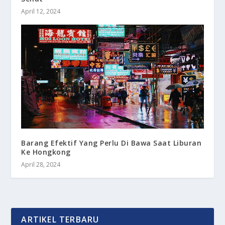
April 12, 2024
Barang Efektif Yang Perlu Di Bawa Saat Liburan
Ke Hongkong
April 28, 2024
ARTIKEL TERBARU