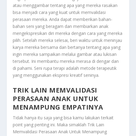
atau menggambar tentang apa yang mereka rasakan
bisa menjadi cara yang kuat untuk memvalidasi
perasaan mereka. Anda dapat memberikan bahan-
bahan seni yang beragam dan membiarkan anak
mengekspresikan diri mereka dengan cara yang mereka
pilih. Setelah mereka selesai, beri waktu untuk meninjau
karya mereka bersama dan bertanya tentang apa yang
ingin mereka sampaikan melalui gambar atau lukisan
tersebut. Ini membantu mereka merasa di dengar dan
di pahami. Seni rupa terapi adalah metode terapeutik
yang menggunakan ekspresi kreatif seninya.
TRIK LAIN MEMVALIDASI
PERASAAN ANAK UNTUK
MENAMPUNG EMPATINYA
Tidak hanya itu saja yang bisa kamu lakukan terkait
point yang penting ini. Maka simaklah
Trik Lain
Memvalidasi Perasaan Anak Untuk Menampung