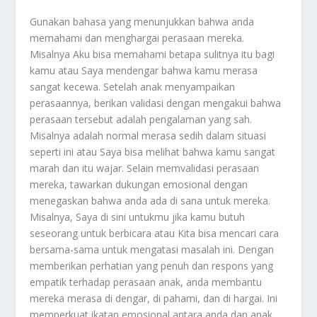
Gunakan bahasa yang menunjukkan bahwa anda
memahami dan menghargai perasaan mereka.
Misalnya Aku bisa memahami betapa sulitnya itu bagi
kamu atau Saya mendengar bahwa kamu merasa
sangat kecewa. Setelah anak menyampaikan
perasaannya, berikan validasi dengan mengakui bahwa
perasaan tersebut adalah pengalaman yang sah.
Misalnya adalah normal merasa sedih dalam situasi
seperti ini atau Saya bisa melihat bahwa kamu sangat
marah dan itu wajar. Selain memvalidasi perasaan
mereka, tawarkan dukungan emosional dengan
menegaskan bahwa anda ada di sana untuk mereka.
Misalnya, Saya di sini untukmu jika kamu butuh
seseorang untuk berbicara atau Kita bisa mencari cara
bersama-sama untuk mengatasi masalah ini. Dengan
memberikan perhatian yang penuh dan respons yang
empatik terhadap perasaan anak, anda membantu
mereka merasa di dengar, di pahami, dan di hargai. Ini
memperkuat ikatan emosional antara anda dan anak,