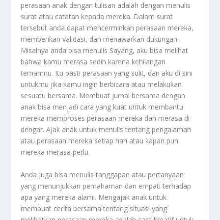
perasaan anak dengan tulisan adalah dengan menulis
surat atau catatan kepada mereka. Dalam surat
tersebut anda dapat mencerminkan perasaan mereka,
memberikan validasi, dan menawarkan dukungan.
Misalnya anda bisa menulis Sayang, aku bisa melihat
bahwa kamu merasa sedih karena kehilangan
temanmu. Itu pasti perasaan yang sulit, dan aku di sini
untukmu jika kamu ingin berbicara atau melakukan
sesuatu bersama. Membuat jurnal bersama dengan
anak bisa menjadi cara yang kuat untuk membantu
mereka memproses perasaan mereka dan merasa di
dengar. Ajak anak untuk menulis tentang pengalaman
atau perasaan mereka setiap hari atau kapan pun
mereka merasa perlu.
Anda juga bisa menulis tanggapan atau pertanyaan
yang menunjukkan pemahaman dan empati terhadap
apa yang mereka alami. Mengajak anak untuk
membuat cerita bersama tentang situasi yang
melibatkan perasaan mereka adalah cara kreatif untuk