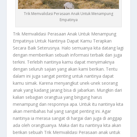
Trik Memvalidasi Perasaan Anak Untuk Menampung
Empatinya
Trik Memvalidasi Perasaan
Anak Untuk Menampung
Empatinya Untuk Nantinya Dapat Kamu Terapkan
Secara Baik Seterusnya. Halo semuanya kita datang lagi
dengan memberikan sebuah informasi terbaik dan juga
terkini. Terlebih nantinya kamu dapat menyimaknya
dengan seluruh sajian yang akan kami berikan. Tentu
dalam ini juga sangat penting untuk nantinya dapat
kamu simak. Karena menyangkut unek-unek seorang
anak yang kadang jarang bisa di jabarkan. Mungkin dari
kalian sebagian orangtua yang bingung harus
menampung dan responnya apa. Untuk itu nantinya kita
akan membahas hal yang sangat penting ini. Agar
nantinya ia merasa sangat di hargai dan juga di anggap
ada oleh orangtuanya. Maka dari itu nantinya kita akan
berikan sebuah
Trik Memvalidasi Perasaan
anak untuk