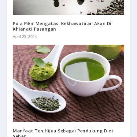
Pola Pikir Mengatasi Kekhawatiran Akan Di
Khianati Pasangan
April 25, 2024
Manfaat Teh Hijau Sebagai Pendukung Diet
Sehat