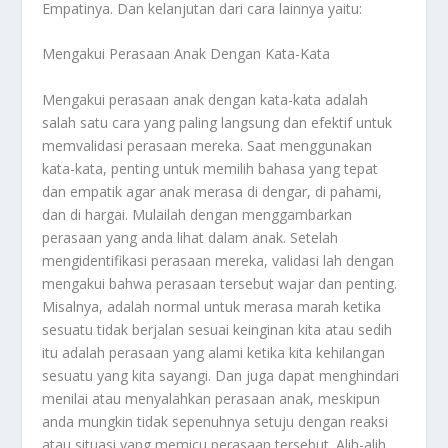
Empatinya
. Dan kelanjutan dari cara lainnya yaitu:
Mengakui Perasaan Anak Dengan Kata-Kata
Mengakui perasaan anak dengan kata-kata adalah
salah satu cara yang paling langsung dan efektif untuk
memvalidasi perasaan mereka. Saat menggunakan
kata-kata, penting untuk memilih bahasa yang tepat
dan empatik agar anak merasa di dengar, di pahami,
dan di hargai. Mulailah dengan menggambarkan
perasaan yang anda lihat dalam anak. Setelah
mengidentifikasi perasaan mereka, validasi lah dengan
mengakui bahwa perasaan tersebut wajar dan penting.
Misalnya, adalah normal untuk merasa marah ketika
sesuatu tidak berjalan sesuai keinginan kita atau sedih
itu adalah perasaan yang alami ketika kita kehilangan
sesuatu yang kita sayangi. Dan juga dapat menghindari
menilai atau menyalahkan perasaan anak, meskipun
anda mungkin tidak sepenuhnya setuju dengan reaksi
atau situasi yang memicu perasaan tersebut. Alih-alih,