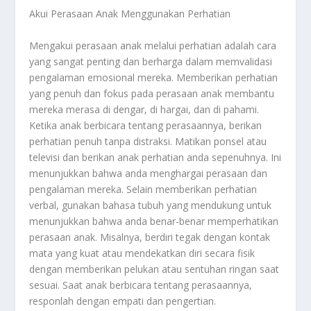
Akui Perasaan Anak Menggunakan Perhatian
Mengakui perasaan anak melalui perhatian adalah cara
yang sangat penting dan berharga dalam memvalidasi
pengalaman emosional mereka. Memberikan perhatian
yang penuh dan fokus pada perasaan anak membantu
mereka merasa di dengar, di hargai, dan di pahami.
Ketika anak berbicara tentang perasaannya, berikan
perhatian penuh tanpa distraksi. Matikan ponsel atau
televisi dan berikan anak perhatian anda sepenuhnya. Ini
menunjukkan bahwa anda menghargai perasaan dan
pengalaman mereka. Selain memberikan perhatian
verbal, gunakan bahasa tubuh yang mendukung untuk
menunjukkan bahwa anda benar-benar memperhatikan
perasaan anak. Misalnya, berdiri tegak dengan kontak
mata yang kuat atau mendekatkan diri secara fisik
dengan memberikan pelukan atau sentuhan ringan saat
sesuai. Saat anak berbicara tentang perasaannya,
responlah dengan empati dan pengertian.