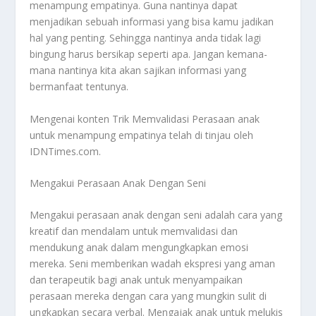
menampung empatinya. Guna nantinya dapat
menjadikan sebuah informasi yang bisa kamu jadikan
hal yang penting. Sehingga nantinya anda tidak lagi
bingung harus bersikap seperti apa. Jangan kemana-
mana nantinya kita akan sajikan informasi yang
bermanfaat tentunya.
Mengenai konten
Trik Memvalidasi Perasaan
anak
untuk menampung empatinya telah di tinjau oleh
IDNTimes.com.
Mengakui Perasaan Anak Dengan Seni
Mengakui perasaan anak dengan seni adalah cara yang
kreatif dan mendalam untuk memvalidasi dan
mendukung anak dalam mengungkapkan emosi
mereka. Seni memberikan wadah ekspresi yang aman
dan terapeutik bagi anak untuk menyampaikan
perasaan mereka dengan cara yang mungkin sulit di
ungkapkan secara verbal. Mengajak anak untuk melukis