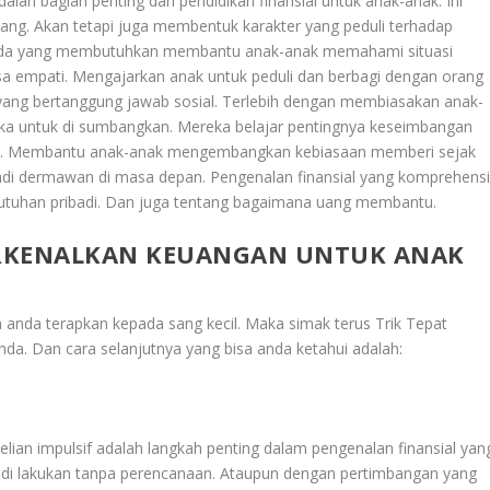
ah bagian penting dari pendidikan finansial untuk anak-anak. Ini
ng. Akan tetapi juga membentuk karakter yang peduli terhadap
pada yang membutuhkan membantu anak-anak memahami situasi
a empati. Mengajarkan anak untuk peduli dan berbagi dengan orang
yang bertanggung jawab sosial. Terlebih dengan membiasakan anak-
ka untuk di sumbangkan. Mereka belajar pentingnya keseimbangan
i. Membantu anak-anak mengembangkan kebiasaan memberi sejak
adi dermawan di masa depan. Pengenalan finansial yang komprehensi
tuhan pribadi. Dan juga tentang bagaimana uang membantu.
ERKENALKAN KEUANGAN UNTUK ANAK
sa anda terapkan kepada sang kecil. Maka simak terus
Trik Tepat
nda
. Dan cara selanjutnya yang bisa anda ketahui adalah:
ian impulsif adalah langkah penting dalam pengenalan finansial yan
g di lakukan tanpa perencanaan. Ataupun dengan pertimbangan yang