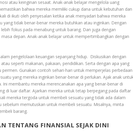
mosi atau keinginan sesaat. Anak-anak belajar mengelola uang
 memastikan bahwa mereka memiliki cukup dana untuk kebutuhan dan
 kali di ikuti oleh penyesalan ketika anak menyadari bahwa mereka
u yang tidak benar-benar mereka butuhkan atau inginkan. Dengan
t lebih fokus pada menabung untuk barang. Dan juga dengan
 di masa depan. Anak-anak belajar untuk mempertimbangkan dengan
.
 dalam pengelolaan keuangan sepanjang hidup. Diskusikan dengan
atau seperti makanan, pakaian, pendidikan. Serta dengan apa yang
au permen. Gunakan contoh sehari-hari untuk memperjelas perbedaan
suatu yang mereka inginkan benar-benar di perlukan. Ajak anak untu
ja. Ini membantu mereka merencanakan apa yang benar-benar di
g di luar daftar. Ajarkan mereka untuk tetap berpegang pada daftar
ali mereka tergoda untuk membeli sesuatu yang tidak ada dalam
u sebelum memutuskan untuk membeli sesuatu. Misalnya, minta
embeli barang.
N TENTANG FINANSIAL SEJAK DINI