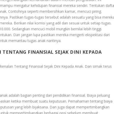
mampu mengatur kehidupan finansial mereka sendiri. Tentukan dafta
nak. Contohnya seperti membersihkan kamar, mencuci piring.
nnya. Pastikan tugas-tugas tersebut adalah sesuatu yang bisa merek
reka. Berikan nilai komisi yang adil dan sesuai untuk setiap tugas.
0.000. Sedangkan mencuci mobil mungkin bernilai lebih tinggi.
entukan. Dan jangan lupa pastikan mereka mengerti ekspektasi dari
 untuk memantau tugas anak nantinya.
TENTANG FINANSIAL SEJAK DINI KEPADA
kenalan Tentang Finansial Sejak Dini Kepada Anak
. Dan simak terus
ak adalah bagian penting dari pendidikan finansial. Biaya peluang
di lepaskan ketika membuat suatu keputusan. Pemahaman tentang biaya
utusan yang lebih bijaksana. Dan juga dapat mempertimbangkan
jar untuk mempertimbangkan berbagai opsi sebelum membuat