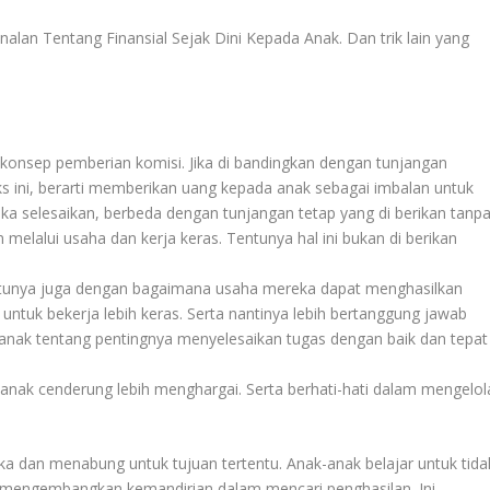
nalan Tentang Finansial Sejak Dini Kepada Anak
. Dan trik lain yang
 konsep pemberian komisi. Jika di bandingkan dengan tunjangan
eks ini, berarti memberikan uang kepada anak sebagai imbalan untuk
a selesaikan, berbeda dengan tunjangan tetap yang di berikan tanp
melalui usaha dan kerja keras. Tentunya hal ini bukan di berikan
ntunya juga dengan bagaimana usaha mereka dapat menghasilkan
 untuk bekerja lebih keras. Serta nantinya lebih bertanggung jawab
 anak tentang pentingnya menyelesaikan tugas dengan baik dan tepat
anak cenderung lebih menghargai. Serta berhati-hati dalam mengelol
 dan menabung untuk tujuan tertentu. Anak-anak belajar untuk tida
 mengembangkan kemandirian dalam mencari penghasilan. Ini