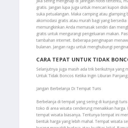
Jika sering menginap di jaringan hotel tertentu
gratis. Jangan lupa juga untuk mencari kupon dis
suka petualangan. Maka camping atau glamping b
akomodasi gratis atau murah bagi yang bersedia
memungkinkan Anda memasak sendiri dan mengh
gratis untuk mengurangi pengeluaran makan. Pas
tambahan internet. Beberapa penginapan menawa
bulanan. Jangan ragu untuk menghubungi pengin
CARA TEPAT UNTUK TIDAK BONC
Selanjutnya juga masih ada trik berikutnya yang 
Untuk Tidak Boncos Ketika Ingin Liburan Panjang
Jangan Berbelanja Di Tempat Turis
Berbelanja di tempat yang sering di kunjungi turi
toko di area wisata cenderung menaikkan harga. K
tempat wisata biasanya. Tentunya tempat ini mem
bentuk harga yang lebih mahal. Tempat wisata se
kurang mewakili budaya atau kualitas lokal. Banya