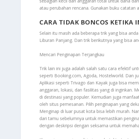
sebagian kecil dari anggaran total untuk dana dar
atau perubahan rencana. Gunakan buku catatan a
CARA TIDAK BONCOS KETIKA 
Selain itu masih ada beberapa trik yang bisa and
Liburan Panjang
. Dan trik berikutnya yang bisa a
Mencari Penginapan Terjangkau
Trik lain ini juga adalah salah satu cara efektif
seperti Booking.com, Agoda, Hostelworld. Dan j
Aplikasi seperti Trivago dan Kayak juga bisa me
anggaran, lokasi, dan fasilitas yang di inginkan
di destinasi yang populer. Kemudian juga manfaa
oleh situs pemesanan. Pilih penginapan yang de
Menginap di luar pusat kota bisa lebih murah. Na
dari tamu sebelumnya untuk memastikan penginap
dengan deskripsi dengan seksama untuk memahami