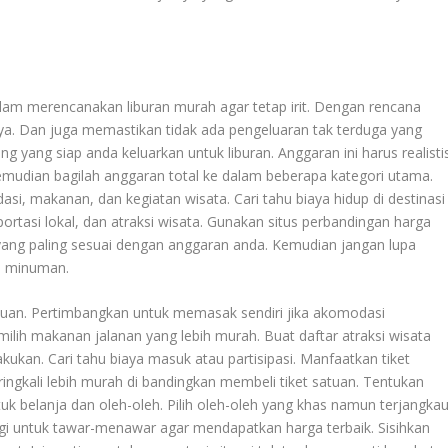
alam merencanakan liburan murah agar tetap irit. Dengan rencana
ya. Dan juga memastikan tidak ada pengeluaran tak terduga yang
yang siap anda keluarkan untuk liburan. Anggaran ini harus realisti
mudian bagilah anggaran total ke dalam beberapa kategori utama.
asi, makanan, dan kegiatan wisata. Cari tahu biaya hidup di destinasi
ortasi lokal, dan atraksi wisata. Gunakan situs perbandingan harga
h yang paling sesuai dengan anggaran anda. Kemudian jangan lupa
n minuman.
tujuan. Pertimbangkan untuk memasak sendiri jika akomodasi
ilih makanan jalanan yang lebih murah. Buat daftar atraksi wisata
lakukan. Cari tahu biaya masuk atau partisipasi. Manfaatkan tiket
ringkali lebih murah di bandingkan membeli tiket satuan. Tentukan
k belanja dan oleh-oleh. Pilih oleh-oleh yang khas namun terjangkau
ategi untuk tawar-menawar agar mendapatkan harga terbaik. Sisihkan