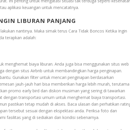
urat. Ini penting untuk mengatasi situasi tak terduga seperti kesehata
tau aplikasi keuangan untuk mencatatnya.
INGIN LIBURAN PANJANG
a lakukan nantinya. Maka simak terus
Cara Tidak Boncos Ketika Ingin
nda terapkan adalah:
 untuk menghemat biaya liburan. Anda juga bisa menggunakan situs web
uga dengan situs Airbnb untuk membandingkan harga penginapan.
mbantu. Gunakan filter untuk mencari penginapan berdasarkan
. Memesan jauh-jauh hari bisa memberikan harga lebih murah, terutama
tkan promo early bird dan diskon musiman yang sering di tawarkan
kat dengan transportasi umum untuk menghemat biaya transportasi.
mun pastikan tetap mudah di akses. Baca ulasan dan perhatikan ratin
an tersebut sesuai dengan ekspektasi anda. Periksa foto dan
 fasilitas yang di sediakan dan kondisi sebenarnya.