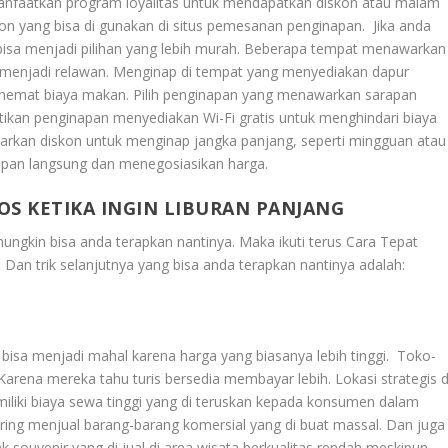
, manfaatkan program loyalitas untuk mendapatkan diskon atau malam
kon yang bisa di gunakan di situs pemesanan penginapan. Jika anda
isa menjadi pilihan yang lebih murah. Beberapa tempat menawarkan
 menjadi relawan. Menginap di tempat yang menyediakan dapur
emat biaya makan. Pilih penginapan yang menawarkan sarapan
tikan penginapan menyediakan Wi-Fi gratis untuk menghindari biaya
rkan diskon untuk menginap jangka panjang, seperti mingguan atau
apan langsung dan menegosiasikan harga.
OS KETIKA INGIN LIBURAN PANJANG
mungkin bisa anda terapkan nantinya. Maka ikuti terus
Cara Tepat
. Dan trik selanjutnya yang bisa anda terapkan nantinya adalah:
s bisa menjadi mahal karena harga yang biasanya lebih tinggi. Toko-
arena mereka tahu turis bersedia membayar lebih. Lokasi strategis d
iliki biaya sewa tinggi yang di teruskan kepada konsumen dalam
ring menjual barang-barang komersial yang di buat massal. Dan juga
k souvenir yang di jual di area wisata berkualitas rendah meskipun