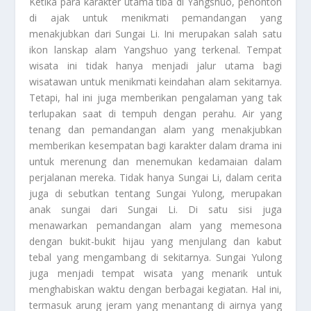
Ketika para karakter utama tiba di Yangshuo, penonton
di ajak untuk menikmati pemandangan yang
menakjubkan dari Sungai Li. Ini merupakan salah satu
ikon lanskap alam Yangshuo yang terkenal. Tempat
wisata ini tidak hanya menjadi jalur utama bagi
wisatawan untuk menikmati keindahan alam sekitarnya.
Tetapi, hal ini juga memberikan pengalaman yang tak
terlupakan saat di tempuh dengan perahu. Air yang
tenang dan pemandangan alam yang menakjubkan
memberikan kesempatan bagi karakter dalam drama ini
untuk merenung dan menemukan kedamaian dalam
perjalanan mereka. Tidak hanya Sungai Li, dalam cerita
juga di sebutkan tentang Sungai Yulong, merupakan
anak sungai dari Sungai Li. Di satu sisi juga
menawarkan pemandangan alam yang memesona
dengan bukit-bukit hijau yang menjulang dan kabut
tebal yang mengambang di sekitarnya. Sungai Yulong
juga menjadi tempat wisata yang menarik untuk
menghabiskan waktu dengan berbagai kegiatan. Hal ini,
termasuk arung jeram yang menantang di airnya yang