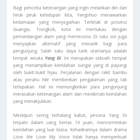
Bagi pencinta ketenangan yang ingin melarikan diri dari
hiruk piruk kehidupan kita, Yangshuo menawarkan
kedamaian yang menyegarkan. Terletak di provinsi
Guangxi, Tiongkok, kota ini memukau dengan
pemandangan alam yang memesona. Di satu sisi juga
menyajikan alternatif yang menarik bagi para
pengunjung. Salah satu daya tarik utamanya adalah
tempat wisata
Yang Di
. Ini merupakan sebuah tempat
yang menampilkan keindahan sungai yang di payungi
oleh bukit-bukit hijau. Perjalanan dengan rakit bambu
atau perahu hilir memberikan pengalaman yang tak
terlupakan. Hal ini memungkinkan para pengunjung
merasakan ketenangan alam dan menikmati keindahan
yang menakjubkan.
Meskipun sering terhalang kabut, pesona Yang Di
terpatri dalam uang kertas 10 yuan, mencerminkan
keindahan yang luar biasa. Kehadirannya dalam drama
Love Me Love My Voice tidak hanya memperkuat