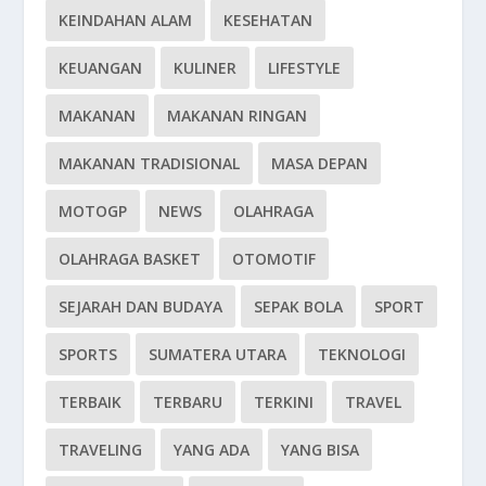
KEINDAHAN ALAM
KESEHATAN
KEUANGAN
KULINER
LIFESTYLE
MAKANAN
MAKANAN RINGAN
MAKANAN TRADISIONAL
MASA DEPAN
MOTOGP
NEWS
OLAHRAGA
OLAHRAGA BASKET
OTOMOTIF
SEJARAH DAN BUDAYA
SEPAK BOLA
SPORT
SPORTS
SUMATERA UTARA
TEKNOLOGI
TERBAIK
TERBARU
TERKINI
TRAVEL
TRAVELING
YANG ADA
YANG BISA