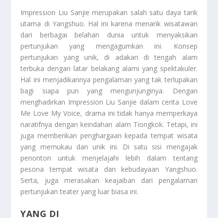
Impression Liu Sanjie merupakan salah satu daya tarik
utama di Yangshuo. Hal ini karena menarik wisatawan
dari berbagai belahan dunia untuk menyaksikan
pertunjukan yang mengagumkan ini. Konsep
pertunjukan yang unik, di adakan di tengah alam
terbuka dengan latar belakang alami yang spektakuler.
Hal ini menjadikannya pengalaman yang tak terlupakan
bagi siapa pun yang mengunjunginya. Dengan
menghadirkan Impression Liu Sanjie dalam cerita Love
Me Love My Voice, drama ini tidak hanya memperkaya
naratifnya dengan keindahan alam Tiongkok. Tetapi, ini
juga memberikan penghargaan kepada tempat wisata
yang memukau dan unik ini. Di satu sisi mengajak
penonton untuk menjelajahi lebih dalam tentang
pesona tempat wisata dan kebudayaan Yangshuo.
Serta, juga merasakan keajaiban dari pengalaman
pertunjukan teater yang luar biasa ini.
YANG DI