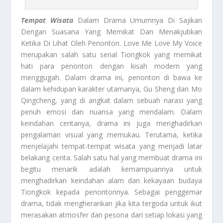
Tempat Wisata
Dalam Drama Umumnya Di Sajikan
Dengan Suasana Yang Memikat Dan Menakjubkan
Ketika Di Lihat Oleh Penonton. Love Me Love My Voice
merupakan salah satu serial Tiongkok yang memikat
hati para penonton dengan kisah modern yang
menggugah. Dalam drama ini, penonton di bawa ke
dalam kehidupan karakter utamanya, Gu Sheng dan Mo
Qingcheng, yang di angkat dalam sebuah narasi yang
penuh emosi dan nuansa yang mendalam. Dalam
keindahan ceritanya, drama ini juga menghadirkan
pengalaman visual yang memukau. Terutama, ketika
menjelajahi tempat-tempat wisata yang menjadi latar
belakang cerita. Salah satu hal yang membuat drama ini
begitu menarik adalah kemampuannya untuk
menghadirkan keindahan alam dan kekayaan budaya
Tiongkok kepada penontonnya. Sebagai penggemar
drama, tidak mengherankan jika kita tergoda untuk ikut
merasakan atmosfer dan pesona dari setiap lokasi yang