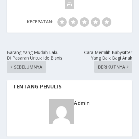
KECEPATAN:
Barang Yang Mudah Laku
Cara Memilih Babysitter
Di Pasaran Untuk Ide Bisnis
Yang Baik Bagi Anak
SEBELUMNYA
BERIKUTNYA
TENTANG PENULIS
Admin