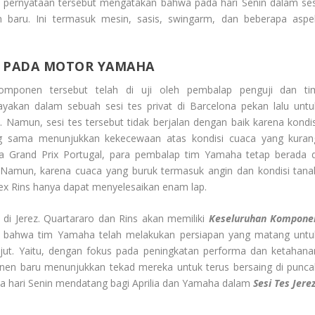
pernyataan tersebut mengatakan bahwa pada hari Senin dalam ses
baru. Ini termasuk mesin, sasis, swingarm, dan beberapa aspe
 PADA MOTOR YAMAHA
komponen tersebut telah di uji oleh pembalap penguji dan ti
akan dalam sebuah sesi tes privat di Barcelona pekan lalu untu
 Namun, sesi tes tersebut tidak berjalan dengan baik karena kondis
g sama menunjukkan kekecewaan atas kondisi cuaca yang kuran
da Grand Prix Portugal, para pembalap tim Yamaha tetap berada d
o. Namun, karena cuaca yang buruk termasuk angin dan kondisi tana
lex Rins hanya dapat menyelesaikan enam lap.
 di Jerez. Quartararo dan Rins akan memiliki
Keseluruhan Kompone
an bahwa tim Yamaha telah melakukan persiapan yang matang untu
ut. Yaitu, dengan fokus pada peningkatan performa dan ketahana
en baru menunjukkan tekad mereka untuk terus bersaing di punca
 hari Senin mendatang bagi Aprilia dan Yamaha dalam
Sesi Tes Jere