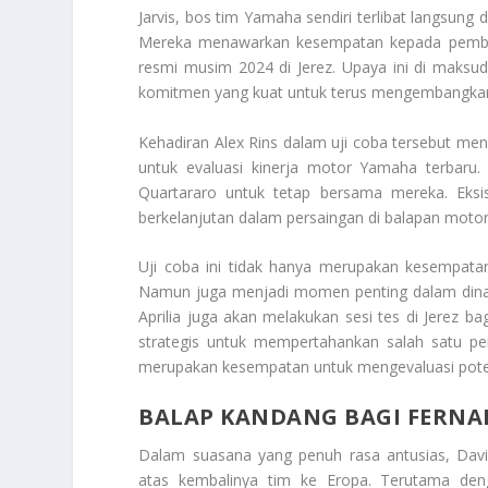
Jarvis, bos tim Yamaha sendiri terlibat langsun
Mereka menawarkan kesempatan kepada pembala
resmi musim 2024 di Jerez. Upaya ini di maks
komitmen yang kuat untuk terus mengembangkan 
Kehadiran Alex Rins dalam uji coba tersebut m
untuk evaluasi kinerja motor Yamaha terba
Quartararo untuk tetap bersama mereka. Eksi
berkelanjutan dalam persaingan di balapan motor 
Uji coba ini tidak hanya merupakan kesempat
Namun juga menjadi momen penting dalam dinam
Aprilia juga akan melakukan sesi tes di Jerez b
strategis untuk mempertahankan salah satu pem
merupakan kesempatan untuk mengevaluasi potens
BALAP KANDANG BAGI FERNA
Dalam suasana yang penuh rasa antusias, Davi
atas kembalinya tim ke Eropa. Terutama deng