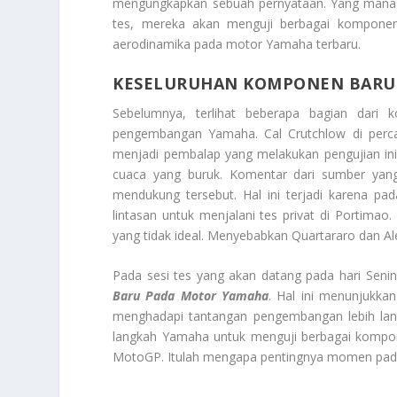
mengungkapkan sebuah pernyataan. Yang mana 
tes, mereka akan menguji berbagai komponen 
aerodinamika pada motor Yamaha terbaru.
KESELURUHAN KOMPONEN BARU
Sebelumnya, terlihat beberapa bagian dari 
pengembangan Yamaha. Cal Crutchlow di percay
menjadi pembalap yang melakukan pengujian ini.
cuaca yang buruk. Komentar dari sumber yan
mendukung tersebut. Hal ini terjadi karena pa
lintasan untuk menjalani tes privat di Portima
yang tidak ideal. Menyebabkan Quartararo dan A
Pada sesi tes yang akan datang pada hari Senin
Baru Pada Motor Yamaha
. Hal ini menunjukk
menghadapi tantangan pengembangan lebih lanj
langkah Yamaha untuk menguji berbagai kompon
MotoGP. Itulah mengapa pentingnya momen pada