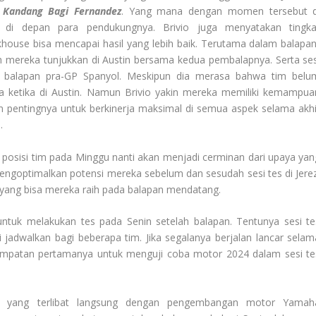
 Kandang Bagi Fernandez
. Yang mana dengan momen tersebut d
 di depan para pendukungnya. Brivio juga menyatakan tingka
house bisa mencapai hasil yang lebih baik. Terutama dalam balapan
 mereka tunjukkan di Austin bersama kedua pembalapnya. Serta ses
m balapan pra-GP Spanyol. Meskipun dia merasa bahwa tim belu
 ketika di Austin. Namun Brivio yakin mereka memiliki kemampua
an pentingnya untuk berkinerja maksimal di semua aspek selama akhi
.
 posisi tim pada Minggu nanti akan menjadi cerminan dari upaya yan
mengoptimalkan potensi mereka sebelum dan sesudah sesi tes di Jerez
 yang bisa mereka raih pada balapan mendatang.
ntuk melakukan tes pada Senin setelah balapan. Tentunya sesi te
i jadwalkan bagi beberapa tim. Jika segalanya berjalan lancar selam
empatan pertamanya untuk menguji coba motor 2024 dalam sesi te
m yang terlibat langsung dengan pengembangan motor Yamah