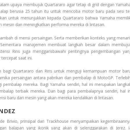
g dalam upaya membujuk Quartararo agar tetap di grid dengan Yamaha
p berusia 25 tahun itu untuk mencoba motor baru pada sesi te
udkan untuk menunjukkan kepada Quartararo bahwa Yamaha memilik
mesin dan meningkatkan performa mereka di lintasan.
enambah di mensi persaingan. Serta memberikan konteks yang menari
ru. Sementara manajemen membuat langkah besar dalam membuju
stensi Rins juga menggarisbawahi pentingnya pengembangan yan
tercepat saat ini.
an bagi Quartararo dan Rins untuk menguji kemampuan motor baru
ika persaingan antara pabrikan dan pembalap di MotoGP. Terlebih
agi pembalap mereka. Bagi Yamaha sendiri, hal ini merupakan langka
balap terbaik mereka. Dan bagi para pembalapnya sendiri, hal in
i baru dari mesin yang akan mereka kendalikan di lintasan.
NDEZ
de Brivio, prinsipal dari Trackhouse menyampaikan kegembiraanny
an balapan yang ikonik yang akan di selenggarakan di Jerez. I