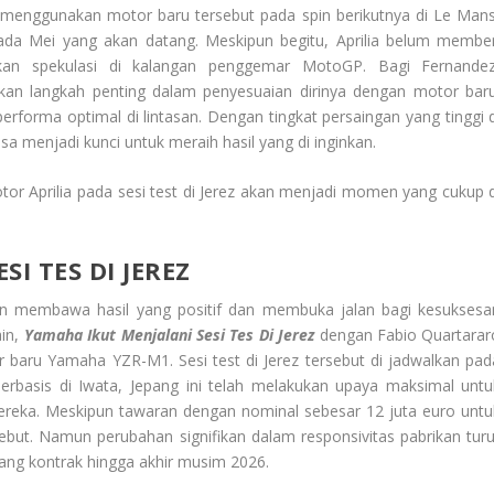
 menggunakan motor baru tersebut pada spin berikutnya di Le Mans
pada Mei yang akan datang. Meskipun begitu, Aprilia belum member
lkan spekulasi di kalangan penggemar MotoGP. Bagi Fernandez
n langkah penting dalam penyesuaian dirinya dengan motor baru
forma optimal di lintasan. Dengan tingkat persaingan yang tinggi d
a menjadi kunci untuk meraih hasil yang di inginkan.
or Aprilia pada sesi test di Jerez akan menjadi momen yang cukup d
I TES DI JEREZ
akan membawa hasil yang positif dan membuka jalan bagi kesuksesa
ain,
Yamaha Ikut Menjalani Sesi Tes Di Jerez
dengan Fabio Quartarar
r baru Yamaha YZR-M1. Sesi test di Jerez tersebut di jadwalkan pad
berbasis di Iwata, Jepang ini telah melakukan upaya maksimal untu
ereka. Meskipun tawaran dengan nominal sebesar 12 juta euro untu
but. Namun perubahan signifikan dalam responsivitas pabrikan turu
g kontrak hingga akhir musim 2026.