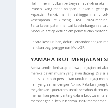
Hal ini menimbulkan pertanyaan apakah ia akan
Prancis. Yang mana balapan ini akan di gelar 
kepastian terkait hal ini sehingga memuncu
kesempatan untuk menguji RSGP 2024 merupaka
Serta kesempatan mencari keseimbangan serta per
MotoGP, setiap detil dalam penyesuaian motor bis
Secara keseluruhan, debut Fernandez dengan mot
nantikan bagi penggemar MotoGP.
YAMAHA IKUT MENJALANI SES
Aprilia sendiri berharap bahwa pengujian ini 
mereka dalam musim yang akan datang. Di sisi l
dan Alex Rins di persiapkan untuk menguji moto
hari yang sama dengan Aprilia. Pabrikan yang 
meyakinkan Quartararo untuk bertahan di tim m
memainkan peran penting dalam keputusan terse
mempengaruhi keputusannya untuk memperpanjan