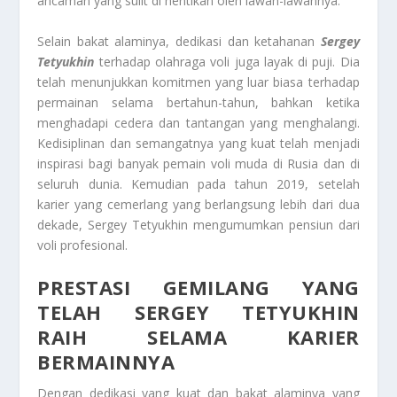
ancaman yang sulit di hentikan oleh lawan-lawannya.
Selain bakat alaminya, dedikasi dan ketahanan
Sergey
Tetyukhin
terhadap olahraga voli juga layak di puji. Dia
telah menunjukkan komitmen yang luar biasa terhadap
permainan selama bertahun-tahun, bahkan ketika
menghadapi cedera dan tantangan yang menghalangi.
Kedisiplinan dan semangatnya yang kuat telah menjadi
inspirasi bagi banyak pemain voli muda di Rusia dan di
seluruh dunia. Kemudian pada tahun 2019, setelah
karier yang cemerlang yang berlangsung lebih dari dua
dekade, Sergey Tetyukhin mengumumkan pensiun dari
voli profesional.
PRESTASI GEMILANG YANG
TELAH SERGEY TETYUKHIN
RAIH SELAMA KARIER
BERMAINNYA
Dengan dedikasi yang kuat dan bakat alaminya yang