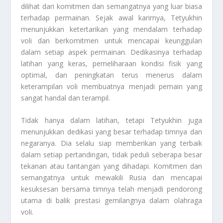
dilihat dari komitmen dan semangatnya yang luar biasa
terhadap permainan. Sejak awal karirnya, Tetyukhin
menunjukkan ketertarikan yang mendalam terhadap
voli dan berkomitmen untuk mencapai keunggulan
dalam setiap aspek permainan. Dedikasinya terhadap
latihan yang keras, pemeliharaan kondisi fisik yang
optimal, dan peningkatan terus menerus dalam
keterampilan voli membuatnya menjadi pemain yang
sangat handal dan terampil.
Tidak hanya dalam latihan, tetapi Tetyukhin juga
menunjukkan dedikasi yang besar terhadap timnya dan
negaranya. Dia selalu siap memberikan yang terbaik
dalam setiap pertandingan, tidak peduli seberapa besar
tekanan atau tantangan yang dihadapi. Komitmen dan
semangatnya untuk mewakili Rusia dan mencapai
kesuksesan bersama timnya telah menjadi pendorong
utama di balik prestasi gemilangnya dalam olahraga
voli.