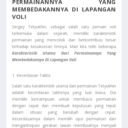
PERMAINANNYA YANG
MEMBEDAKANNYA DI LAPANGAN
VOLI
Sergey Tetyukhin, sebagai salah satu pemain voli
terkemuka dalam sejarah, memiliki karakteristik
permainan yang mencolok dan berkontribusi besar
terhadap kesuksesan timnya. Mari kita teliti beberapa
Karakteristik Utama Dari Permainannya Yang
Membedakannya Di Lapangan Voli
:
Kecerdasan Taktis
Salah satu karakteristik utama dari permainan Tetyukhin
adalah kecerdasan taktisnya yang luar biasa. Dia
memiliki kemampuan untuk membaca permainan
dengan cepat dan membuat keputusan yang tepat
dalam situasi yang berubah dengan cepat.
Kecerdasannya dalam memilih opsi permainan dan
mengantisipasi gerakan lawan membuatnya menjadi