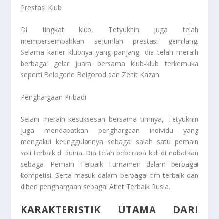
Prestasi Klub
Di tingkat klub, Tetyukhin juga telah
mempersembahkan sejumlah prestasi gemilang.
Selama karier klubnya yang panjang, dia telah meraih
berbagai gelar juara bersama klub-klub terkemuka
seperti Belogorie Belgorod dan Zenit Kazan.
Penghargaan Pribadi
Selain meraih kesuksesan bersama timnya, Tetyukhin
juga mendapatkan penghargaan individu yang
mengakui keunggulannya sebagai salah satu pemain
voli terbaik di dunia. Dia telah beberapa kali di nobatkan
sebagai Pemain Terbaik Turnamen dalam berbagai
kompetisi. Serta masuk dalam berbagai tim terbaik dan
diberi penghargaan sebagai Atlet Terbaik Rusia.
KARAKTERISTIK UTAMA DARI