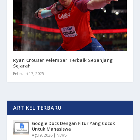
Ryan Crouser Pelempar Terbaik Sepanjang
Sejarah
Februari 17, 2025
ARTIKEL TERBARU
Google Docs Dengan Fitur Yang Cocok
Untuk Mahasiswa
Agu 9, 2026
|
NEWS