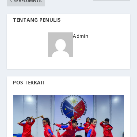
SEBELUMNYA
TENTANG PENULIS
Admin
POS TERKAIT