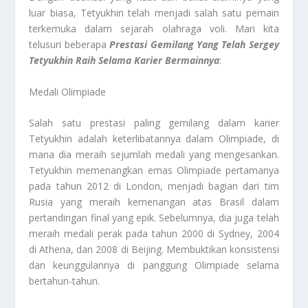
luar biasa, Tetyukhin telah menjadi salah satu pemain
terkemuka dalam sejarah olahraga voli. Mari kita
telusuri beberapa
Prestasi Gemilang Yang Telah Sergey
Tetyukhin Raih Selama Karier Bermainnya
:
Medali Olimpiade
Salah satu prestasi paling gemilang dalam karier
Tetyukhin adalah keterlibatannya dalam Olimpiade, di
mana dia meraih sejumlah medali yang mengesankan.
Tetyukhin memenangkan emas Olimpiade pertamanya
pada tahun 2012 di London, menjadi bagian dari tim
Rusia yang meraih kemenangan atas Brasil dalam
pertandingan final yang epik. Sebelumnya, dia juga telah
meraih medali perak pada tahun 2000 di Sydney, 2004
di Athena, dan 2008 di Beijing. Membuktikan konsistensi
dan keunggulannya di panggung Olimpiade selama
bertahun-tahun.