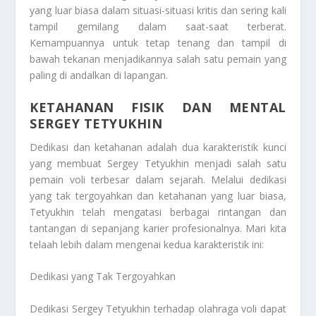
yang luar biasa dalam situasi-situasi kritis dan sering kali
tampil gemilang dalam saat-saat terberat.
Kemampuannya untuk tetap tenang dan tampil di
bawah tekanan menjadikannya salah satu pemain yang
paling di andalkan di lapangan.
KETAHANAN FISIK DAN MENTAL
SERGEY TETYUKHIN
Dedikasi dan ketahanan adalah dua karakteristik kunci
yang membuat Sergey Tetyukhin menjadi salah satu
pemain voli terbesar dalam sejarah. Melalui dedikasi
yang tak tergoyahkan dan ketahanan yang luar biasa,
Tetyukhin telah mengatasi berbagai rintangan dan
tantangan di sepanjang karier profesionalnya. Mari kita
telaah lebih dalam mengenai kedua karakteristik ini:
Dedikasi yang Tak Tergoyahkan
Dedikasi Sergey Tetyukhin terhadap olahraga voli dapat