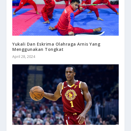
Yukali Dan Eskrima Olahraga Arnis Yang
Menggunakan Tongkat
April 28, 2024