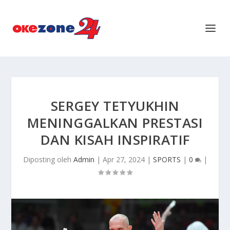
SERGEY TETYUKHIN
MENINGGALKAN PRESTASI
DAN KISAH INSPIRATIF
Diposting oleh
Admin
|
Apr 27, 2024
|
SPORTS
|
0
|