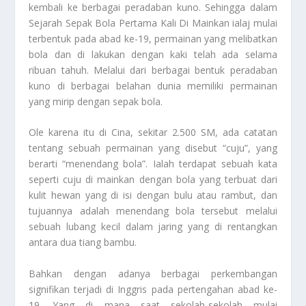
kembali ke berbagai peradaban kuno. Sehingga dalam
Sejarah Sepak Bola Pertama Kali Di Mainkan
ialaj mulai
terbentuk pada abad ke-19, permainan yang melibatkan
bola dan di lakukan dengan kaki telah ada selama
ribuan tahuh. Melalui dari berbagai bentuk peradaban
kuno di berbagai belahan dunia memiliki permainan
yang mirip dengan sepak bola.
Ole karena itu di Cina, sekitar 2.500 SM, ada catatan
tentang sebuah permainan yang disebut “cuju”, yang
berarti “menendang bola”. Ialah terdapat sebuah kata
seperti cuju di mainkan dengan bola yang terbuat dari
kulit hewan yang di isi dengan bulu atau rambut, dan
tujuannya adalah menendang bola tersebut melalui
sebuah lubang kecil dalam jaring yang di rentangkan
antara dua tiang bambu.
Bahkan dengan adanya berbagai perkembangan
signifikan terjadi di Inggris pada pertengahan abad ke-
19. Yang di mana saat sekolah-sekolah mulai