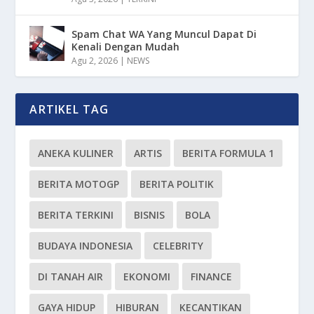
Spam Chat WA Yang Muncul Dapat Di
Kenali Dengan Mudah
Agu 2, 2026
|
NEWS
ARTIKEL TAG
ANEKA KULINER
ARTIS
BERITA FORMULA 1
BERITA MOTOGP
BERITA POLITIK
BERITA TERKINI
BISNIS
BOLA
BUDAYA INDONESIA
CELEBRITY
DI TANAH AIR
EKONOMI
FINANCE
GAYA HIDUP
HIBURAN
KECANTIKAN