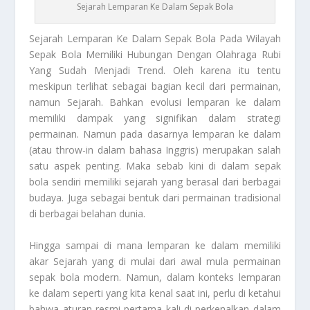
Sejarah Lemparan Ke Dalam Sepak Bola
Sejarah
Lemparan Ke Dalam Sepak Bola Pada Wilayah
Sepak Bola Memiliki Hubungan Dengan Olahraga Rubi
Yang Sudah Menjadi Trend. Oleh karena itu tentu
meskipun terlihat sebagai bagian kecil dari permainan,
namun
Sejarah
. Bahkan evolusi lemparan ke dalam
memiliki dampak yang signifikan dalam strategi
permainan. Namun pada dasarnya lemparan ke dalam
(atau throw-in dalam bahasa Inggris) merupakan salah
satu aspek penting. Maka sebab kini di dalam sepak
bola sendiri memiliki sejarah yang berasal dari berbagai
budaya. Juga sebagai bentuk dari permainan tradisional
di berbagai belahan dunia.
Hingga sampai di mana lemparan ke dalam memiliki
akar
Sejarah
yang di mulai dari awal mula permainan
sepak bola modern. Namun, dalam konteks lemparan
ke dalam seperti yang kita kenal saat ini, perlu di ketahui
bahwa aturan resmi pertama kali di perkenalkan dalam