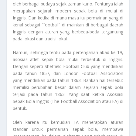
oleh berbagai budaya sejak zaman kuno. Tentunya ialah
merupakan sejarah modern sepak bola di mulai di
Inggris. Dan ketika di mana masa itu permainan yang di
kenal sebagai “football” di mainkan di berbagai daerah
Inggris dengan aturan yang berbeda-beda tergantung
pada lokasi dan tradisi lokal.
Namun, sehingga tentu pada pertengahan abad ke-19,
asosiasi-atlet sepak bola mulai terbentuk di Inggris.
Dengan seperti Sheffield Football Club yang mendirikan
pada tahun 1857, dan London Football Association
yang mendirikan pada tahun 1863. Bahkan hal tersebut
memiliki perubahan besar dalam sejarah sepak bola
terjadi pada tahun 1863. Yang saat ketika Asosiasi
Sepak Bola Inggris (The Football Association atau FA) di
bentuk.
Oleh karena itu kemudian FA menerapkan aturan
standar untuk permainan sepak bola, membawa