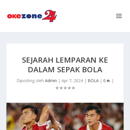
SEJARAH LEMPARAN KE
DALAM SEPAK BOLA
Diposting oleh
Admin
|
Apr 7, 2024
|
BOLA
|
0
|