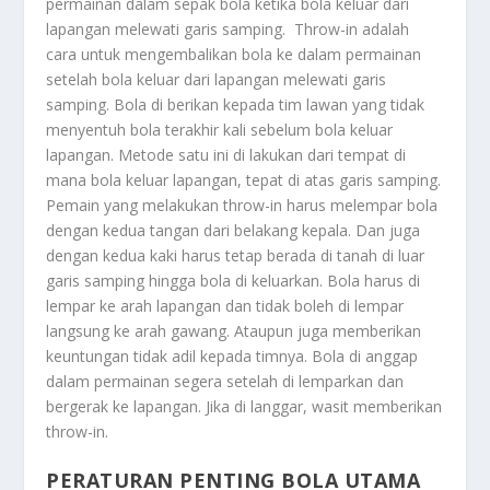
permainan dalam sepak bola ketika bola keluar dari
lapangan melewati garis samping. Throw-in adalah
cara untuk mengembalikan bola ke dalam permainan
setelah bola keluar dari lapangan melewati garis
samping. Bola di berikan kepada tim lawan yang tidak
menyentuh bola terakhir kali sebelum bola keluar
lapangan. Metode satu ini di lakukan dari tempat di
mana bola keluar lapangan, tepat di atas garis samping.
Pemain yang melakukan throw-in harus melempar bola
dengan kedua tangan dari belakang kepala. Dan juga
dengan kedua kaki harus tetap berada di tanah di luar
garis samping hingga bola di keluarkan. Bola harus di
lempar ke arah lapangan dan tidak boleh di lempar
langsung ke arah gawang. Ataupun juga memberikan
keuntungan tidak adil kepada timnya. Bola di anggap
dalam permainan segera setelah di lemparkan dan
bergerak ke lapangan. Jika di langgar, wasit memberikan
throw-in.
PERATURAN PENTING BOLA UTAMA