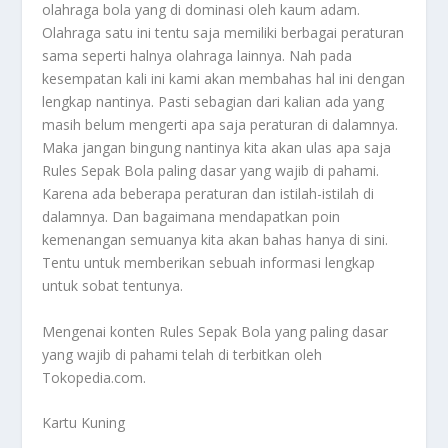
olahraga bola yang di dominasi oleh kaum adam.
Olahraga satu ini tentu saja memiliki berbagai peraturan
sama seperti halnya olahraga lainnya. Nah pada
kesempatan kali ini kami akan membahas hal ini dengan
lengkap nantinya. Pasti sebagian dari kalian ada yang
masih belum mengerti apa saja peraturan di dalamnya.
Maka jangan bingung nantinya kita akan ulas apa saja
Rules Sepak Bola
paling dasar yang wajib di pahami.
Karena ada beberapa peraturan dan istilah-istilah di
dalamnya. Dan bagaimana mendapatkan poin
kemenangan semuanya kita akan bahas hanya di sini.
Tentu untuk memberikan sebuah informasi lengkap
untuk sobat tentunya.
Mengenai konten
Rules Sepak Bola
yang paling dasar
yang wajib di pahami telah di terbitkan oleh
Tokopedia.com.
Kartu Kuning