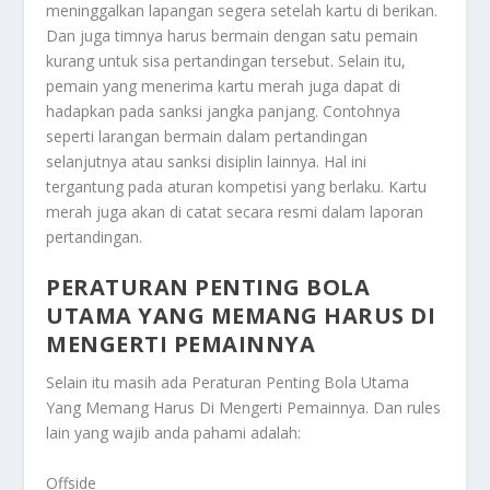
meninggalkan lapangan segera setelah kartu di berikan.
Dan juga timnya harus bermain dengan satu pemain
kurang untuk sisa pertandingan tersebut. Selain itu,
pemain yang menerima kartu merah juga dapat di
hadapkan pada sanksi jangka panjang. Contohnya
seperti larangan bermain dalam pertandingan
selanjutnya atau sanksi disiplin lainnya. Hal ini
tergantung pada aturan kompetisi yang berlaku. Kartu
merah juga akan di catat secara resmi dalam laporan
pertandingan.
PERATURAN PENTING BOLA
UTAMA YANG MEMANG HARUS DI
MENGERTI PEMAINNYA
Selain itu masih ada
Peraturan Penting Bola Utama
Yang Memang Harus Di Mengerti Pemainnya
. Dan rules
lain yang wajib anda pahami adalah:
Offside