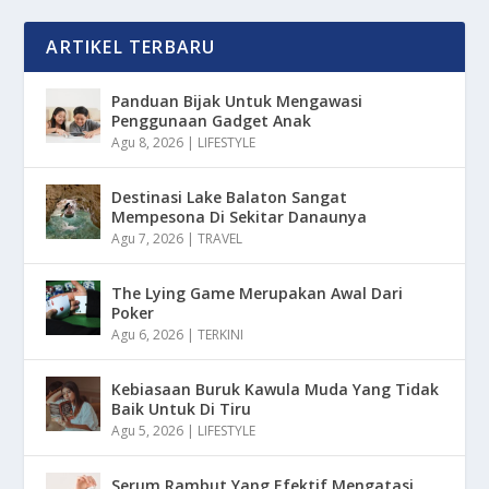
ARTIKEL TERBARU
Panduan Bijak Untuk Mengawasi
Penggunaan Gadget Anak
Agu 8, 2026
|
LIFESTYLE
Destinasi Lake Balaton Sangat
Mempesona Di Sekitar Danaunya
Agu 7, 2026
|
TRAVEL
The Lying Game Merupakan Awal Dari
Poker
Agu 6, 2026
|
TERKINI
Kebiasaan Buruk Kawula Muda Yang Tidak
Baik Untuk Di Tiru
Agu 5, 2026
|
LIFESTYLE
Serum Rambut Yang Efektif Mengatasi