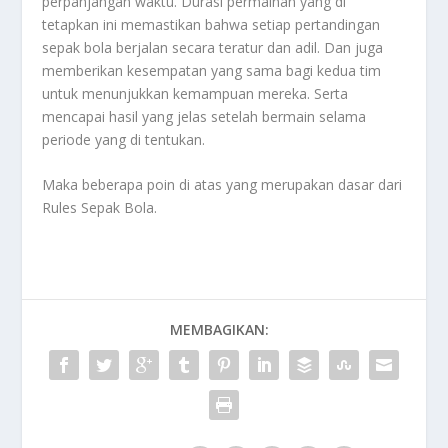
perpanjangan waktu. Durasi permainan yang di
tetapkan ini memastikan bahwa setiap pertandingan
sepak bola berjalan secara teratur dan adil. Dan juga
memberikan kesempatan yang sama bagi kedua tim
untuk menunjukkan kemampuan mereka. Serta
mencapai hasil yang jelas setelah bermain selama
periode yang di tentukan.
Maka beberapa poin di atas yang merupakan dasar dari
Rules Sepak Bola
.
MEMBAGIKAN: