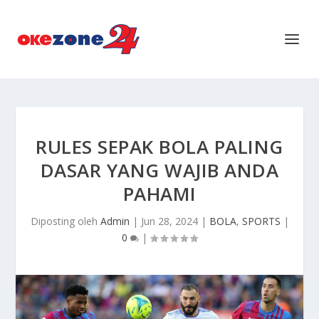
RULES SEPAK BOLA PALING
DASAR YANG WAJIB ANDA
PAHAMI
Diposting oleh
Admin
|
Jun 28, 2024
|
BOLA
,
SPORTS
|
0
|