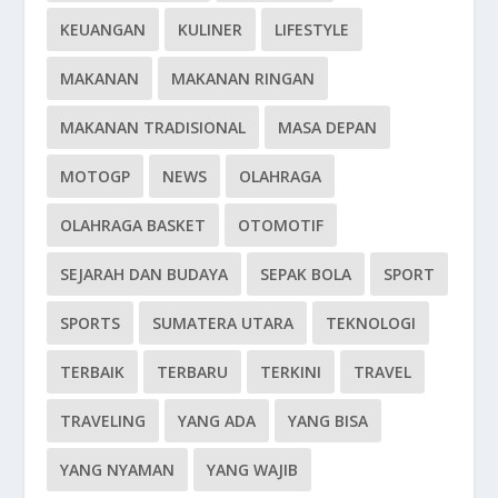
KEUANGAN
KULINER
LIFESTYLE
MAKANAN
MAKANAN RINGAN
MAKANAN TRADISIONAL
MASA DEPAN
MOTOGP
NEWS
OLAHRAGA
OLAHRAGA BASKET
OTOMOTIF
SEJARAH DAN BUDAYA
SEPAK BOLA
SPORT
SPORTS
SUMATERA UTARA
TEKNOLOGI
TERBAIK
TERBARU
TERKINI
TRAVEL
TRAVELING
YANG ADA
YANG BISA
YANG NYAMAN
YANG WAJIB