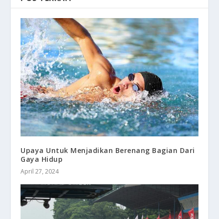
Upaya Untuk Menjadikan Berenang Bagian Dari
Gaya Hidup
April 27, 2024