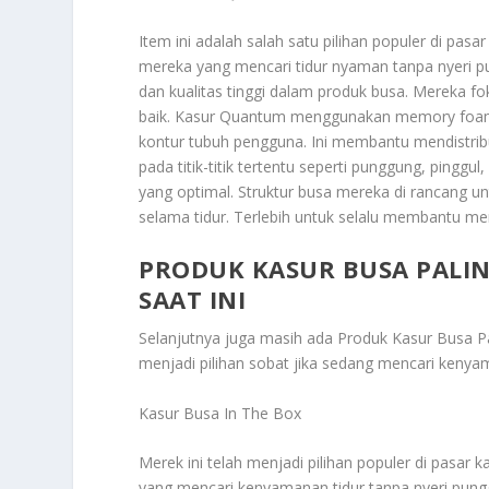
Item ini adalah salah satu pilihan populer di pas
mereka yang mencari tidur nyaman tanpa nyeri p
dan kualitas tinggi dalam produk busa. Mereka f
baik. Kasur Quantum menggunakan memory foam b
kontur tubuh pengguna. Ini membantu mendistrib
pada titik-titik tertentu seperti punggung, pingg
yang optimal. Struktur busa mereka di rancang u
selama tidur. Terlebih untuk selalu membantu m
PRODUK KASUR BUSA PALIN
SAAT INI
Selanjutnya juga masih ada
Produk Kasur Busa Pa
menjadi pilihan sobat jika sedang mencari kenya
Kasur Busa In The Box
Merek ini telah menjadi pilihan populer di pasar
yang mencari kenyamanan tidur tanpa nyeri pungg