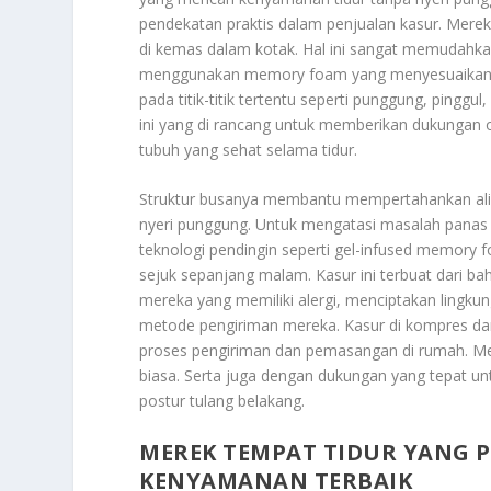
pendekatan praktis dalam penjualan kasur. Mer
di kemas dalam kotak. Hal ini sangat memudahk
menggunakan memory foam yang menyesuaikan d
pada titik-titik tertentu seperti punggung, pingg
ini yang di rancang untuk memberikan dukungan o
tubuh yang sehat selama tidur.
Struktur busanya membantu mempertahankan alig
nyeri punggung. Untuk mengatasi masalah panas 
teknologi pendingin seperti gel-infused memory 
sejuk sepanjang malam. Kasur ini terbuat dari b
mereka yang memiliki alergi, menciptakan lingkung
metode pengiriman mereka. Kasur di kompres d
proses pengiriman dan pemasangan di rumah. M
biasa. Serta juga dengan dukungan yang tepat un
postur tulang belakang.
MEREK TEMPAT TIDUR YANG P
KENYAMANAN TERBAIK