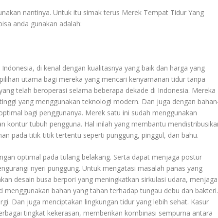
gunakan nantinya. Untuk itu simak terus
Merek Tempat Tidur Yang
 bisa anda gunakan adalah:
i Indonesia, di kenal dengan kualitasnya yang baik dan harga yang
i pilihan utama bagi mereka yang mencari kenyamanan tidur tanpa
 yang telah beroperasi selama beberapa dekade di Indonesia. Mereka
s tinggi yang menggunakan teknologi modern. Dan juga dengan bahan
timal bagi penggunanya. Merek satu ini sudah menggunakan
ontur tubuh pengguna. Hal inilah yang membantu mendistribusika
 pada titik-titik tertentu seperti punggung, pinggul, dan bahu.
ngan optimal pada tulang belakang. Serta dapat menjaga postur
ngurangi nyeri punggung. Untuk mengatasi masalah panas yang
akan desain busa berpori yang meningkatkan sirkulasi udara, menjaga
nd menggunakan bahan yang tahan terhadap tungau debu dan bakteri
gi. Dan juga menciptakan lingkungan tidur yang lebih sehat. Kasur
berbagai tingkat kekerasan, memberikan kombinasi sempurna antara