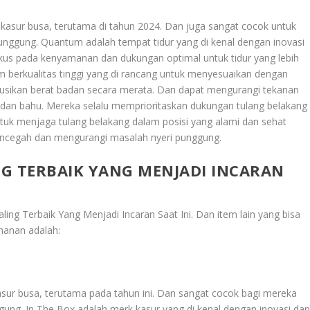
ar kasur busa, terutama di tahun 2024. Dan juga sangat cocok untuk
unggung. Quantum adalah tempat tidur yang di kenal dengan inovasi
okus pada kenyamanan dan dukungan optimal untuk tidur yang lebih
erkualitas tinggi yang di rancang untuk menyesuaikan dengan
usikan berat badan secara merata. Dan dapat mengurangi tekanan
ul, dan bahu. Mereka selalu memprioritaskan dukungan tulang belakang
ntuk menjaga tulang belakang dalam posisi yang alami dan sehat
encegah dan mengurangi masalah nyeri punggung.
G TERBAIK YANG MENJADI INCARAN
ling Terbaik Yang Menjadi Incaran Saat Ini
. Dan item lain yang bisa
manan adalah:
 kasur busa, terutama pada tahun ini. Dan sangat cocok bagi mereka
ung. In The Box adalah merk kasur yang di kenal dengan inovasi da