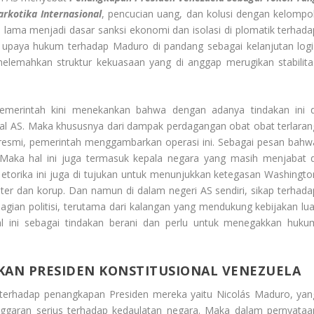
rkotika Internasional
, pencucian uang, dan kolusi dengan kelompo
 lama menjadi dasar sanksi ekonomi dan isolasi di plomatik terhada
 upaya hukum terhadap Maduro di pandang sebagai kelanjutan logi
 melemahkan struktur kekuasaan yang di anggap merugikan stabilita
 pemerintah kini menekankan bahwa dengan adanya tindakan ini d
al AS. Maka khususnya dari dampak perdagangan obat obat terlaran
si resmi, pemerintah menggambarkan operasi ini. Sebagai pesan bahw
 Maka hal ini juga termasuk kepala negara yang masih menjabat d
etorika ini juga di tujukan untuk menunjukkan ketegasan Washingto
ter dan korup. Dan namun di dalam negeri AS sendiri, sikap terhada
gian politisi, terutama dari kalangan yang mendukung kebijakan lua
al ini sebagai tindakan berani dan perlu untuk menegakkan huku
AN PRESIDEN KONSTITUSIONAL VENEZUELA
 terhadap penangkapan Presiden mereka yaitu Nicolás Maduro, yan
nggaran serius terhadap kedaulatan negara. Maka dalam pernyataa