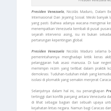
Presiden Venezuela Nic
Presiden Venezuela
, Nicolás Maduro, Dalam B
Internasional Dan Jejaring Sosial. Meski banyak 
yang pasti. Bahwa adanya wacana mengenai kem
menempatkan Venezuela kembali di pusat pusaran 
sejarah intervensi asing, isu ini bukan seka
pertarungan kepentingan global.
Presiden Venezuela
Nicolás Maduro selama ber
pemerintahannya menghadapi kritik keras akib
pelanggaran hak asasi manusia. Di luar neger
memimpin rezim yang terlibat dalam praktik k
demokrasi. Tuduhan-tuduhan inilah yang kemudia
isolasi di plomatik yang semakin menjerat Caraca
Selanjutnya dalam hal ini, isu penangkapan
Pr
tertinggi dari konflik panjang antara Venezuela
di lihat sebagai bagian dari sebuah upaya u
kejahatan lintas negara. Namun bagi Caracas da