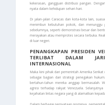
kekerasan, gangguan distribusi pangan. Dengan
nyata dalam kehidupan sehari-hari.
Di jalan-jalan Caracas dan kota-kota lain, su
menimbun kebutuhan pokok, dan menunggu perk
sebelumnya, seperti demonstrasi besar dan ben
merayakan atau memprotes secara terbuka. Reaks
di luar negeri.
PENANGKAPAN PRESIDEN VE
TERLIBAT DALAM JAR
INTERNASIONAL
Maka kini pihak dari pemerintah Amerika Serik
sebagai bagian dari strategi penegakan huku
bertahun-tahun mereka anggap bermasalah. W
agresi terhadap rakyat Venezuela. Selanjutny
kejahatan lintas negara yang di alamatkan kepa
Dalam berbagai pernyataan resminya, pemerint