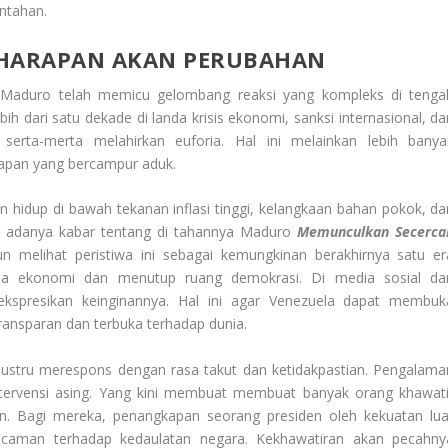
intahan.
HARAPAN AKAN PERUBAHAN
s Maduro telah memicu gelombang reaksi yang kompleks di tenga
h dari satu dekade di landa krisis ekonomi, sanksi internasional, da
k serta-merta melahirkan euforia. Hal ini melainkan lebih banya
apan yang bercampur aduk.
 hidup di bawah tekanan inflasi tinggi, kelangkaan bahan pokok, da
n adanya kabar tentang di tahannya Maduro
Memunculkan Secerca
 melihat peristiwa ini sebagai kemungkinan berakhirnya satu er
la ekonomi dan menutup ruang demokrasi. Di media sosial da
ekspresikan keinginannya. Hal ini agar Venezuela dapat membuk
ransparan dan terbuka terhadap dunia.
ng justru merespons dengan rasa takut dan ketidakpastian. Pengalama
intervensi asing. Yang kini membuat membuat banyak orang khawati
n. Bagi mereka, penangkapan seorang presiden oleh kekuatan lua
ncaman terhadap kedaulatan negara. Kekhawatiran akan pecahny