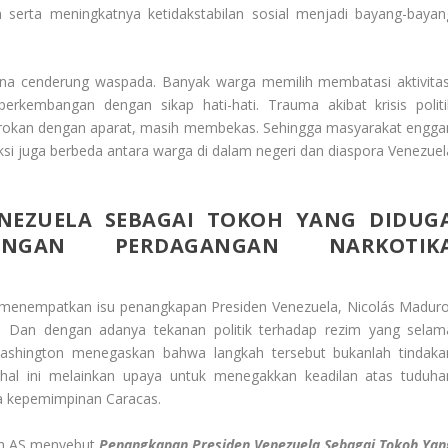
 serta meningkatnya ketidakstabilan sosial menjadi bayang-bayan
asana cenderung waspada. Banyak warga memilih membatasi aktivitas
embangan dengan sikap hati-hati. Trauma akibat krisis politi
trokan dengan aparat, masih membekas. Sehingga masyarakat engga
i juga berbeda antara warga di dalam negeri dan diaspora Venezuel
NEZUELA SEBAGAI TOKOH YANG DIDUG
INGAN PERDAGANGAN NARKOTIK
at menempatkan isu penangkapan Presiden Venezuela, Nicolás Maduro
m. Dan dengan adanya tekanan politik terhadap rezim yang selam
ashington menegaskan bahwa langkah tersebut bukanlah tindaka
a hal ini melainkan upaya untuk menegakkan keadilan atas tuduha
da kepemimpinan Caracas.
ah AS menyebut
Penangkapan Presiden Venezuela Sebagai Tokoh Yan