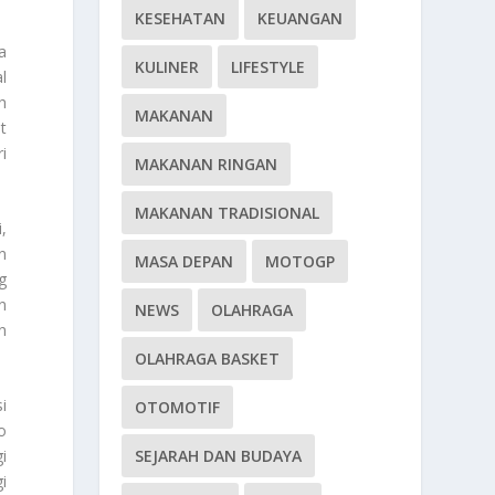
KESEHATAN
KEUANGAN
a
KULINER
LIFESTYLE
l
h
MAKANAN
t
i
MAKANAN RINGAN
MAKANAN TRADISIONAL
,
n
MASA DEPAN
MOTOGP
g
n
NEWS
OLAHRAGA
n
OLAHRAGA BASKET
i
OTOMOTIF
o
SEJARAH DAN BUDAYA
i
i