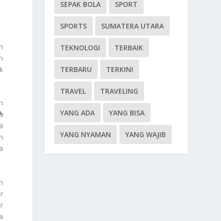
SEPAK BOLA
SPORT
SPORTS
SUMATERA UTARA
h
TEKNOLOGI
TERBAIK
n
TERBARU
TERKINI
k
TRAVEL
TRAVELING
n
YANG ADA
YANG BISA
h
a
YANG NYAMAN
YANG WAJIB
n
a
n
r
r
a