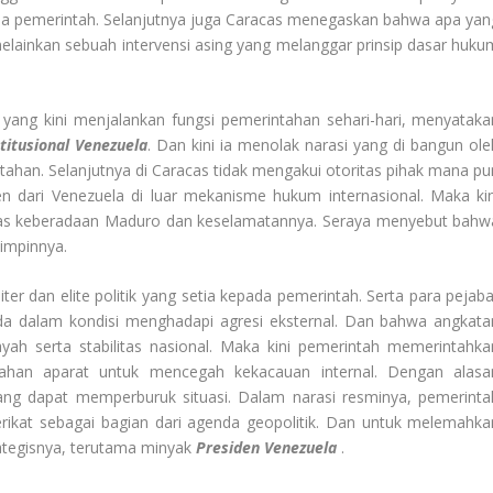
edia pemerintah. Selanjutnya juga Caracas menegaskan bahwa apa yan
elainkan sebuah intervensi asing yang melanggar prinsip dasar huku
, yang kini menjalankan fungsi pemerintahan sehari-hari, menyataka
itusional Venezuela
. Dan kini ia menolak narasi yang di bangun ole
han. Selanjutnya di Caracas tidak mengakui otoritas pihak mana pu
 dari Venezuela di luar mekanisme hukum internasional. Maka kin
atas keberadaan Maduro dan keselamatannya. Seraya menyebut bahw
impinnya.
iter dan elite politik yang setia kepada pemerintah. Serta para pejaba
a dalam kondisi menghadapi agresi eksternal. Dan bahwa angkata
ayah serta stabilitas nasional. Maka kini pemerintah memerintahka
ahan aparat untuk mencegah kekacauan internal. Dengan alasa
ng dapat memperburuk situasi. Dalam narasi resminya, pemerinta
ikat sebagai bagian dari agenda geopolitik. Dan untuk melemahka
tegisnya, terutama minyak
Presiden Venezuela
.