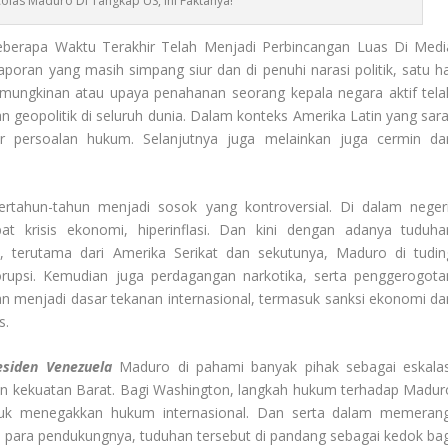
olás Maduro Di Tangkap US, Ini Faktanya!
eberapa Waktu Terakhir Telah Menjadi Perbincangan Luas Di Medi
laporan yang masih simpang siur dan di penuhi narasi politik, satu ha
ungkinan atau upaya penahanan seorang kepala negara aktif tela
geopolitik di seluruh dunia. Dalam konteks Amerika Latin yang sara
dar persoalan hukum. Selanjutnya juga melainkan juga cermin dar
tahun-tahun menjadi sosok yang kontroversial. Di dalam negeri
at krisis ekonomi, hiperinflasi. Dan kini dengan adanya tuduha
i, terutama dari Amerika Serikat dan sekutunya, Maduro di tudin
orupsi. Kemudian juga perdagangan narkotika, serta penggerogota
n menjadi dasar tekanan internasional, termasuk sanksi ekonomi da
s.
esiden Venezuela
Maduro di pahami banyak pihak sebagai eskalas
 dan kekuatan Barat. Bagi Washington, langkah hukum terhadap Madur
ntuk menegakkan hukum internasional. Dan serta dalam memerang
n para pendukungnya, tuduhan tersebut di pandang sebagai kedok bag