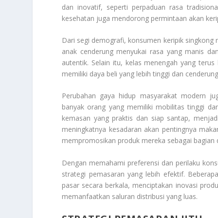
dan inovatif, seperti perpaduan rasa tradisio
kesehatan juga mendorong permintaan akan keri
Dari segi demografi, konsumen keripik singkong m
anak cenderung menyukai rasa yang manis dan
autentik. Selain itu, kelas menengah yang teru
memiliki daya beli yang lebih tinggi dan cenderu
Perubahan gaya hidup masyarakat modern jug
banyak orang yang memiliki mobilitas tinggi d
kemasan yang praktis dan siap santap, menjadi p
meningkatnya kesadaran akan pentingnya makana
mempromosikan produk mereka sebagai bagian dar
Dengan memahami preferensi dan perilaku kon
strategi pemasaran yang lebih efektif. Beberapa
pasar secara berkala, menciptakan inovasi pro
memanfaatkan saluran distribusi yang luas.