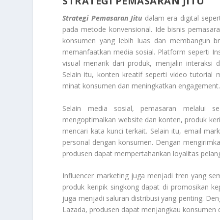
STRATEGI PEMASARAN JITU
Strategi Pemasaran Jitu
dalam era digital seper
pada metode konvensional. Ide bisnis pemasar
konsumen yang lebih luas dan membangun bran
memanfaatkan media sosial. Platform seperti I
visual menarik dari produk, menjalin interaksi
Selain itu, konten kreatif seperti video tutori
minat konsumen dan meningkatkan engagement
Selain media sosial, pemasaran melalui s
mengoptimalkan website dan konten, produk kerip
mencari kata kunci terkait. Selain itu, email 
personal dengan konsumen. Dengan mengirimkan 
produsen dapat mempertahankan loyalitas pelan
Influencer marketing juga menjadi tren yang se
produk keripik singkong dapat di promosikan ke
juga menjadi saluran distribusi yang penting. De
Lazada, produsen dapat menjangkau konsumen d