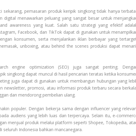
ti sekarang, pemasaran produk keripik singkong tidak hanya terbata
an digital menawarkan peluang yang sangat besar untuk menjangka
d awareness yang kuat. Salah satu strategi yang efektif adala
nstagram, Facebook, dan TikTok dapat di gunakan untuk menampilka
 dengan konsumen, serta menjalankan iklan berbayar yang tertarget
al memasak, unboxing, atau behind the scenes produksi dapat menari
.
earch engine optimization (SEO) juga sangat penting. Denga
ik singkong dapat muncul di hasil pencarian teratas ketika konsume
marketing juga dapat di gunakan untuk membangun hubungan yang lebi
newsletter, promosi, atau informasi produk terbaru secara berkala
ggan dan mendorong pembelian ulang.
makin populer. Dengan bekerja sama dengan influencer yang relevan
pada audiens yang lebih luas dan terpercaya. Selain itu, e-commerc
ngan menjual produk melalui platform seperti Shopee, Tokopedia, ata
i seluruh Indonesia bahkan mancanegara.