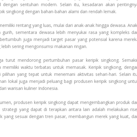
nal dengan sentuhan modern. Selain itu, kesadaran akan pentingny
pik singkong dengan bahan-bahan alami dan rendah lemak.
emiliki rentang yang luas, mulai dari anak-anak hingga dewasa. Anak
 gurih, sementara dewasa lebih menyukai rasa yang kompleks da
s bertumbuh juga menjadi target pasar yang potensial karena merek
ng lebih sering mengonsumsi makanan ringan.
a turut mendorong pertumbuhan pasar keripik singkong. Semaki
an memiliki waktu terbatas untuk memasak. Keripik singkong, denga
ilihan yang tepat untuk menemani aktivitas sehari-hari. Selain itu
n lokal juga menjadi peluang bagi produsen keripik singkong untu
i warisan kuliner Indonesia.
sumen, produsen keripik singkong dapat mengembangkan produk da
 strategi yang dapat di terapkan antara lain adalah melakukan rise
duk yang sesuai dengan tren pasar, membangun merek yang kuat, da