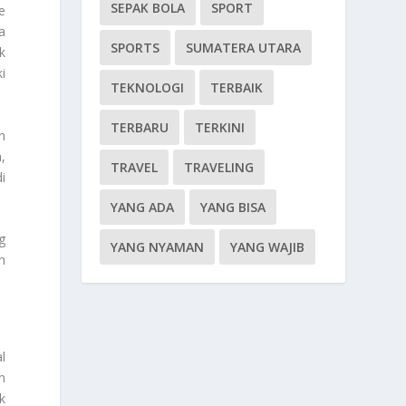
SEPAK BOLA
SPORT
e
a
SPORTS
SUMATERA UTARA
k
i
TEKNOLOGI
TERBAIK
TERBARU
TERKINI
n
,
TRAVEL
TRAVELING
i
YANG ADA
YANG BISA
g
YANG NYAMAN
YANG WAJIB
n
l
n
k