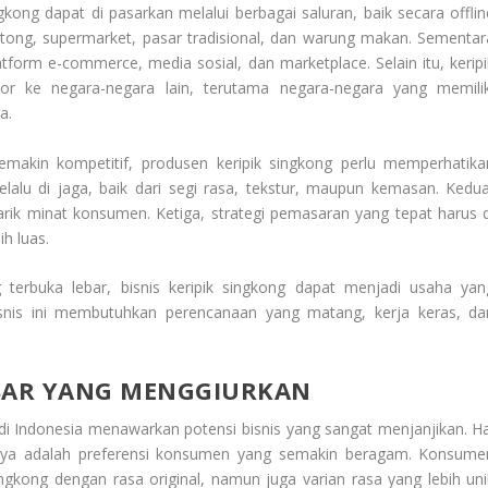
kong dapat di pasarkan melalui berbagai saluran, baik secara offlin
ontong, supermarket, pasar tradisional, dan warung makan. Sementar
atform e-commerce, media sosial, dan marketplace. Selain itu, keripi
por ke negara-negara lain, terutama negara-negara yang memilik
a.
makin kompetitif, produsen keripik singkong perlu memperhatika
elalu di jaga, baik dari segi rasa, tekstur, maupun kemasan. Kedua
arik minat konsumen. Ketiga, strategi pemasaran yang tepat harus d
h luas.
terbuka lebar, bisnis keripik singkong dapat menjadi usaha yan
nis ini membutuhkan perencanaan yang matang, kerja keras, da
PASAR YANG MENGGIURKAN
di Indonesia menawarkan potensi bisnis yang sangat menjanjikan. Ha
tunya adalah preferensi konsumen yang semakin beragam. Konsume
ingkong dengan rasa original, namun juga varian rasa yang lebih uni