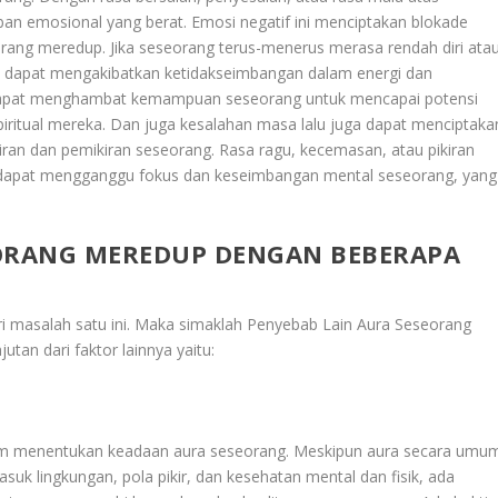
ban emosional yang berat. Emosi negatif ini menciptakan blokade
rang meredup. Jika seseorang terus-menerus merasa rendah diri ata
ini dapat mengakibatkan ketidakseimbangan dalam energi dan
i dapat menghambat kemampuan seseorang untuk mencapai potensi
itual mereka. Dan juga kesalahan masa lalu juga dapat menciptaka
an dan pemikiran seseorang. Rasa ragu, kecemasan, atau pikiran
t dapat mengganggu fokus dan keseimbangan mental seseorang, yang
EORANG MEREDUP DENGAN BEBERAPA
ri masalah satu ini. Maka simaklah
Penyebab Lain Aura Seseorang
jutan dari faktor lainnya yaitu:
lam menentukan keadaan aura seseorang. Meskipun aura secara umu
suk lingkungan, pola pikir, dan kesehatan mental dan fisik, ada