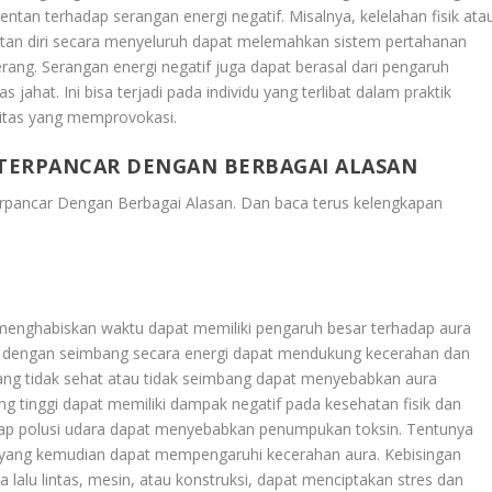
ntan terhadap serangan energi negatif. Misalnya, kelelahan fisik ata
atan diri secara menyeluruh dapat melemahkan sistem pertahanan
ang. Serangan energi negatif juga dapat berasal dari pengaruh
as jahat. Ini bisa terjadi pada individu yang terlibat dalam praktik
tivitas yang memprovokasi.
 TERPANCAR DENGAN BERBAGAI ALASAN
erpancar Dengan Berbagai Alasan
. Dan baca terus kelengkapan
au menghabiskan waktu dapat memiliki pengaruh besar terhadap aura
ga dengan seimbang secara energi dapat mendukung kecerahan dan
yang tidak sehat atau tidak seimbang dapat menyebabkan aura
ng tinggi dapat memiliki dampak negatif pada kesehatan fisik dan
dap polusi udara dapat menyebabkan penumpukan toksin. Tentunya
, yang kemudian dapat mempengaruhi kecerahan aura. Kebisingan
ra lalu lintas, mesin, atau konstruksi, dapat menciptakan stres dan