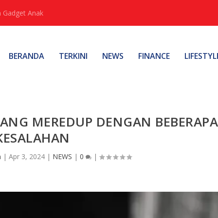
 Gadget Anak
BERANDA
TERKINI
NEWS
FINANCE
LIFESTYL
RANG MEREDUP DENGAN BEBERAP
KESALAHAN
n
|
Apr 3, 2024
|
NEWS
|
0
|