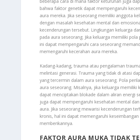
beberapa cara di mana faktor keturunan juga da
bahwa faktor genetik dapat mempengaruhi kece
aura mereka. Jika seseorang memiliki anggota k
dengan masalah kesehatan mental dan emosiona
kecenderungan tersebut. Lingkungan keluarga da
pada aura seseorang. Jika keluarga memiliki pola
ini dapat mempengaruhi cara seseorang memandang
memengaruhi kecerahan aura mereka.
Kadang-kadang, trauma atau pengalaman traumati
melintasi generasi. Trauma yang tidak di atasi 
yang tercermin dalam aura seseorang. Pola peril
aura seseorang. Misalnya, jika keluarga memili
dapat menciptakan blokade dalam aliran energi
juga dapat mempengaruhi kesehatan mental dan f
aura. Jika seseorang mewarisi kecenderungan terh
kronis, hal ini dapat memengaruhi keseimbangan
memberikannya.
FAKTOR AURA MUKA TIDAK T