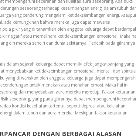
pat mempengaruhi kecerahan dan kualitas aura seseorang. Ada bukti
nderungan seseorang terhadap keseimbangan energi dalam tubuh da
eluarga yang cenderung mengalami ketidakseimbangan energi. Ataupu
l, ada kemungkinan bahwa mereka juga dapat mewarisi
n pola pikir yang di tanamkan oleh anggota keluarga dapat berdampa
 pikir negatif atau memelihara ketidakseimbangan emosional. Maka ha
 diri mereka sendiri dan dunia sekitarnya. Terlebih pada gilirannya
s dalam sejarah keluarga dapat memiliki efek jangka panjang yang
dapat menyebabkan ketidakseimbangan emosional, mental, dan spiritua
aku yang di wariskan oleh anggota keluarga juga dapat mempengaruh
ki kecenderungan untuk menekan atau menahan emosi. Maka hal ini
 seseorang dan menyebabkan aura mereka meredup. Faktor keturunan
isik seseorang, yang pada gilirannya dapat mempengaruhi keceraha
adap kondisi kesehatan tertentu, seperti depresi atau kelelahan
 energi dalam tubuh dan aura mereka. Meskipun faktor keturunan
ERPANCAR DENGAN BERBAGAI ALASAN