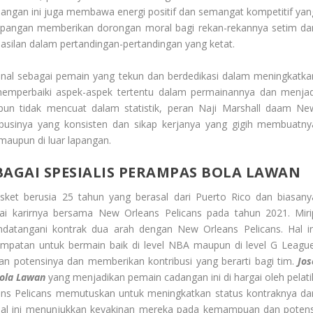
cadangan ini juga membawa energi positif dan semangat kompetitif yan
lapangan memberikan dorongan moral bagi rekan-rekannya setim da
asilan dalam pertandingan-pertandingan yang ketat.
kenal sebagai pemain yang tekun dan berdedikasi dalam meningkatka
memperbaiki aspek-aspek tertentu dalam permainannya dan menjad
ipun tidak mencuat dalam statistik, peran Naji Marshall daam Ne
ribusinya yang konsisten dan sikap kerjanya yang gigih membuatny
 maupun di luar lapangan.
BAGAI SPESIALIS PERAMPAS BOLA LAWAN
sket berusia 25 tahun yang berasal dari Puerto Rico dan biasany
ai karirnya bersama New Orleans Pelicans pada tahun 2021. Miri
datangani kontrak dua arah dengan New Orleans Pelicans. Hal in
patan untuk bermain baik di level NBA maupun di level G League
 potensinya dan memberikan kontribusi yang berarti bagi tim.
Jos
Bola Lawan
yang menjadikan pemain cadangan ini di hargai oleh pelati
ans Pelicans memutuskan untuk meningkatkan status kontraknya dar
Hal ini menunjukkan keyakinan mereka pada kemampuan dan potens