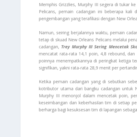
Memphis Grizzlies, Murphy III segera di tukar k
Pelicans, pemain cadangan ini beberapa kal
pengembangan yang terafiliasi dengan New Orlea
Namun, seiring berjalannya waktu, pemain cadan
tetap di skuad New Orleans Pelicans melalui pena
cadangan,
Trey Murphy III Sering Mencetak Sk
mencatat rata-rata 14,1 poin, 4,8 rebound, dan 
poinnya menempatkannya di peringkat ketiga tert
signifikan, yakni rata-rata 28,9 menit per pertandi
Ketika pemain cadangan yang di sebutkan sebel
kotributor utama dari bangku cadangan untuk
Murphy III menonjol dalam mencetak poin, pe
keseimbangan dan keberhasilan tim di setiap pe
berharga bagi kesuksesan tim di lapangan sebag