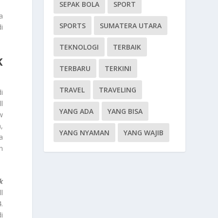
SEPAK BOLA
SPORT
a
SPORTS
SUMATERA UTARA
i
TEKNOLOGI
TERBAIK
K
TERBARU
TERKINI
TRAVEL
TRAVELING
i
l
YANG ADA
YANG BISA
w
,
YANG NYAMAN
YANG WAJIB
a
n
k
l
.
i