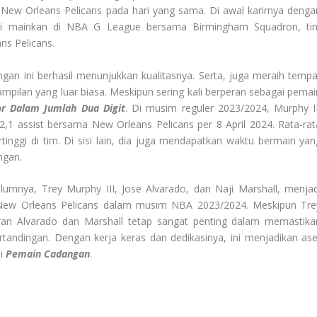
e New Orleans Pelicans pada hari yang sama. Di awal karirnya denga
i di mainkan di NBA G League bersama Birmingham Squadron, ti
ns Pelicans.
gan ini berhasil menunjukkan kualitasnya. Serta, juga meraih tempa
mpilan yang luar biasa. Meskipun sering kali berperan sebagai pemai
or Dalam Jumlah Dua Digit
. Di musim reguler 2023/2024, Murphy II
2,1 assist bersama New Orleans Pelicans per 8 April 2024. Rata-rat
inggi di tim. Di sisi lain, dia juga mendapatkan waktu bermain yan
ngan.
umnya, Trey Murphy III, Jose Alvarado, dan Naji Marshall, menjad
 New Orleans Pelicans dalam musim NBA 2023/2024. Meskipun Tre
ran Alvarado dan Marshall tetap sangat penting dalam memastika
rtandingan. Dengan kerja keras dan dedikasinya, ini menjadikan ase
ai
Pemain Cadangan
.