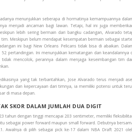
an padanya menunjukkan seberapa di hormatinya kemampuannya dala
ya menjadi ancaman bagi lawan. Tetapi, hal ini juga memberika
skipun lebih sering bermain dari bangku cadangan, Alvarado teta
egi tim. Meskipun belum mendapat kesempatan bermain sebagai starte
adangan ini bagi New Orleans Pelicans tidak bisa di abaikan. Dala
am 52 pertandingan. Ini menunjukkan kematangan dan keandalannya d
in tidak mencolok, perannya dalam menjaga keseimbangan tim da
hkan.
ikasinya yang tak terbantahkan, Jose Alvarado terus menjadi ase
ungan dan kepercayaan dari timnya, ia memiliki potensi untuk teru
sar di masa depan.
TAK SKOR DALAM JUMLAH DUA DIGIT
3 tahun dengan tinggi mencapai 203 sentimeter, memiliki fleksibilita
yaitu sebagai power forward maupun small forward. Debutnya bersam
1. Awalnya di pilih sebagai pick ke-17 dalam NBA Draft 2021 ole