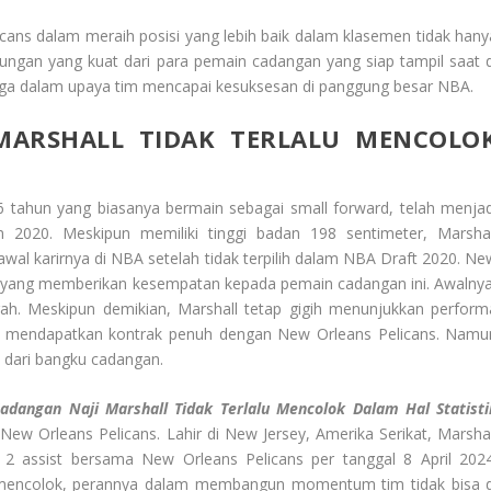
cans dalam meraih posisi yang lebih baik dalam klasemen tidak hany
dukungan yang kuat dari para pemain cadangan yang siap tampil saat d
rga dalam upaya tim mencapai kesuksesan di panggung besar NBA.
MARSHALL TIDAK TERLALU MENCOLO
6 tahun yang biasanya bermain sebagai small forward, telah menjad
n 2020. Meskipun memiliki tinggi badan 198 sentimeter, Marshal
al karirnya di NBA setelah tidak terpilih dalam NBA Draft 2020. Ne
 yang memberikan kesempatan kepada pemain cadangan ini. Awalnya
ah. Meskipun demikian, Marshall tetap gigih menunjukkan perform
 mendapatkan kontrak penuh dengan New Orleans Pelicans. Namu
n dari bangku cadangan.
dangan Naji Marshall Tidak Terlalu Mencolok Dalam Hal Statisti
 New Orleans Pelicans. Lahir di New Jersey, Amerika Serikat, Marshal
 2 assist bersama New Orleans Pelicans per tanggal 8 April 2024
 mencolok, perannya dalam membangun momentum tim tidak bisa d