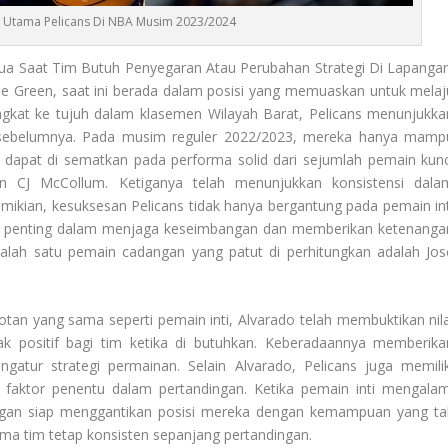
Utama Pelicans Di NBA Musim 2023/2024
ua Saat Tim Butuh Penyegaran Atau Perubahan Strategi Di Lapangan
lie Green, saat ini berada dalam posisi yang memuaskan untuk melaj
gkat ke tujuh dalam klasemen Wilayah Barat, Pelicans menunjukka
m sebelumnya. Pada musim reguler 2022/2023, mereka hanya mamp
ni dapat di sematkan pada performa solid dari sejumlah pemain kunc
an CJ McCollum. Ketiganya telah menunjukkan konsistensi dala
mikian, kesuksesan Pelicans tidak hanya bergantung pada pemain int
an penting dalam menjaga keseimbangan dan memberikan ketenanga
 Salah satu pemain cadangan yang patut di perhitungkan adalah Jos
tan yang sama seperti pemain inti, Alvarado telah membuktikan nila
ositif bagi tim ketika di butuhkan. Keberadaannya memberika
gatur strategi permainan. Selain Alvarado, Pelicans juga memilik
 faktor penentu dalam pertandingan. Ketika pemain inti mengalam
angan siap menggantikan posisi mereka dengan kemampuan yang ta
ma tim tetap konsisten sepanjang pertandingan.