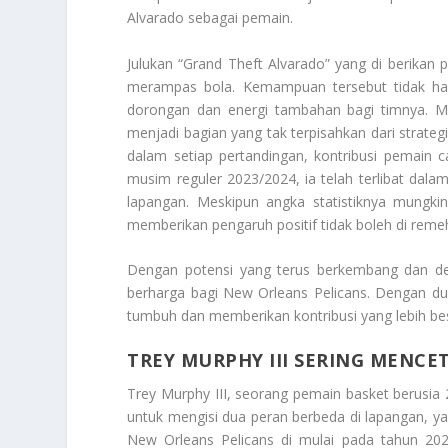
Alvarado sebagai pemain.
Julukan “Grand Theft Alvarado” yang di berik
merampas bola. Kemampuan tersebut tidak han
dorongan dan energi tambahan bagi timnya. Me
menjadi bagian yang tak terpisahkan dari strat
dalam setiap pertandingan, kontribusi pemain c
musim reguler 2023/2024, ia telah terlibat dal
lapangan. Meskipun angka statistiknya mungk
memberikan pengaruh positif tidak boleh di reme
Dengan potensi yang terus berkembang dan ded
berharga bagi New Orleans Pelicans. Dengan duk
tumbuh dan memberikan kontribusi yang lebih be
TREY MURPHY III SERING MENCE
Trey Murphy III, seorang pemain basket berusia 2
untuk mengisi dua peran berbeda di lapangan, 
New Orleans Pelicans di mulai pada tahun 202