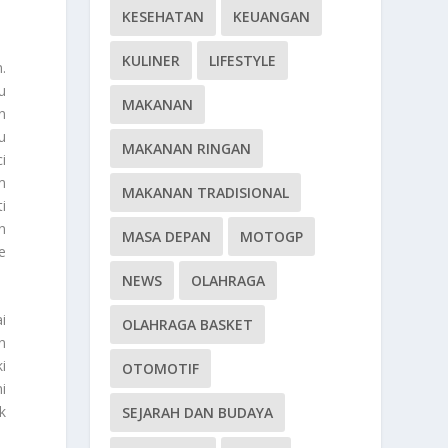
KESEHATAN
KEUANGAN
KULINER
LIFESTYLE
.
u
MAKANAN
n
u
MAKANAN RINGAN
i
m
MAKANAN TRADISIONAL
i
n
MASA DEPAN
MOTOGP
e
NEWS
OLAHRAGA
i
OLAHRAGA BASKET
n
i
OTOMOTIF
i
k
SEJARAH DAN BUDAYA