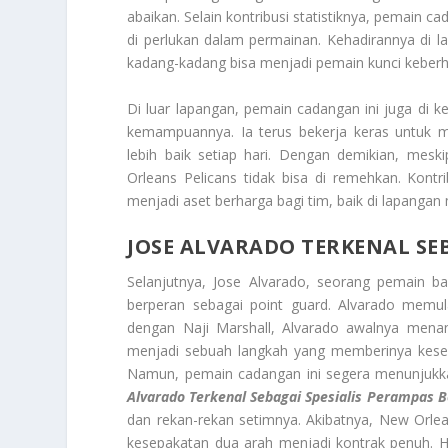
abaikan. Selain kontribusi statistiknya, pemain 
di perlukan dalam permainan. Kehadirannya di 
kadang-kadang bisa menjadi pemain kunci keberh
Di luar lapangan, pemain cadangan ini juga di 
kemampuannya. Ia terus bekerja keras untuk 
lebih baik setiap hari. Dengan demikian, mesk
Orleans Pelicans tidak bisa di remehkan. Kont
menjadi aset berharga bagi tim, baik di lapangan
JOSE ALVARADO TERKENAL SE
Selanjutnya, Jose Alvarado, seorang pemain ba
berperan sebagai point guard. Alvarado memul
dengan Naji Marshall, Alvarado awalnya menan
menjadi sebuah langkah yang memberinya kesem
Namun, pemain cadangan ini segera menunjukkan
Alvarado Terkenal Sebagai Spesialis Perampas 
dan rekan-rekan setimnya. Akibatnya, New Orle
kesepakatan dua arah menjadi kontrak penuh. 