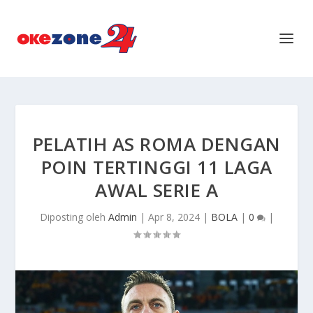
PELATIH AS ROMA DENGAN
POIN TERTINGGI 11 LAGA
AWAL SERIE A
Diposting oleh
Admin
|
Apr 8, 2024
|
BOLA
|
0
|