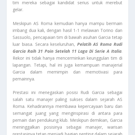
tim mereka sebagai kandidat serius untuk merebut
gelar.
Meskipun AS Roma kemudian hanya mampu bermain
imbang dua kali, dengan hasil 1-1 melawan Torino dan
Sassuolo, pencapaian tim di bawah asuhan Garcia tetap
luar biasa. Secara keseluruhan,
Pelatih AS Roma Rudi
Garcia Raih 31 Poin Setelah 11 Laga Di Serie A Italia
.
Rekor ini tidak hanya mencerminkan keunggulan tim di
lapangan. Tetapi, hal ini juga kemampuan manajerial
Garcia dalam memimpin dan memotivasi para
pemainnya.
Prestasi ini menegaskan posisi Rudi Garcia sebagai
salah satu manajer paling sukses dalam sejarah AS
Roma. Kehadirannya membawa kepercayaan baru dan
semangat juang yang menginspirasi di antara para
pemain dan pendukung klub. Meskipun demikian, Garcia
meninggalkan posisinya sebagai manajer, warisan
prestasinya tetap menjadi bagian penting dalam sejarah