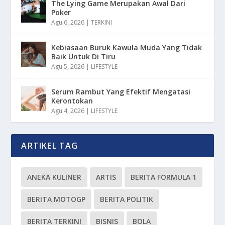
The Lying Game Merupakan Awal Dari
Poker
Agu 6, 2026
|
TERKINI
Kebiasaan Buruk Kawula Muda Yang Tidak
Baik Untuk Di Tiru
Agu 5, 2026
|
LIFESTYLE
Serum Rambut Yang Efektif Mengatasi
Kerontokan
Agu 4, 2026
|
LIFESTYLE
ARTIKEL TAG
ANEKA KULINER
ARTIS
BERITA FORMULA 1
BERITA MOTOGP
BERITA POLITIK
BERITA TERKINI
BISNIS
BOLA