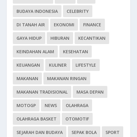
BUDAYA INDONESIA
CELEBRITY
DI TANAH AIR
EKONOMI
FINANCE
GAYA HIDUP
HIBURAN
KECANTIKAN
KEINDAHAN ALAM
KESEHATAN
KEUANGAN
KULINER
LIFESTYLE
MAKANAN
MAKANAN RINGAN
MAKANAN TRADISIONAL
MASA DEPAN
MOTOGP
NEWS
OLAHRAGA
OLAHRAGA BASKET
OTOMOTIF
SEJARAH DAN BUDAYA
SEPAK BOLA
SPORT