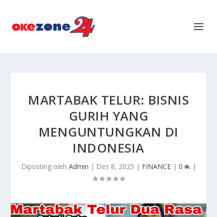
MARTABAK TELUR: BISNIS
GURIH YANG
MENGUNTUNGKAN DI
INDONESIA
Diposting oleh
Admin
|
Des 8, 2025
|
FINANCE
|
0
|