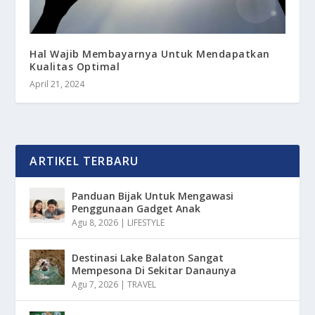
Hal Wajib Membayarnya Untuk Mendapatkan
Kualitas Optimal
April 21, 2024
ARTIKEL TERBARU
Panduan Bijak Untuk Mengawasi
Penggunaan Gadget Anak
Agu 8, 2026
|
LIFESTYLE
Destinasi Lake Balaton Sangat
Mempesona Di Sekitar Danaunya
Agu 7, 2026
|
TRAVEL