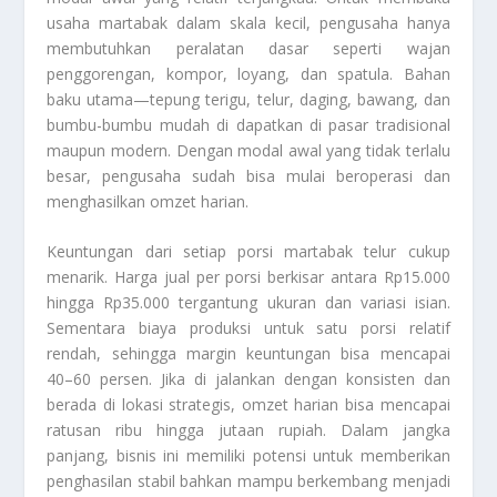
usaha martabak dalam skala kecil, pengusaha hanya
membutuhkan peralatan dasar seperti wajan
penggorengan, kompor, loyang, dan spatula. Bahan
baku utama—tepung terigu, telur, daging, bawang, dan
bumbu-bumbu mudah di dapatkan di pasar tradisional
maupun modern. Dengan modal awal yang tidak terlalu
besar, pengusaha sudah bisa mulai beroperasi dan
menghasilkan omzet harian.
Keuntungan dari setiap porsi martabak telur cukup
menarik. Harga jual per porsi berkisar antara Rp15.000
hingga Rp35.000 tergantung ukuran dan variasi isian.
Sementara biaya produksi untuk satu porsi relatif
rendah, sehingga margin keuntungan bisa mencapai
40–60 persen. Jika di jalankan dengan konsisten dan
berada di lokasi strategis, omzet harian bisa mencapai
ratusan ribu hingga jutaan rupiah. Dalam jangka
panjang, bisnis ini memiliki potensi untuk memberikan
penghasilan stabil bahkan mampu berkembang menjadi