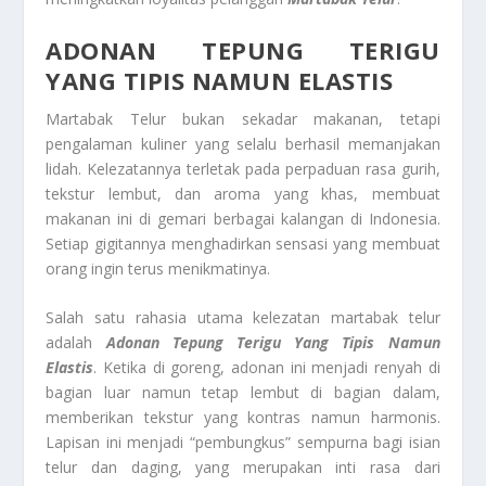
ADONAN TEPUNG TERIGU
YANG TIPIS NAMUN ELASTIS
Martabak Telur bukan sekadar makanan, tetapi
pengalaman kuliner yang selalu berhasil memanjakan
lidah. Kelezatannya terletak pada perpaduan rasa gurih,
tekstur lembut, dan aroma yang khas, membuat
makanan ini di gemari berbagai kalangan di Indonesia.
Setiap gigitannya menghadirkan sensasi yang membuat
orang ingin terus menikmatinya.
Salah satu rahasia utama kelezatan martabak telur
adalah
Adonan Tepung Terigu Yang Tipis Namun
Elastis
. Ketika di goreng, adonan ini menjadi renyah di
bagian luar namun tetap lembut di bagian dalam,
memberikan tekstur yang kontras namun harmonis.
Lapisan ini menjadi “pembungkus” sempurna bagi isian
telur dan daging, yang merupakan inti rasa dari