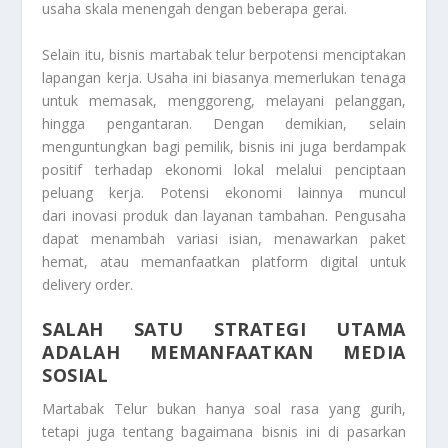
usaha skala menengah dengan beberapa gerai.
Selain itu, bisnis martabak telur berpotensi menciptakan
lapangan kerja. Usaha ini biasanya memerlukan tenaga
untuk memasak, menggoreng, melayani pelanggan,
hingga pengantaran. Dengan demikian, selain
menguntungkan bagi pemilik, bisnis ini juga berdampak
positif terhadap ekonomi lokal melalui penciptaan
peluang kerja. Potensi ekonomi lainnya muncul
dari inovasi produk dan layanan tambahan. Pengusaha
dapat menambah variasi isian, menawarkan paket
hemat, atau memanfaatkan platform digital untuk
delivery order.
SALAH SATU STRATEGI UTAMA
ADALAH MEMANFAATKAN MEDIA
SOSIAL
Martabak Telur bukan hanya soal rasa yang gurih,
tetapi juga tentang bagaimana bisnis ini di pasarkan