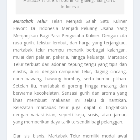
Martabak Telur: Bisnis Gurih Yang Menguntungkan Di
Indonesia
Martabak Telur
Telah Menjadi Salah Satu Kuliner
Favorit Di Indonesia Menjadi Peluang Usaha Yang
Menjanjikan Bagi Para Pengusaha Kuliner. Dengan cita
rasa gurih, tekstur lembut, dan harga yang terjangkau,
martabak telur mampu menarik berbagai kalangan,
mulai dari pelajar, pekerja, hingga keluarga. Martabak
Telur terbuat dari adonan tepung terigu yang tipis dan
elastis, di isi dengan campuran telur, daging cincang,
daun bawang, bawang bombay, serta bumbu pilihan.
Setelah itu, martabak di goreng hingga matang dan
berwarna kecokelatan. Sensasi gurih dan aroma yang
khas membuat makanan ini selalu di nantikan.
Kelezatan martabak telur juga dapat di tingkatkan
dengan variasi isian, seperti keju, sosis, atau jamur,
yang memberikan daya tarik tersendiri bagi pelanggan.
Dari sisi bisnis, Martabak Telur memiliki modal awal