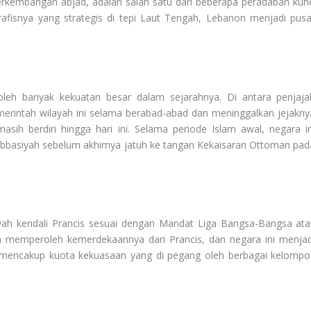
erkembangan abjad, adalah salah satu dari beberapa peradaban kun
grafisnya yang strategis di tepi Laut Tengah, Lebanon menjadi pusa
oleh banyak kekuatan besar dalam sejarahnya. Di antara penjaja
erintah wilayah ini selama berabad-abad dan meninggalkan jejakny
h berdiri hingga hari ini. Selama periode Islam awal, negara in
Abbasiyah sebelum akhirnya jatuh ke tangan Kekaisaran Ottoman pad
awah kendali Prancis sesuai dengan Mandat Liga Bangsa-Bangsa ata
 memperoleh kemerdekaannya dari Prancis, dan negara ini menjad
ng mencakup kuota kekuasaan yang di pegang oleh berbagai kelompo