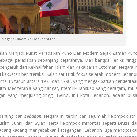
 Negara Dinamika Dan Identitas
Telah Menjadi Pusat Peradaban Kuno Dan Modern Sejak Zaman Kuno
erbagai peradaban sepanjang sejarahnya. Dari bangsa Feniks hingg
ngaruh dari Kekhalifahan Islam dan Kekaisaran Ottoman. Negara in
kekuatan berinteraksi. Salah satu titik fokus sejarah modern Lebano
ma 15 tahun antara 1975 dan 1990, yang mengakibatkan penderitaa
im Mediterania yang hangat, memiliki lanskap yang beragam, mula
gan yang menjulang tinggi. Beirut, ibu kota Lebanon, adalah pusa
penting dari
Lebanon
. Negara ini terdiri dari sejumlah kelompok etni
slim Sunni, dan Syiah, serta kelompok minoritas seperti Druze da
 kadang-kadang menyebabkan ketegangan, Lebanon juga menciptaka