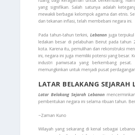
ruang bagi keragaman untuk berkembang. Namu
yang signifikan. Salah satunya adalah ketegan
mewakili berbagai kelompok agama dan etnis. Sel
dan tekanan inflasi, telah membebani negara ini.
Pada tahun-tahun terkini,
Lebanon
juga terpuku
ledakan besar di pelabuhan Beirut pada tahu
kota. Karena itu, pemulihan dan rekonstruksi men
ini, negara ini juga memiliki potensi yang besa
industri pariwisata yang berkembang pesat.
memungkinkan untuk menjadi pusat perdagangan d
LATAR BELAKANG SEJARAH
Latar Belakang Sejarah Lebanon
mencerminkan
pembentukan negara ini selama ribuan tahun. Ber
~Zaman Kuno
Wilayah yang sekarang di kenal sebagai Lebano