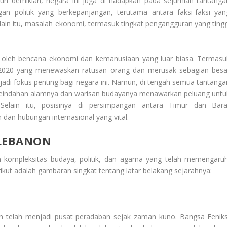
n demikian, negara ini juga di hadapkan pada sejumlah tantanga
gan politik yang berkepanjangan, terutama antara faksi-faksi yan
ain itu, masalah ekonomi, termasuk tingkat pengangguran yang tingg
l oleh bencana ekonomi dan kemanusiaan yang luar biasa. Termasu
n 2020 yang menewaskan ratusan orang dan merusak sebagian besa
jadi fokus penting bagi negara ini. Namun, di tengah semua tantanga
r. Keindahan alamnya dan warisan budayanya menawarkan peluang untu
 Selain itu, posisinya di persimpangan antara Timur dan Bara
an hubungan internasional yang vital.
 LEBANON
 kompleksitas budaya, politik, dan agama yang telah memengaruh
ikut adalah gambaran singkat tentang latar belakang sejarahnya:
n telah menjadi pusat peradaban sejak zaman kuno. Bangsa Feniks