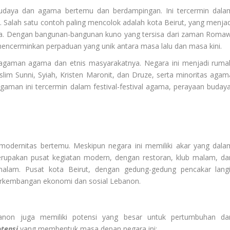
udaya dan agama bertemu dan berdampingan. Ini tercermin dala
i. Salah satu contoh paling mencolok adalah kota Beirut, yang menjad
nya. Dengan bangunan-bangunan kuno yang tersisa dari zaman Romaw
mencerminkan perpaduan yang unik antara masa lalu dan masa kini.
agaman agama dan etnis masyarakatnya. Negara ini menjadi ruma
im Sunni, Syiah, Kristen Maronit, dan Druze, serta minoritas agam
gaman ini tercermin dalam festival-festival agama, perayaan budaya
modernitas bertemu. Meskipun negara ini memiliki akar yang dala
erupakan pusat kegiatan modern, dengan restoran, klub malam, da
malam. Pusat kota Beirut, dengan gedung-gedung pencakar langi
erkembangan ekonomi dan sosial Lebanon.
banon juga memiliki potensi yang besar untuk pertumbuhan da
tensi
yang membentuk masa depan negara ini: