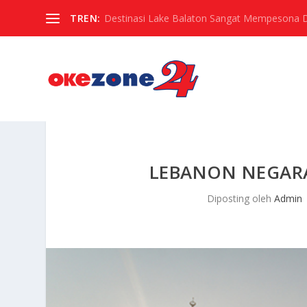
TREN:
Destinasi Lake Balaton Sangat Mempesona Di 
LEBANON NEGARA
Diposting oleh
Admin