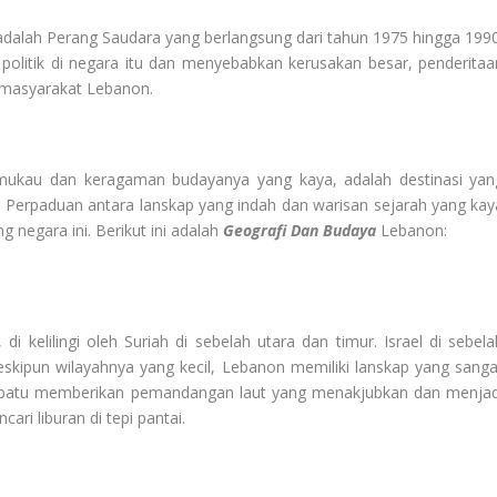
 adalah Perang Saudara yang berlangsung dari tahun 1975 hingga 1990
 politik di negara itu dan menyebabkan kerusakan besar, penderitaa
masyarakat Lebanon.
ukau dan keragaman budayanya yang kaya, adalah destinasi yan
. Perpaduan antara lanskap yang indah dan warisan sejarah yang kay
egara ini. Berikut ini adalah
Geografi Dan Budaya
Lebanon:
i kelilingi oleh Suriah di sebelah utara dan timur. Israel di sebela
eskipun wilayahnya yang kecil, Lebanon memiliki lanskap yang sanga
erbatu memberikan pemandangan laut yang menakjubkan dan menjad
ri liburan di tepi pantai.