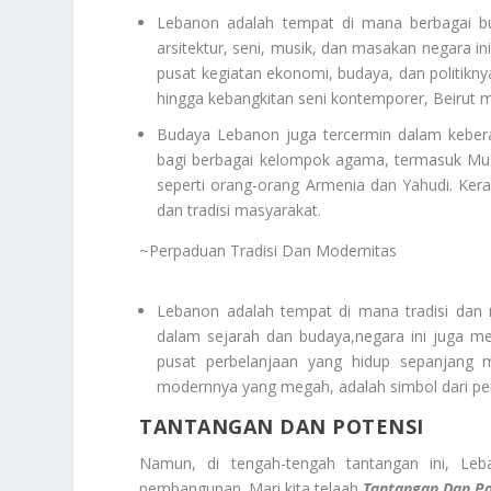
Lebanon adalah tempat di mana berbagai b
arsitektur, seni, musik, dan masakan negara in
pusat kegiatan ekonomi, budaya, dan politik
hingga kebangkitan seni kontemporer, Beirut 
Budaya Lebanon juga tercermin dalam keber
bagi berbagai kelompok agama, termasuk Musl
seperti orang-orang Armenia dan Yahudi. Kera
dan tradisi masyarakat.
~Perpaduan Tradisi Dan Modernitas
Lebanon adalah tempat di mana tradisi dan 
dalam sejarah dan budaya,negara ini juga m
pusat perbelanjaan yang hidup sepanjang 
modernnya yang megah, adalah simbol dari p
TANTANGAN DAN POTENSI
Namun, di tengah-tengah tantangan ini, Le
pembangunan. Mari kita telaah
Tantangan Dan Po