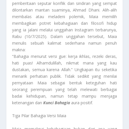
pemberitaan seputar konflik dan sindiran yang sempat
dilontarkan mantan suaminya, Ahmad Dhani. Alih-alih
membalas atau meladeni polemik, Maia memilih
membagikan potret kebahagiaan dan filosofi hidup
yang ia jalani melalui unggahan Instagram terbarunya,
Rabu (10/7/2025). Dalam unggahan tersebut, Maia
menulis sebuah kalimat sederhana namun penuh
makna:
“Bahagia menurut versi gue: kerja ikhlas, rezeki deras,
hati puas! Alhamdulillah, nikmat mana yang kau
dustakan, semua karena Allah.” Ungkapan itu seketika
menarik perhatian publik. Tidak sedikit yang menilai
pernyataan Maia sebagai bentuk keteguhan hati
seorang perempuan yang telah melewati berbagai
badai kehidupan, namun tetap mampu menjaga
ketenangan dan
Kunci Bahagia
aura positif.
Tiga Pilar Bahagia Versi Maia
Maia memaknai kebahagiaan bukan dari apa yang