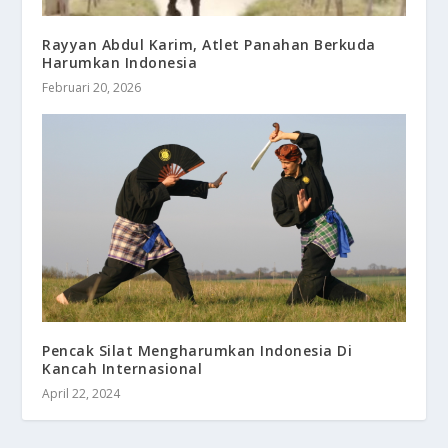
Rayyan Abdul Karim, Atlet Panahan Berkuda
Harumkan Indonesia
Februari 20, 2026
Pencak Silat Mengharumkan Indonesia Di
Kancah Internasional
April 22, 2024