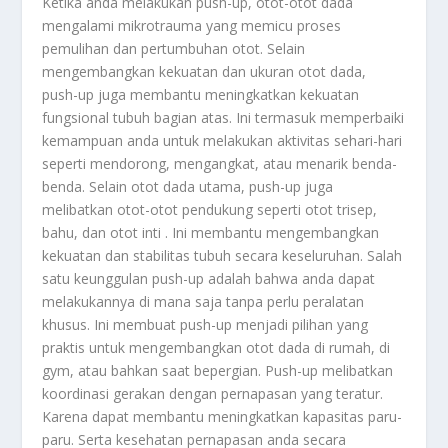
Ketika anda melakukan push-up, otot-otot dada
mengalami mikrotrauma yang memicu proses
pemulihan dan pertumbuhan otot. Selain
mengembangkan kekuatan dan ukuran otot dada,
push-up juga membantu meningkatkan kekuatan
fungsional tubuh bagian atas. Ini termasuk memperbaiki
kemampuan anda untuk melakukan aktivitas sehari-hari
seperti mendorong, mengangkat, atau menarik benda-
benda. Selain otot dada utama, push-up juga
melibatkan otot-otot pendukung seperti otot trisep,
bahu, dan otot inti . Ini membantu mengembangkan
kekuatan dan stabilitas tubuh secara keseluruhan. Salah
satu keunggulan push-up adalah bahwa anda dapat
melakukannya di mana saja tanpa perlu peralatan
khusus. Ini membuat push-up menjadi pilihan yang
praktis untuk mengembangkan otot dada di rumah, di
gym, atau bahkan saat bepergian. Push-up melibatkan
koordinasi gerakan dengan pernapasan yang teratur.
Karena dapat membantu meningkatkan kapasitas paru-
paru. Serta kesehatan pernapasan anda secara