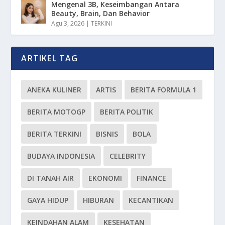
Mengenal 3B, Keseimbangan Antara
Beauty, Brain, Dan Behavior
Agu 3, 2026
|
TERKINI
ARTIKEL TAG
ANEKA KULINER
ARTIS
BERITA FORMULA 1
BERITA MOTOGP
BERITA POLITIK
BERITA TERKINI
BISNIS
BOLA
BUDAYA INDONESIA
CELEBRITY
DI TANAH AIR
EKONOMI
FINANCE
GAYA HIDUP
HIBURAN
KECANTIKAN
KEINDAHAN ALAM
KESEHATAN