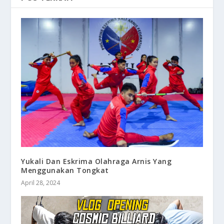
Yukali Dan Eskrima Olahraga Arnis Yang
Menggunakan Tongkat
April 28, 2024