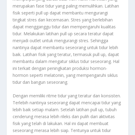
merupakan fase tidur yang paling memulihkan. Latihan
fisik seperti pull up dapat membantu mengurangi
tingkat stres dan kecemasan. Stres yang berlebihan
dapat mengganggu tidur dan mempengaruhi kualitas
tidur. Melakukan latihan pull up secara teratur dapat
menjadi outlet untuk mengurangi stres. Sehingga
nantinya dapat membantu seseorang untuk tidur lebih
baik. Latihan fisik yang teratur, termasuk pull up, dapat
membantu dalam mengatur siklus tidur seseorang. Hal
ini terkait dengan peningkatan produksi hormon-
hormon seperti melatonin, yang mempengaruhi siklus
tidur dan bangun seseorang.
Dengan memiliki ritme tidur yang teratur dan konsisten.
Terlebih nantinya seseorang dapat mencapai tidur yang
lebih baik setiap malam. Setelah latihan pull up, tubuh
cenderung merasa lebih rileks dan pulih dari aktivitas
fisik yang telah di lakukan. Hal ini dapat membuat
seseorang merasa lebih siap. Tentunya untuk tidur