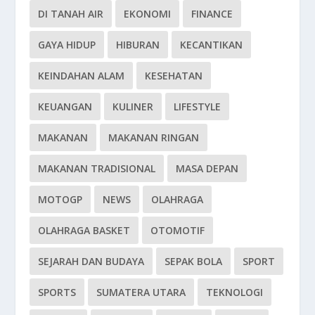
DI TANAH AIR
EKONOMI
FINANCE
GAYA HIDUP
HIBURAN
KECANTIKAN
KEINDAHAN ALAM
KESEHATAN
KEUANGAN
KULINER
LIFESTYLE
MAKANAN
MAKANAN RINGAN
MAKANAN TRADISIONAL
MASA DEPAN
MOTOGP
NEWS
OLAHRAGA
OLAHRAGA BASKET
OTOMOTIF
SEJARAH DAN BUDAYA
SEPAK BOLA
SPORT
SPORTS
SUMATERA UTARA
TEKNOLOGI