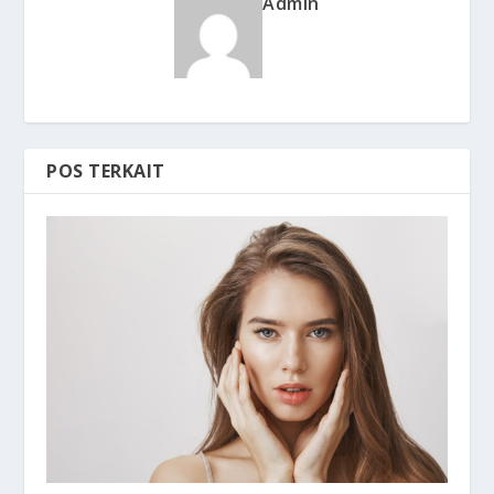
Admin
POS TERKAIT