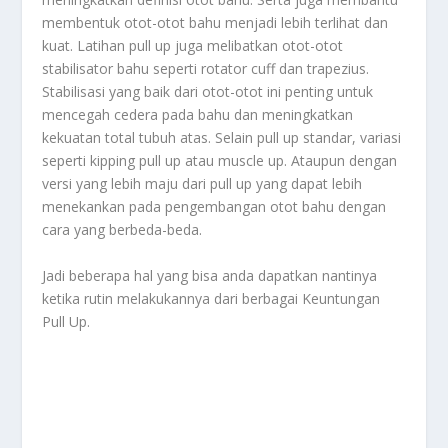
membentuk otot-otot bahu menjadi lebih terlihat dan
kuat. Latihan pull up juga melibatkan otot-otot
stabilisator bahu seperti rotator cuff dan trapezius.
Stabilisasi yang baik dari otot-otot ini penting untuk
mencegah cedera pada bahu dan meningkatkan
kekuatan total tubuh atas. Selain pull up standar, variasi
seperti kipping pull up atau muscle up. Ataupun dengan
versi yang lebih maju dari pull up yang dapat lebih
menekankan pada pengembangan otot bahu dengan
cara yang berbeda-beda.
Jadi beberapa hal yang bisa anda dapatkan nantinya
ketika rutin melakukannya dari berbagai
Keuntungan
Pull Up
.