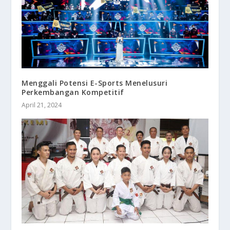
Menggali Potensi E-Sports Menelusuri
Perkembangan Kompetitif
April 21, 2024