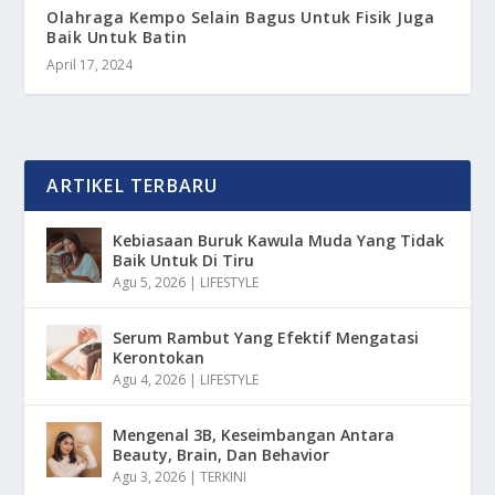
Olahraga Kempo Selain Bagus Untuk Fisik Juga
Baik Untuk Batin
April 17, 2024
ARTIKEL TERBARU
Kebiasaan Buruk Kawula Muda Yang Tidak
Baik Untuk Di Tiru
Agu 5, 2026
|
LIFESTYLE
Serum Rambut Yang Efektif Mengatasi
Kerontokan
Agu 4, 2026
|
LIFESTYLE
Mengenal 3B, Keseimbangan Antara
Beauty, Brain, Dan Behavior
Agu 3, 2026
|
TERKINI