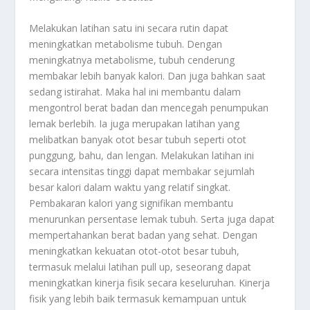
Melakukan latihan satu ini secara rutin dapat
meningkatkan metabolisme tubuh. Dengan
meningkatnya metabolisme, tubuh cenderung
membakar lebih banyak kalori. Dan juga bahkan saat
sedang istirahat. Maka hal ini membantu dalam
mengontrol berat badan dan mencegah penumpukan
lemak berlebih. Ia juga merupakan latihan yang
melibatkan banyak otot besar tubuh seperti otot
punggung, bahu, dan lengan. Melakukan latihan ini
secara intensitas tinggi dapat membakar sejumlah
besar kalori dalam waktu yang relatif singkat.
Pembakaran kalori yang signifikan membantu
menurunkan persentase lemak tubuh. Serta juga dapat
mempertahankan berat badan yang sehat. Dengan
meningkatkan kekuatan otot-otot besar tubuh,
termasuk melalui latihan pull up, seseorang dapat
meningkatkan kinerja fisik secara keseluruhan. Kinerja
fisik yang lebih baik termasuk kemampuan untuk