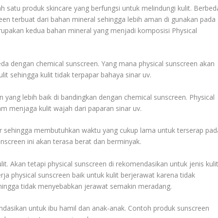
 satu produk skincare yang berfungsi untuk melindungi kulit. Berbed
reen terbuat dari bahan mineral sehingga lebih aman di gunakan pada
erupakan kedua bahan mineral yang menjadi komposisi Physical
beda dengan chemical sunscreen. Yang mana physical sunscreen akan
t sehingga kulit tidak terpapar bahaya sinar uv.
n yang lebih baik di bandingkan dengan chemical sunscreen. Physical
am menjaga kulit wajah dari paparan sinar uv.
cair sehingga membutuhkan waktu yang cukup lama untuk terserap pad
sunscreen ini akan terasa berat dan berminyak.
ulit. Akan tetapi physical sunscreen di rekomendasikan untuk jenis kuli
a physical sunscreen baik untuk kulit berjerawat karena tidak
hingga tidak menyebabkan jerawat semakin meradang.
omendasikan untuk ibu hamil dan anak-anak. Contoh produk sunscreen