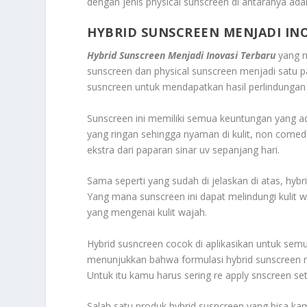
dengan jenis physical sunscreen di antaranya ada
HYBRID SUNSCREEN MENJADI IN
Hybrid Sunscreen Menjadi Inovasi Terbaru
yang m
sunscreen dan physical sunscreen menjadi satu p
susncreen untuk mendapatkan hasil perlindungan 
Sunscreen ini memiliki semua keuntungan yang ada
yang ringan sehingga nyaman di kulit, non comed
ekstra dari paparan sinar uv sepanjang hari.
Sama seperti yang sudah di jelaskan di atas, hybr
Yang mana sunscreen ini dapat melindungi kulit 
yang mengenai kulit wajah.
Hybrid susncreen cocok di aplikasikan untuk semua
menunjukkan bahwa formulasi hybrid sunscreen me
Untuk itu kamu harus sering re apply snscreen seti
Salah satu produk hybrid susncreen yang bisa kam