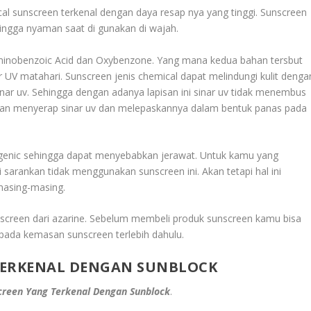
l sunscreen terkenal dengan daya resap nya yang tinggi. Sunscreen
hingga nyaman saat di gunakan di wajah.
minobenzoic Acid dan Oxybenzone. Yang mana kedua bahan tersbut
ar UV matahari. Sunscreen jenis chemical dapat melindungi kulit denga
ar uv. Sehingga dengan adanya lapisan ini sinar uv tidak menembus
 akan menyerap sinar uv dan melepaskannya dalam bentuk panas pada
ogenic sehingga dapat menyebabkan jerawat. Untuk kamu yang
i sarankan tidak menggunakan sunscreen ini. Akan tetapi hal ini
 masing-masing.
nscreen dari azarine. Sebelum membeli produk sunscreen kamu bisa
pada kemasan sunscreen terlebih dahulu.
TERKENAL DENGAN SUNBLOCK
creen Yang Terkenal Dengan Sunblock
.