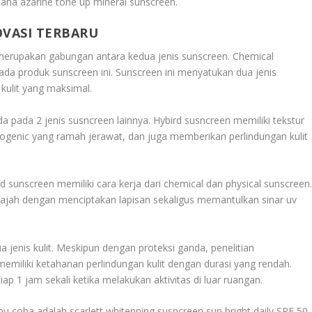
laha azarine tone up mineral sunscreen.
OVASI TERBARU
erupakan gabungan antara kedua jenis sunscreen. Chemical
ada produk sunscreen ini. Sunscreen ini menyatukan dua jenis
kulit yang maksimal.
 pada 2 jenis susncreen lainnya. Hybird susncreen memiliki tekstur
ogenic yang ramah jerawat, dan juga memberikan perlindungan kulit
id sunscreen memiliki cara kerja dari chemical dan physical sunscreen
wajah dengan menciptakan lapisan sekaligus memantulkan sinar uv
 jenis kulit. Meskipun dengan proteksi ganda, penelitian
miliki ketahanan perlindungan kulit dengan durasi yang rendah.
ap 1 jam sekali ketika melakukan aktivitas di luar ruangan.
u coba adalah scarlett whitenning susncreen sun bright daily SPF 50