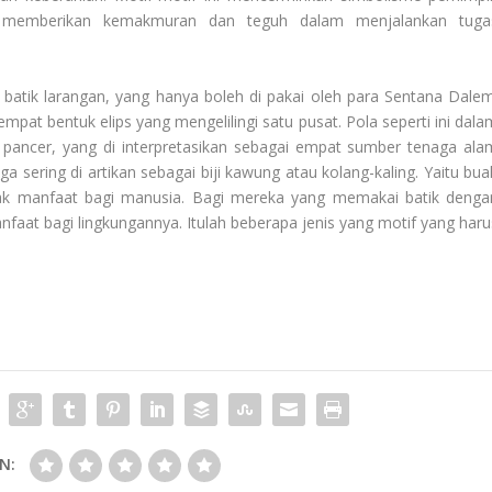
u memberikan kemakmuran dan teguh dalam menjalankan tuga
batik larangan, yang hanya boleh di pakai oleh para Sentana Dalem
mpat bentuk elips yang mengelilingi satu pusat. Pola seperti ini dala
a pancer, yang di interpretasikan sebagai empat sumber tenaga ala
 sering di artikan sebagai biji kawung atau kolang-kaling. Yaitu bua
yak manfaat bagi manusia. Bagi mereka yang memakai batik denga
aat bagi lingkungannya. Itulah beberapa jenis yang motif yang haru
N: