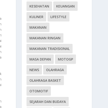
KESEHATAN
KEUANGAN
KULINER
LIFESTYLE
a
n
MAKANAN
n
i
MAKANAN RINGAN
i
ai
MAKANAN TRADISIONAL
n
a
MASA DEPAN
MOTOGP
NEWS
OLAHRAGA
k
n
OLAHRAGA BASKET
i
OTOMOTIF
n
SEJARAH DAN BUDAYA
a