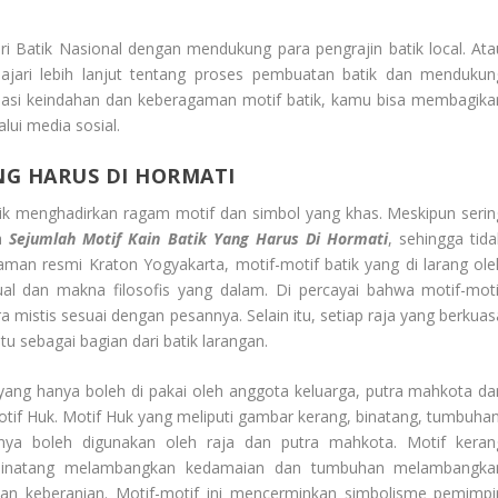
ri Batik Nasional dengan mendukung para pengrajin batik local. Ata
ajari lebih lanjut tentang proses pembuatan batik dan mendukun
presiasi keindahan dan keberagaman motif batik, kamu bisa membagika
lui media sosial.
NG HARUS DI HORMATI
tik menghadirkan ragam motif dan simbol yang khas. Meskipun serin
da
Sejumlah Motif Kain Batik Yang Harus Di Hormati
, sehingga tida
man resmi Kraton Yogyakarta, motif-motif batik yang di larang ole
tual dan makna filosofis yang dalam. Di percayai bahwa motif-moti
mistis sesuai dengan pesannya. Selain itu, setiap raja yang berkuas
u sebagai bagian dari batik larangan.
 yang hanya boleh di pakai oleh anggota keluarga, putra mahkota da
otif Huk. Motif Huk yang meliputi gambar kerang, binatang, tumbuhan
nya boleh digunakan oleh raja dan putra mahkota. Motif keran
binatang melambangkan kedamaian dan tumbuhan melambangka
 keberanian. Motif-motif ini mencerminkan simbolisme pemimpi