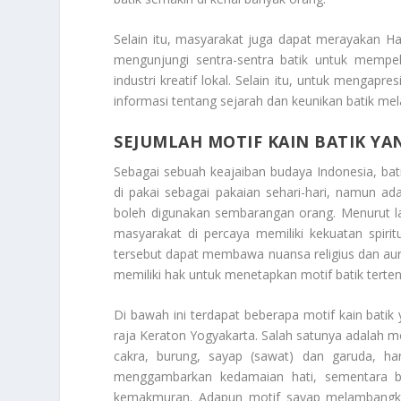
Selain itu, masyarakat juga dapat merayakan Ha
mengunjungi sentra-sentra batik untuk mempel
industri kreatif lokal. Selain itu, untuk menga
informasi tentang sejarah dan keunikan batik mela
SEJUMLAH MOTIF KAIN BATIK YA
Sebagai sebuah keajaiban budaya Indonesia, ba
di pakai sebagai pakaian sehari-hari, namun a
boleh digunakan sembarangan orang. Menurut la
masyarakat di percaya memiliki kekuatan spiri
tersebut dapat membawa nuansa religius dan aura 
memiliki hak untuk menetapkan motif batik tertent
Di bawah ini terdapat beberapa motif kain batik
raja Keraton Yogyakarta. Salah satunya adalah m
cakra, burung, sayap (sawat) dan garuda, ha
menggambarkan kedamaian hati, sementara 
kemakmuran. Adapun motif sayap melambangkan