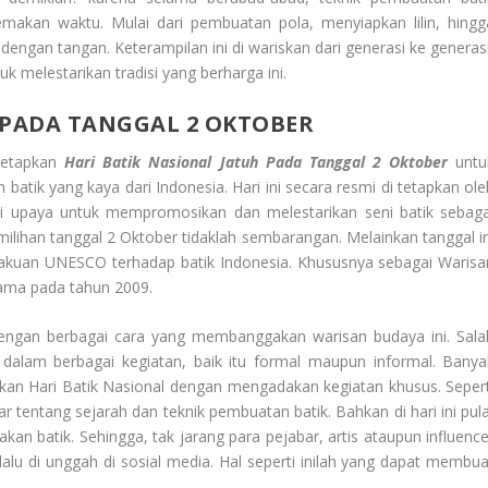
akan waktu. Mulai dari pembuatan pola, menyiapkan lilin, hingg
ngan tangan. Keterampilan ini di wariskan dari generasi ke generasi
k melestarikan tradisi yang berharga ini.
 PADA TANGGAL 2 OKTOBER
netapkan
Hari Batik Nasional Jatuh Pada Tanggal 2 Oktober
untu
 batik yang kaya dari Indonesia. Hari ini secara resmi di tetapkan ole
i upaya untuk mempromosikan dan melestarikan seni batik sebaga
emilihan tanggal 2 Oktober tidaklah sembarangan. Melainkan tanggal in
akuan UNESCO terhadap batik Indonesia. Khususnya sebagai Warisa
ama pada tahun 2009.
dengan berbagai cara yang membanggakan warisan budaya ini. Sala
dalam berbagai kegiatan, baik itu formal maupun informal. Banya
yakan Hari Batik Nasional dengan mengadakan kegiatan khusus. Sepert
tentang sejarah dan teknik pembuatan batik. Bahkan di hari ini pula
n batik. Sehingga, tak jarang para pejabar, artis ataupun influence
u di unggah di sosial media. Hal seperti inilah yang dapat membua