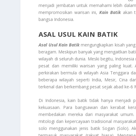
menjadi jembatan untuk memahami lebih dalam
mempromosikan warisan ini,
Kain Batik
akan te
bangsa Indonesia.
ASAL USUL KAIN BATIK
Asal Usul Kain Batik
mengungkapkan kisah yang 
beragam. Meskipun banyak yang mengaitkan batik
wilayah di seluruh dunia. Meski begitu, Indones
pesat dan memiliki warisan yang paling kuat. A
perkirakan bermula di wilayah Asia Tenggara da
beberapa wilayah seperti India, Mesir, Cina 
terkenal dan berkembang pesat sejak abad ke-6 
Di Indonesia, kain batik tidak hanya menjadi p
kekuasaan. Para bangsawan dan kerabat kera
membedakan mereka dari masyarakat umum. Selai
mitologi dan kepercayaan tradisional masyarakat
solo menggunakan jenis batik Sogan (Solo). Aka
termasuk masyarakat (rakyat biasa). Mengapa