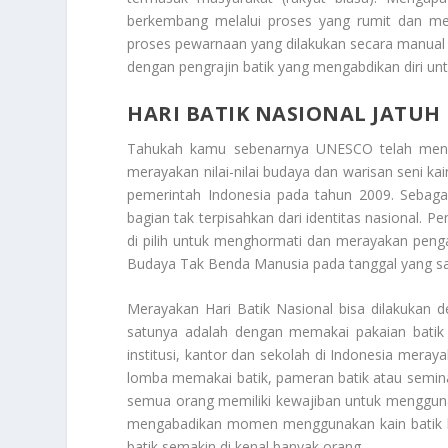
berkembang melalui proses yang rumit dan mem
proses pewarnaan yang dilakukan secara manual de
dengan pengrajin batik yang mengabdikan diri untu
HARI BATIK NASIONAL JATUH
Tahukah kamu sebenarnya UNESCO telah me
merayakan nilai-nilai budaya dan warisan seni kain
pemerintah Indonesia pada tahun 2009. Sebaga
bagian tak terpisahkan dari identitas nasional. P
di pilih untuk menghormati dan merayakan peng
Budaya Tak Benda Manusia pada tanggal yang s
Merayakan Hari Batik Nasional bisa dilakukan 
satunya adalah dengan memakai pakaian batik 
institusi, kantor dan sekolah di Indonesia mera
lomba memakai batik, pameran batik atau seminar 
semua orang memiliki kewajiban untuk menggunaka
mengabadikan momen menggunakan kain batik lal
batik semakin di kenal banyak orang.