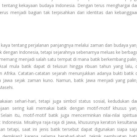
 tentang kekayaan budaya Indonesia. Dengan terus menghargai da
rus menjadi bagian tak terpisahkan dari identitas dan kebanggaa
kaya tentang perjalanan panjangnya melalui zaman dan budaya yan
 dengan Indonesia, tetapi sejarahnya sebenarnya meluas ke berbaga
ia memang menjadi salah satu tempat di mana batik berkembang palin
sal mula batik dapat di telusuri hingga ribuan tahun yang lalu, d
n Afrika. Catatan-catatan sejarah menunjukkan adanya bukti batik d
dan Jawa sejak zaman kuno. Namun, batik Jawa menjadi yang palin
Masehi.
akaian sehari-hari, tetapi juga simbol status sosial, kedudukan da
jaan sering kali memakai batik dengan motif-motif khusus yan
n itu, motif-motif batik juga mencerminkan nilai-nilai spiritual
 Indonesia. Misalnya raja-raja di Jawa, khususnya keraton kesultana
n tetapi, saat ini jenis batik tersebut dapat digunakan siapa saja
 demikian? karena selama berabad-abad, teknik pembuatan bati