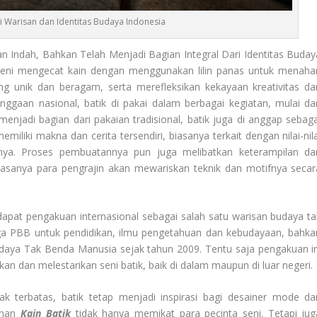
i Warisan dan Identitas Budaya Indonesia
Indah, Bahkan Telah Menjadi Bagian Integral Dari Identitas Buday
seni mengecat kain dengan menggunakan lilin panas untuk menaha
ng unik dan beragam, serta merefleksikan kekayaan kreativitas da
ggaan nasional, batik di pakai dalam berbagai kegiatan, mulai dar
 menjadi bagian dari pakaian tradisional, batik juga di anggap sebaga
memiliki makna dan cerita tersendiri, biasanya terkait dengan nilai-nil
rnya. Proses pembuatannya pun juga melibatkan keterampilan da
i. Biasanya para pengrajin akan mewariskan teknik dan motifnya secar
dapat pengakuan internasional sebagai salah satu warisan budaya ta
ga PBB untuk pendidikan, ilmu pengetahuan dan kebudayaan, bahka
daya Tak Benda Manusia sejak tahun 2009. Tentu saja pengakuan in
dan melestarikan seni batik, baik di dalam maupun di luar negeri.
 terbatas, batik tetap menjadi inspirasi bagi desainer mode da
unan
Kain Batik
tidak hanya memikat para pecinta seni. Tetapi jug