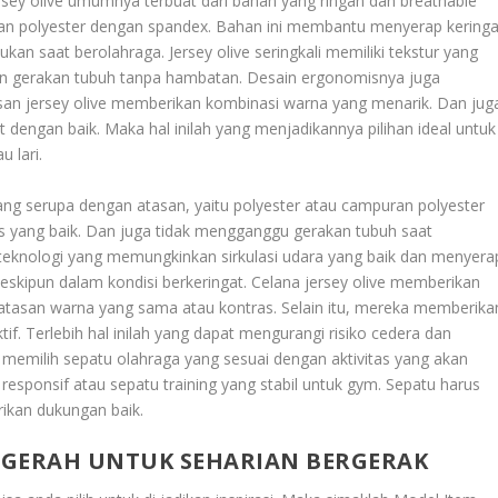
rsey olive umumnya terbuat dari bahan yang ringan dan breathable
an polyester dengan spandex. Bahan ini membantu menyerap keringa
kan saat berolahraga. Jersey olive seringkali memiliki tekstur yang
an gerakan tubuh tanpa hambatan. Desain ergonomisnya juga
an jersey olive memberikan kombinasi warna yang menarik. Dan jug
 dengan baik. Maka hal inilah yang menjadikannya pilihan ideal untuk
u lari.
yang serupa dengan atasan, yaitu polyester atau campuran polyester
as yang baik. Dan juga tidak mengganggu gerakan tubuh saat
n teknologi yang memungkinkan sirkulasi udara yang baik dan menyera
skipun dalam kondisi berkeringat. Celana jersey olive memberikan
 atasan warna yang sama atau kontras. Selain itu, mereka memberika
if. Terlebih hal inilah yang dapat mengurangi risiko cedera dan
memilih sepatu olahraga yang sesuai dengan aktivitas yang akan
 responsif atau sepatu training yang stabil untuk gym. Sepatu harus
rikan dukungan baik.
 GERAH UNTUK SEHARIAN BERGERAK