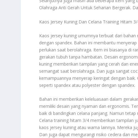
Selanjutnya juga masih ada beberapa item yang bi
Olahraga Anti Gerah Untuk Seharian Bergerak
. D
Kaos Jersey Kuning Dan Celana Training Hitam 3/
Kaos jersey kuning umumnya terbuat dari bahan r
dengan spandex. Bahan ini membantu menyerap ke
perlukan saat berolahraga. Item ini biasanya di 
gerakan tubuh tanpa hambatan. Desain ergonomi
kuning memberikan tampilan yang cerah dan energ
semangat saat berolahraga. Dan juga sangat cocok 
kemampuannya menyerap keringat dengan baik. Cel
seperti spandex atau polyester dengan spandex.
Bahan ini memberikan keleluasaan dalam gerakan
memiliki desain yang nyaman dan ergonomis. Ten
baik di bandingkan celana panjang. Namun tetap
Celana training hitam 3/4 memberikan tampilan 
kaos jersey kuning atau warna lainnya. Mereka 
Dan juga dapat mengurangi risiko cedera dan men