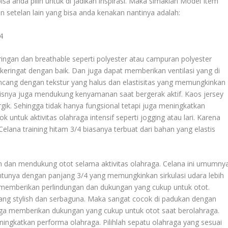
sa anda pilih untuk di jadikan inspirasi. Maka simaklah
Model Item
an setelan lain yang bisa anda kenakan nantinya adalah:
4
ingan dan breathable seperti polyester atau campuran polyester
ringat dengan baik. Dan juga dapat memberikan ventilasi yang di
rancang dengan tekstur yang halus dan elastisitas yang memungkinkan
snya juga mendukung kenyamanan saat bergerak aktif. Kaos jersey
ik. Sehingga tidak hanya fungsional tetapi juga meningkatkan
untuk aktivitas olahraga intensif seperti jogging atau lari. Karena
ana training hitam 3/4 biasanya terbuat dari bahan yang elastis
 dan mendukung otot selama aktivitas olahraga. Celana ini umumny
tunya dengan panjang 3/4 yang memungkinkan sirkulasi udara lebih
 memberikan perlindungan dan dukungan yang cukup untuk otot.
yang stylish dan serbaguna. Maka sangat cocok di padukan dengan
juga memberikan dukungan yang cukup untuk otot saat berolahraga.
ingkatkan performa olahraga. Pilihlah sepatu olahraga yang sesuai