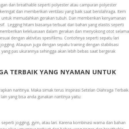
gan dan breathable seperti polyester atau campuran polyester
ringat dan memberikan ventilasi yang baik saat berolahraga. Item
nomis untuk memudahkan gerakan tubuh. Dan memberikan kenyamanan
sif. Legging hitam biasanya terbuat dari bahan yang elastis seperti
 memberikan keleluasaan dalam gerakan dan menyokong otot selam
sesuai dengan aktivitas spesifikmu. Contohnya seperti sepatu lari
ogging. Ataupun juga dengan sepatu training dengan stabilisasi
t yang pas ukurannya sehingga akan lebih bebas saat bergerak
AGA TERBAIK YANG NYAMAN UNTUK
erapkan nantinya. Maka simak terus
Inspirasi Setelan Olahraga Terbaik
lain yang bisa anda gunakan nantinya yaitu:
as seperti jogging, gym, atau lari. Karena kombinasi warna dan bahan