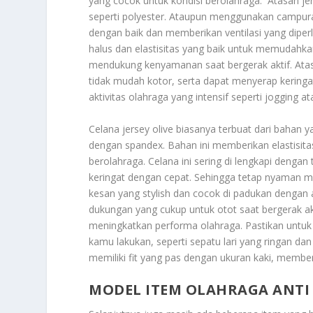
yang cocok untuk kondisi berolahraga. Atasan je
seperti polyester. Ataupun menggunakan campur
dengan baik dan memberikan ventilasi yang diperlu
halus dan elastisitas yang baik untuk memudahk
mendukung kenyamanan saat bergerak aktif. Atas
tidak mudah kotor, serta dapat menyerap keringat
aktivitas olahraga yang intensif seperti jogging ata
Celana jersey olive biasanya terbuat dari bahan 
dengan spandex. Bahan ini memberikan elastisit
berolahraga. Celana ini sering di lengkapi denga
keringat dengan cepat. Sehingga tetap nyaman me
kesan yang stylish dan cocok di padukan dengan
dukungan yang cukup untuk otot saat bergerak akt
meningkatkan performa olahraga. Pastikan untuk 
kamu lakukan, seperti sepatu lari yang ringan dan
memiliki fit yang pas dengan ukuran kaki, membe
MODEL ITEM OLAHRAGA ANTI