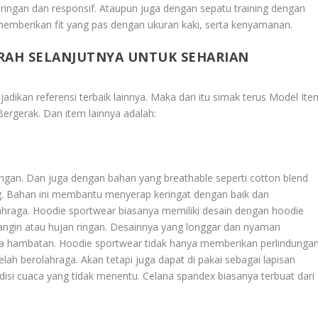
g ringan dan responsif. Ataupun juga dengan sepatu training dengan
memberikan fit yang pas dengan ukuran kaki, serta kenyamanan.
RAH SELANJUTNYA UNTUK SEHARIAN
jadikan referensi terbaik lainnya. Maka dari itu simak terus
Model Ite
Bergerak
. Dan item lainnya adalah:
ingan. Dan juga dengan bahan yang breathable seperti cotton blend
ng. Bahan ini membantu menyerap keringat dengan baik dan
lahraga. Hoodie sportwear biasanya memiliki desain dengan hoodie
i angin atau hujan ringan. Desainnya yang longgar dan nyaman
a hambatan. Hoodie sportwear tidak hanya memberikan perlindunga
h berolahraga. Akan tetapi juga dapat di pakai sebagai lapisan
disi cuaca yang tidak menentu. Celana spandex biasanya terbuat dari