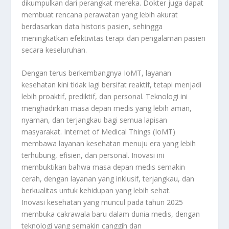
dikumpulkan dari perangkat mereka. Dokter juga dapat
membuat rencana perawatan yang lebih akurat
berdasarkan data historis pasien, sehingga
meningkatkan efektivitas terapi dan pengalaman pasien
secara keseluruhan.
Dengan terus berkembangnya IoMT, layanan
kesehatan kini tidak lagi bersifat reaktif, tetapi menjadi
lebih proaktif, prediktif, dan personal. Teknologi ini
menghadirkan masa depan medis yang lebih aman,
nyaman, dan terjangkau bagi semua lapisan
masyarakat. Internet of Medical Things (IoMT)
membawa layanan kesehatan menuju era yang lebih
terhubung, efisien, dan personal. Inovasi ini
membuktikan bahwa masa depan medis semakin
cerah, dengan layanan yang inklusif, terjangkau, dan
berkualitas untuk kehidupan yang lebih sehat.
Inovasi kesehatan yang muncul pada tahun 2025
membuka cakrawala baru dalam dunia medis, dengan
teknologi yang semakin canggih dan