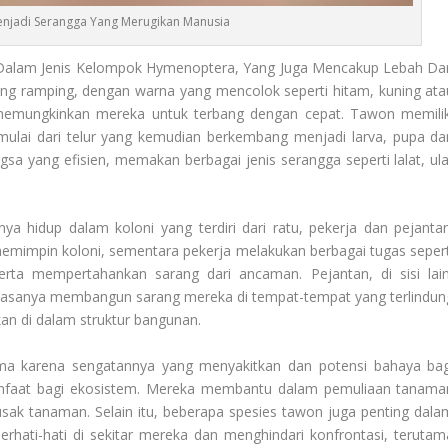
jadi Serangga Yang Merugikan Manusia
Dalam Jenis Kelompok Hymenoptera, Yang Juga Mencakup Lebah Da
ang ramping, dengan warna yang mencolok seperti hitam, kuning ata
 memungkinkan mereka untuk terbang dengan cepat. Tawon memilik
 mulai dari telur yang kemudian berkembang menjadi larva, pupa da
a yang efisien, memakan berbagai jenis serangga seperti lalat, ula
a hidup dalam koloni yang terdiri dari ratu, pekerja dan pejantan
emimpin koloni, sementara pekerja melakukan berbagai tugas sepert
rta mempertahankan sarang dari ancaman. Pejantan, di sisi lain
iasanya membangun sarang mereka di tempat-tempat yang terlindun
hkan di dalam struktur bangunan.
a karena sengatannya yang menyakitkan dan potensi bahaya bag
faat bagi ekosistem. Mereka membantu dalam pemuliaan tanama
k tanaman. Selain itu, beberapa spesies tawon juga penting dala
rhati-hati di sekitar mereka dan menghindari konfrontasi, terutam