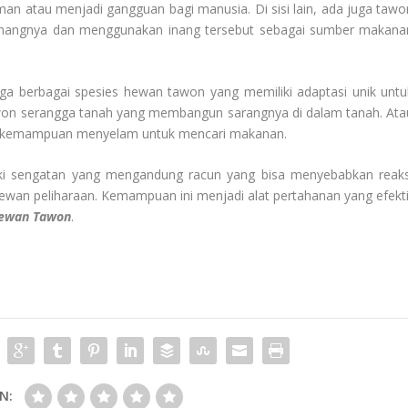
an atau menjadi gangguan bagi manusia. Di sisi lain, ada juga tawo
buh inangnya dan menggunakan inang tersebut sebagai sumber makana
uga berbagai spesies hewan tawon yang memiliki adaptasi unik untu
 tawon serangga tanah yang membangun sarangnya di dalam tanah. Ata
iki kemampuan menyelam untuk mencari makanan.
liki sengatan yang mengandung racun yang bisa menyebabkan reaks
ewan peliharaan. Kemampuan ini menjadi alat pertahanan yang efekti
ewan Tawon
.
N: