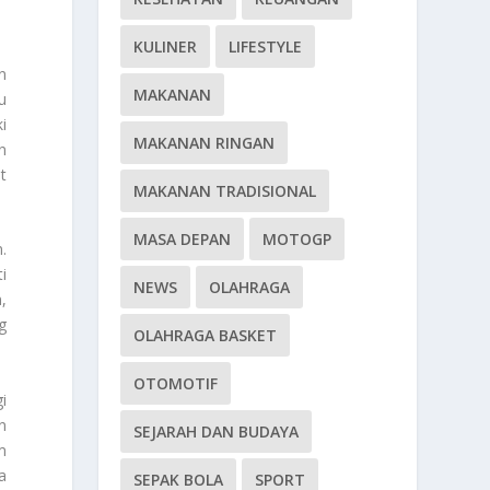
KULINER
LIFESTYLE
n
MAKANAN
u
i
MAKANAN RINGAN
n
t
MAKANAN TRADISIONAL
MASA DEPAN
MOTOGP
.
i
NEWS
OLAHRAGA
,
g
OLAHRAGA BASKET
OTOMOTIF
i
n
SEJARAH DAN BUDAYA
m
a
SEPAK BOLA
SPORT