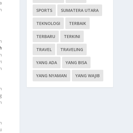
a
n
SPORTS
SUMATERA UTARA
TEKNOLOGI
TERBAIK
TERBARU
TERKINI
n
h
TRAVEL
TRAVELING
n
i
YANG ADA
YANG BISA
n
YANG NYAMAN
YANG WAJIB
n
g
h
n
i