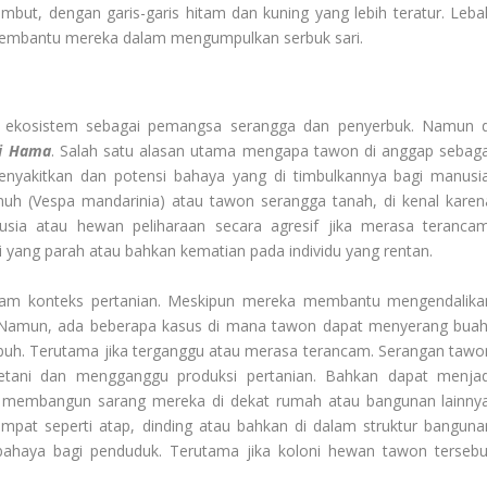
mbut, dengan garis-garis hitam dan kuning yang lebih teratur. Leba
 membantu mereka dalam mengumpulkan serbuk sari.
m ekosistem sebagai pemangsa serangga dan penyerbuk. Namun d
ai Hama
. Salah satu alasan utama mengapa tawon di anggap sebaga
yakitkan dan potensi bahaya yang di timbulkannya bagi manusia
uh (Vespa mandarinia) atau tawon serangga tanah, di kenal karen
ia atau hewan peliharaan secara agresif jika merasa terancam
 yang parah atau bahkan kematian pada individu yang rentan.
alam konteks pertanian. Meskipun mereka membantu mengendalika
. Namun, ada beberapa kasus di mana tawon dapat menyerang buah
uh. Terutama jika terganggu atau merasa terancam. Serangan tawo
tani dan mengganggu produksi pertanian. Bahkan dapat menjad
a membangun sarang mereka di dekat rumah atau bangunan lainnya
mpat seperti atap, dinding atau bahkan di dalam struktur banguna
ahaya bagi penduduk. Terutama jika koloni hewan tawon tersebu