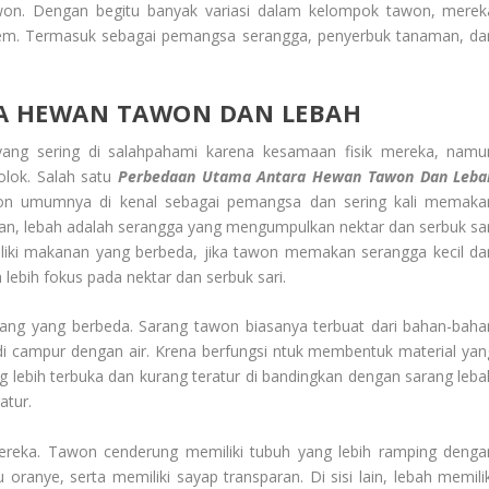
tawon. Dengan begitu banyak variasi dalam kelompok tawon, merek
m. Termasuk sebagai pemangsa serangga, penyerbuk tanaman, da
A HEWAN TAWON DAN LEBAH
ang sering di salahpahami karena kesamaan fisik mereka, namu
lok. Salah satu
Perbedaan Utama Antara Hewan Tawon Dan Leba
won umumnya di kenal sebagai pemangsa dan sering kali memaka
an, lebah adalah serangga yang mengumpulkan nektar dan serbuk sar
iki makanan yang berbeda, jika tawon memakan serangga kecil da
 lebih fokus pada nektar dan serbuk sari.
sarang yang berbeda. Sarang tawon biasanya terbuat dari bahan-baha
 di campur dengan air. Krena berfungsi ntuk membentuk material yan
g lebih terbuka dan kurang teratur di bandingkan dengan sarang leba
atur.
mereka. Tawon cenderung memiliki tubuh yang lebih ramping denga
ranye, serta memiliki sayap transparan. Di sisi lain, lebah memilik