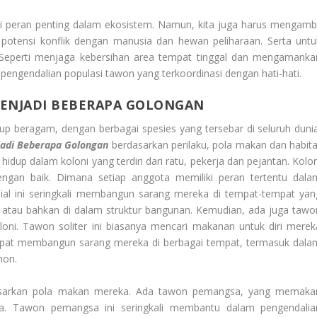
i peran penting dalam ekosistem. Namun, kita juga harus mengambi
potensi konflik dengan manusia dan hewan peliharaan. Serta untu
. Seperti menjaga kebersihan area tempat tinggal dan mengamanka
engendalian populasi tawon yang terkoordinasi dengan hati-hati.
MENJADI BEBERAPA GOLONGAN
beragam, dengan berbagai spesies yang tersebar di seluruh dunia
adi Beberapa Golongan
berdasarkan perilaku, pola makan dan habita
idup dalam koloni yang terdiri dari ratu, pekerja dan pejantan. Kolon
r dengan baik. Dimana setiap anggota memiliki peran tertentu dala
ial ini seringkali membangun sarang mereka di tempat-tempat yan
on atau bahkan di dalam struktur bangunan. Kemudian, ada juga tawo
loni. Tawon soliter ini biasanya mencari makanan untuk diri merek
dapat membangun sarang mereka di berbagai tempat, termasuk dala
hon.
rdasarkan pola makan mereka. Ada tawon pemangsa, yang memaka
a. Tawon pemangsa ini seringkali membantu dalam pengendalia