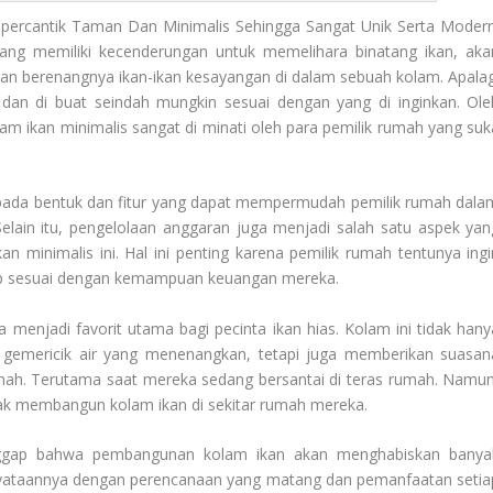
percantik Taman Dan Minimalis Sehingga Sangat Unik Serta Modern
ang memiliki kecenderungan untuk memelihara binatang ikan, aka
 berenangnya ikan-ikan kesayangan di dalam sebuah kolam. Apalag
 dan di buat seindah mungkin sesuai dengan yang di inginkan. Ole
lam ikan minimalis sangat di minati oleh para pemilik rumah yang suk
pada bentuk dan fitur yang dapat mempermudah pemilik rumah dala
Selain itu, pengelolaan anggaran juga menjadi salah satu aspek yan
n minimalis ini. Hal ini penting karena pemilik rumah tentunya ingi
ap sesuai dengan kemampuan keuangan mereka.
a menjadi favorit utama bagi pecinta ikan hias. Kolam ini tidak hany
emericik air yang menenangkan, tetapi juga memberikan suasan
ah. Terutama saat mereka sedang bersantai di teras rumah. Namun
dak membangun kolam ikan di sekitar rumah mereka.
ggap bahwa pembangunan kolam ikan akan menghabiskan banya
yataannya dengan perencanaan yang matang dan pemanfaatan setia