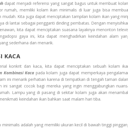
ah
dapat menjadi referensi yang sangat bagus untuk membuat kola
or rumah, memiliki kolam ikan minimalis di luar juga bisa membua
 mudah. Kita juga dapat menciptakan tampilan kolam ikan yang miri
di lantai sebagai pengganti dinding pembatas. Dengan menyisihka
menawan, kita dapat menciptakan suasana layaknya menonton televis
gadopsi gaya ini, kita dapat menghadirkan keindahan alam yan
yang sederhana dan menarik.
I KACA
ial konkrit dan kaca, kita dapat menciptakan sebuah kolam ika
an Kombinasi Kaca
pada kolam juga dapat memperkaya pengalama
lam ini menarik perhatian karena di tempatkan di tengah taman dala
am ini sangat cocok bagi mereka yang ingin menggabungkan nuans
rumah. Lampu yang di pasang di sekitar kolam juga akan menamba
menikmati keindahan ikan bahkan saat malam hari tiba.
n minimalis adalah yang memiliki ukuran kecil di bawah tinggi pinggan