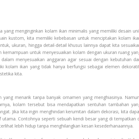
ta yang menginginkan kolam ikan minimalis yang memiliki desain uni
ain kustom, kita memiliki kebebasan untuk menciptakan kolam ika
ntuk, ukuran, hingga detail-detail khusus lainnya dapat kita sesuaika
alah kemampuan untuk menyesuaikan kolam dengan ukuran ruang yan
n dalam menyesuaikan anggaran agar sesuai dengan kebutuhan da
liki kolam ikan yang tidak hanya berfungsi sebagai elemen dekoratif
tetika kita.
aan yang menarik tanpa banyak ornamen yang menghiasinya. Namun
arnya, kolam tersebut bisa mendapatkan sentuhan tambahan yan
at. Jika kita ingin menghindari kerumitan dalam dekorasi, kita dapa
if utama. Contohnya seperti sebuah kendi besar yang di tempatkan d
 terlihat lebih hidup tanpa menghilangkan kesan kesederhanaannya.