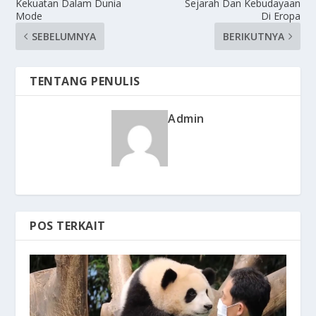
Kekuatan Dalam Dunia
Sejarah Dan Kebudayaan
Mode
Di Eropa
SEBELUMNYA
BERIKUTNYA
TENTANG PENULIS
Admin
POS TERKAIT