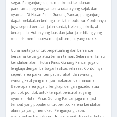
segar. Pengunjung dapat menikmati keindahan
panorama pegunungan serta udara yang sejuk dan
nyaman. Di Hutan Pinus Gunung Pancar, pengunjung
dapat melakukan berbagai aktivitas outdoor. Contohnya
juga seperti berjalan-jalan santai, trekking, piknik, atau
bersepeda. Hutan yang luas dan jalur-jalur hiking yang
menarik membuatnya menjadi tempat yang cocok.
Guna nantinya untuk berpetualang dan bersantai
bersama keluarga atau teman-teman. Selain menikmati
keindahan alam, Hutan Pinus Gunung Pancar juga di
lengkapi dengan berbagai fasilitas rekreasi. Contohnya
seperti area parkir, tempat istirahat, dan warung-
warung kecil yang menjual makanan dan minuman.
Beberapa area juga di lengkapi dengan gazebo atau
pondok-pondok untuk tempat beristirahat yang
nyaman. Hutan Pinus Gunung Pancar juga menjadi
tempat yang populer untuk berfoto karena keindahan
alamnya yang memukau. Pengunjung dapat
menemukan banyak spot foto menarik di sekitar hutan,