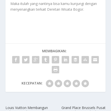
Maka itulah yang nantinya bisa kamu kunjungi dengan
menyenangkan terkait
Deretan Wisata Bogor
.
MEMBAGIKAN:
KECEPATAN:
Louis Vuitton Membangun
Grand Place Brussels Pusat