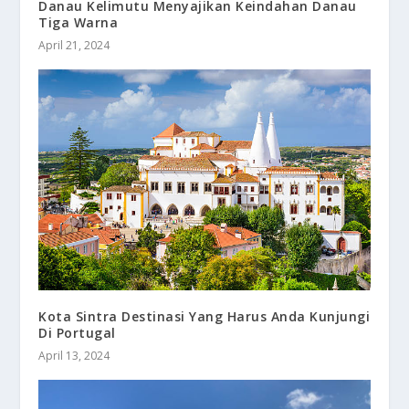
Danau Kelimutu Menyajikan Keindahan Danau
Tiga Warna
April 21, 2024
Kota Sintra Destinasi Yang Harus Anda Kunjungi
Di Portugal
April 13, 2024