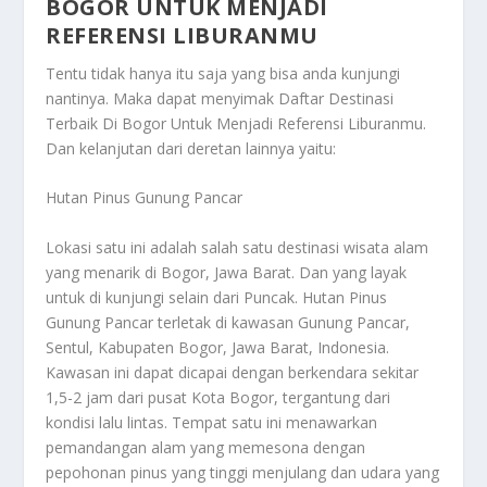
BOGOR UNTUK MENJADI
REFERENSI LIBURANMU
Tentu tidak hanya itu saja yang bisa anda kunjungi
nantinya. Maka dapat menyimak
Daftar Destinasi
Terbaik Di Bogor Untuk Menjadi Referensi Liburanmu
.
Dan kelanjutan dari deretan lainnya yaitu:
Hutan Pinus Gunung Pancar
Lokasi satu ini adalah salah satu destinasi wisata alam
yang menarik di Bogor, Jawa Barat. Dan yang layak
untuk di kunjungi selain dari Puncak. Hutan Pinus
Gunung Pancar terletak di kawasan Gunung Pancar,
Sentul, Kabupaten Bogor, Jawa Barat, Indonesia.
Kawasan ini dapat dicapai dengan berkendara sekitar
1,5-2 jam dari pusat Kota Bogor, tergantung dari
kondisi lalu lintas. Tempat satu ini menawarkan
pemandangan alam yang memesona dengan
pepohonan pinus yang tinggi menjulang dan udara yang