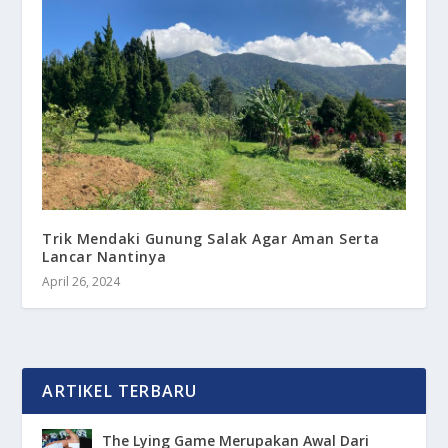
Trik Mendaki Gunung Salak Agar Aman Serta
Lancar Nantinya
April 26, 2024
ARTIKEL TERBARU
The Lying Game Merupakan Awal Dari