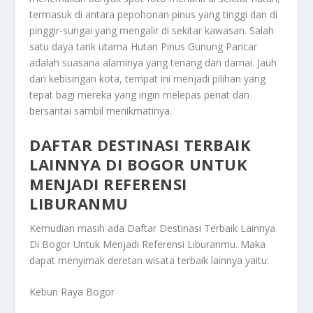
termasuk di antara pepohonan pinus yang tinggi dan di
pinggir-sungai yang mengalir di sekitar kawasan. Salah
satu daya tarik utama Hutan Pinus Gunung Pancar
adalah suasana alaminya yang tenang dan damai. Jauh
dari kebisingan kota, tempat ini menjadi pilihan yang
tepat bagi mereka yang ingin melepas penat dan
bersantai sambil menikmatinya.
DAFTAR DESTINASI TERBAIK
LAINNYA DI BOGOR UNTUK
MENJADI REFERENSI
LIBURANMU
Kemudian masih ada
Daftar Destinasi Terbaik Lainnya
Di Bogor Untuk Menjadi Referensi Liburanmu
. Maka
dapat menyimak deretan wisata terbaik lainnya yaitu:
Kebun Raya Bogor