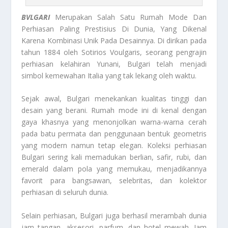
BVLGARI
Merupakan Salah Satu Rumah Mode Dan
Perhiasan Paling Prestisius Di Dunia, Yang Dikenal
Karena Kombinasi Unik Pada Desainnya. Di dirikan pada
tahun 1884 oleh Sotirios Voulgaris, seorang pengrajin
perhiasan kelahiran Yunani, Bulgari telah menjadi
simbol kemewahan Italia yang tak lekang oleh waktu.
Sejak awal, Bulgari menekankan kualitas tinggi dan
desain yang berani. Rumah mode ini di kenal dengan
gaya khasnya yang menonjolkan warna-warna cerah
pada batu permata dan penggunaan bentuk geometris
yang modern namun tetap elegan. Koleksi perhiasan
Bulgari sering kali memadukan berlian, safir, rubi, dan
emerald dalam pola yang memukau, menjadikannya
favorit para bangsawan, selebritas, dan kolektor
perhiasan di seluruh dunia.
Selain perhiasan, Bulgari juga berhasil merambah dunia
jam tangan, aksesori, parfum, dan hotel mewah. Jam