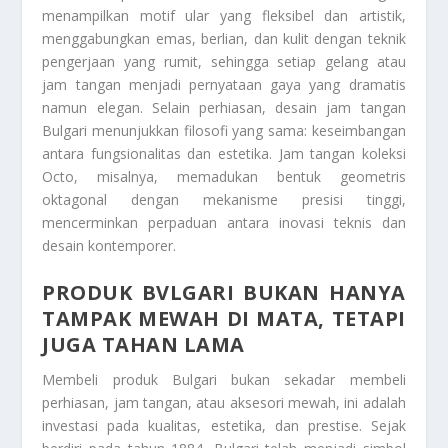
menampilkan motif ular yang fleksibel dan artistik,
menggabungkan emas, berlian, dan kulit dengan teknik
pengerjaan yang rumit, sehingga setiap gelang atau
jam tangan menjadi pernyataan gaya yang dramatis
namun elegan. Selain perhiasan, desain jam tangan
Bulgari menunjukkan filosofi yang sama: keseimbangan
antara fungsionalitas dan estetika. Jam tangan koleksi
Octo, misalnya, memadukan bentuk geometris
oktagonal dengan mekanisme presisi tinggi,
mencerminkan perpaduan antara inovasi teknis dan
desain kontemporer.
PRODUK BVLGARI BUKAN HANYA
TAMPAK MEWAH DI MATA, TETAPI
JUGA TAHAN LAMA
Membeli produk Bulgari bukan sekadar membeli
perhiasan, jam tangan, atau aksesori mewah, ini adalah
investasi pada kualitas, estetika, dan prestise. Sejak