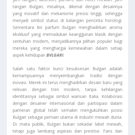
tangan Bulgari, misalnya, dikenal dengan desainnya
yang inovatif dan mekanisme presisi tinggi, sehingga
menjadi simbol status di kalangan pencinta horologi.
Sementara lini parfum Bulgari menghadirkan aroma
eksklusif yang memadukan keanggunan klasik dengan
sentuhan modern, menjadikannya pilihan populer bagi
mereka yang menghargai kemewahan dalam setiap
aspek kehidupan
BVLGARI
.
Salah satu faktor kunci kesuksesan Bulgari adalah
kemampuannya menyeimbangkan tradisi dengan
inovasi. Merek ini terus menghadirkan desain baru yang
relevan dengan tren modern, tanpa kehilangan
identitasnya sebagai simbol warisan Italia. Kolaborasi
dengan desainer internasional dan partisipasi dalam
pameran global telah semakin mengukuhkan posisi
Bulgari sebagai pemain utama di industri mewah dunia.
Di mata publik, Bulgari bukan sekadar label mewah,
tetapi juga lambang aspirasi dan prestise. Fans dan