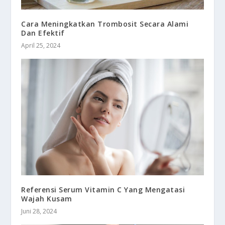
Cara Meningkatkan Trombosit Secara Alami
Dan Efektif
April 25, 2024
Referensi Serum Vitamin C Yang Mengatasi
Wajah Kusam
Juni 28, 2024