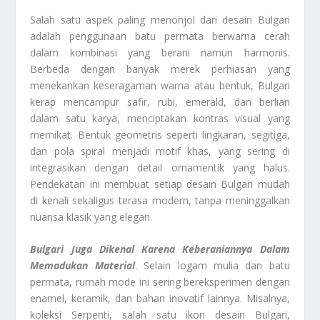
Salah satu aspek paling menonjol dari desain Bulgari
adalah penggunaan batu permata berwarna cerah
dalam kombinasi yang berani namun harmonis.
Berbeda dengan banyak merek perhiasan yang
menekankan keseragaman warna atau bentuk, Bulgari
kerap mencampur safir, rubi, emerald, dan berlian
dalam satu karya, menciptakan kontras visual yang
memikat. Bentuk geometris seperti lingkaran, segitiga,
dan pola spiral menjadi motif khas, yang sering di
integrasikan dengan detail ornamentik yang halus.
Pendekatan ini membuat setiap desain Bulgari mudah
di kenali sekaligus terasa modern, tanpa meninggalkan
nuansa klasik yang elegan.
Bulgari Juga Dikenal Karena Keberaniannya Dalam
Memadukan Material
. Selain logam mulia dan batu
permata, rumah mode ini sering bereksperimen dengan
enamel, keramik, dan bahan inovatif lainnya. Misalnya,
koleksi Serpenti, salah satu ikon desain Bulgari,