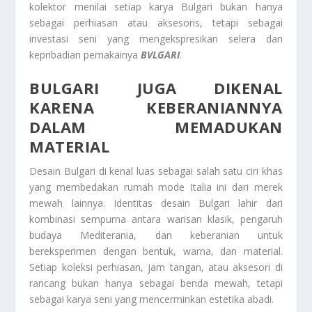
kolektor menilai setiap karya Bulgari bukan hanya
sebagai perhiasan atau aksesoris, tetapi sebagai
investasi seni yang mengekspresikan selera dan
kepribadian pemakainya
BVLGARI
.
BULGARI JUGA DIKENAL
KARENA KEBERANIANNYA
DALAM MEMADUKAN
MATERIAL
Desain Bulgari di kenal luas sebagai salah satu ciri khas
yang membedakan rumah mode Italia ini dari merek
mewah lainnya. Identitas desain Bulgari lahir dari
kombinasi sempurna antara warisan klasik, pengaruh
budaya Mediterania, dan keberanian untuk
bereksperimen dengan bentuk, warna, dan material.
Setiap koleksi perhiasan, jam tangan, atau aksesori di
rancang bukan hanya sebagai benda mewah, tetapi
sebagai karya seni yang mencerminkan estetika abadi.