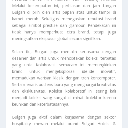
Melalui kesempatan ini, perhiasan dan jam tangan
Bulgari di pilih oleh artis papan atas untuk tampil di
karpet merah. Sekaligus menegaskan reputasi brand
sebagai simbol prestise dan glamour. Pendekatan ini
tidak hanya memperkuat citra brand, tetapi juga
meningkatkan eksposur global secara signifikan.
Selain itu, Bulgari juga menjalin kerjasama dengan
desainer dan artis untuk menciptakan koleksi terbatas
yang unik. Kolaborasi semacam ini memungkinkan
brand untuk mengeksplorasi ide-ide inovatif,
memadukan warisan klasik dengan tren kontemporer.
Serta menarik audiens baru yang menghargai kreativitas
dan eksklusivitas. Koleksi kolaboratif ini sering kali
menjadi koleksi yang sangat di minati kolektor karena
keunikan dan keterbatasannya.
Bulgari juga aktif dalam kerjasama dengan sektor
hospitality mewah melalui brand Bulgari Hotels &