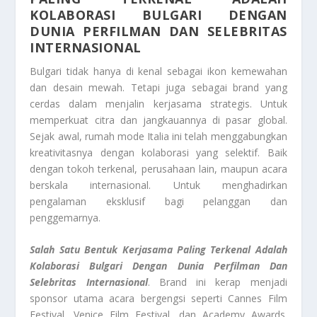
KOLABORASI BULGARI DENGAN
DUNIA PERFILMAN DAN SELEBRITAS
INTERNASIONAL
Bulgari tidak hanya di kenal sebagai ikon kemewahan
dan desain mewah. Tetapi juga sebagai brand yang
cerdas dalam menjalin kerjasama strategis. Untuk
memperkuat citra dan jangkauannya di pasar global.
Sejak awal, rumah mode Italia ini telah menggabungkan
kreativitasnya dengan kolaborasi yang selektif. Baik
dengan tokoh terkenal, perusahaan lain, maupun acara
berskala internasional. Untuk menghadirkan
pengalaman eksklusif bagi pelanggan dan
penggemarnya.
Salah Satu Bentuk Kerjasama Paling Terkenal Adalah
Kolaborasi Bulgari Dengan Dunia Perfilman Dan
Selebritas Internasional
. Brand ini kerap menjadi
sponsor utama acara bergengsi seperti Cannes Film
Festival, Venice Film Festival, dan Academy Awards.