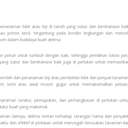
enanaman bibit atau biji di tanah yang subur dan berdrainase baik
u pohon kecil, tergantung pada kondisi lingkungan dan metod
mum dalam budidaya buah delima:
ri penuh untuk tumbuh dengan baik, sehingga pemilihan lokasi yan
 yang subur dan berdrainase baik juga di perlukan untuk memastika
 peroleh dari penanaman biji atau pembelian bibit dari penjual tanaman
im semi atau awal musim gugur untuk memaksimalkan peluan
enyiraman teratur, pemupukan, dan pemangkasan di perlukan untu
uksi buah yang maksimal.
naman lainnya, delima rentan terhadap serangan hama dan penyakit
aktu dan efektif di perlukan untuk mencegah kerusakan tanaman da