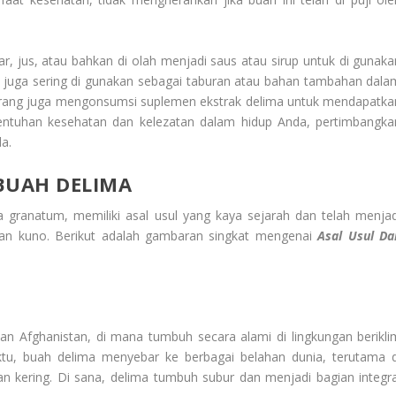
r, jus, atau bahkan di olah menjadi saus atau sirup untuk di gunaka
ah juga sering di gunakan sebagai taburan atau bahan tambahan dala
a orang juga mengonsumsi suplemen ekstrak delima untuk mendapatka
tuhan kesehatan dan kelezatan dalam hidup Anda, pertimbangka
a.
BUAH DELIMA
 granatum, memiliki asal usul yang kaya sejarah dan telah menjad
man kuno. Berikut adalah gambaran singkat mengenai
Asal Usul Da
 dan Afghanistan, di mana tumbuh secara alami di lingkungan berikli
waktu, buah delima menyebar ke berbagai belahan dunia, terutama d
n kering. Di sana, delima tumbuh subur dan menjadi bagian integra