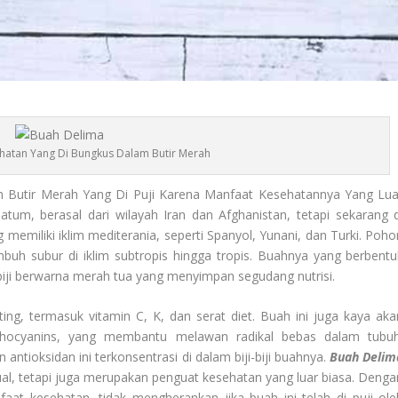
hatan Yang Di Bungkus Dalam Butir Merah
Butir Merah Yang Di Puji Karena Manfaat Kesehatannya Yang Lua
atum, berasal dari wilayah Iran dan Afghanistan, tetapi sekarang d
 memiliki iklim mediterania, seperti Spanyol, Yunani, dan Turki. Poho
buh subur di iklim subtropis hingga tropis. Buahnya yang berbentu
biji berwarna merah tua yang menyimpan segudang nutrisi.
ng, termasuk vitamin C, K, dan serat diet. Buah ini juga kaya aka
anthocyanins, yang membantu melawan radikal bebas dalam tubuh
antioksidan ini terkonsentrasi di dalam biji-biji buahnya.
Buah Delim
al, tetapi juga merupakan penguat kesehatan yang luar biasa. Denga
at kesehatan, tidak mengherankan jika buah ini telah di puji ole