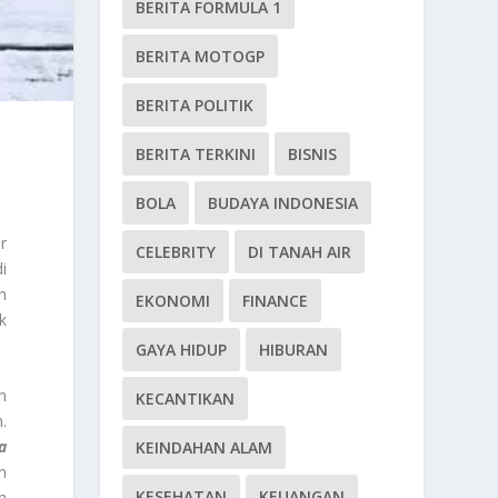
BERITA FORMULA 1
BERITA MOTOGP
BERITA POLITIK
BERITA TERKINI
BISNIS
BOLA
BUDAYA INDONESIA
r
CELEBRITY
DI TANAH AIR
i
n
EKONOMI
FINANCE
k
GAYA HIDUP
HIBURAN
n
KECANTIKAN
.
a
KEINDAHAN ALAM
n
KESEHATAN
KEUANGAN
h