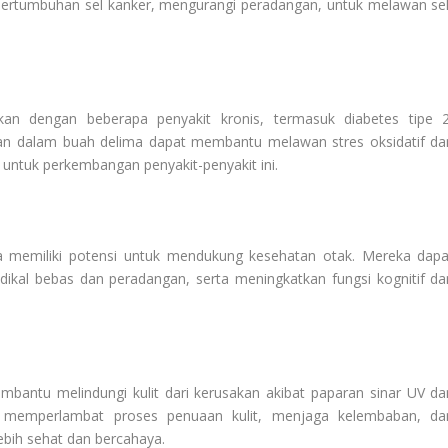
rtumbuhan sel kanker, mengurangi peradangan, untuk melawan sel
tkan dengan beberapa penyakit kronis, termasuk diabetes tipe 2
idan dalam buah delima dapat membantu melawan stres oksidatif da
untuk perkembangan penyakit-penyakit ini.
a memiliki potensi untuk mendukung kesehatan otak. Mereka dapa
radikal bebas dan peradangan, serta meningkatkan fungsi kognitif da
mbantu melindungi kulit dari kerusakan akibat paparan sinar UV da
 memperlambat proses penuaan kulit, menjaga kelembaban, da
ebih sehat dan bercahaya.