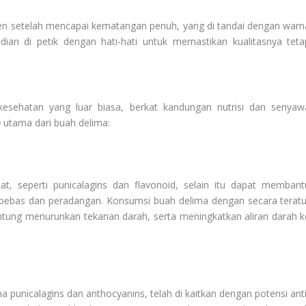
nen setelah mencapai kematangan penuh, yang di tandai dengan warn
dian di petik dengan hati-hati untuk memastikan kualitasnya teta
kesehatan yang luar biasa, berkat kandungan nutrisi dan senyaw
n
utama dari buah delima:
, seperti punicalagins dan flavonoid, selain itu dapat membant
al bebas dan peradangan. Konsumsi buah delima dengan secara teratu
ntung menurunkan tekanan darah, serta meningkatkan aliran darah k
punicalagins dan anthocyanins, telah di kaitkan dengan potensi anti