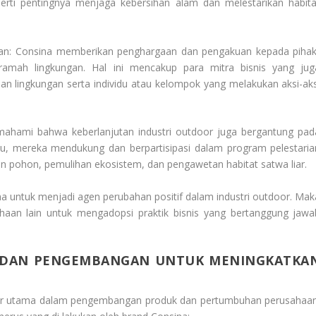
erti pentingnya menjaga kebersihan alam dan melestarikan habita
an: Consina memberikan penghargaan dan pengakuan kepada pihak
 ramah lingkungan. Hal ini mencakup para mitra bisnis yang jug
n lingkungan serta individu atau kelompok yang melakukan aksi-aks
mahami bahwa keberlanjutan industri outdoor juga bergantung pad
 itu, mereka mendukung dan berpartisipasi dalam program pelestaria
 pohon, pemulihan ekosistem, dan pengawetan habitat satwa liar.
ha untuk menjadi agen perubahan positif dalam industri outdoor. Mak
aan lain untuk mengadopsi praktik bisnis yang bertanggung jawa
N DAN PENGEMBANGAN UNTUK MENINGKATKA
ilar utama dalam pengembangan produk dan pertumbuhan perusahaan