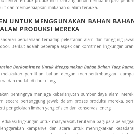
pu senter. Produk-produk ini di rancang untuk membantu para pendak
lit dan mempersiapkan makanan di alam terbuka.
MEN UNTUK MENGGUNAKAN BAHAN BAHA
ALAM PRODUKSI MEREKA
sadaran perusahaan terhadap pelestarian alam dan tanggung jawa
tdoor. Berikut adalah beberapa aspek dari komitmen lingkungan bran
onsina Berkomitmen Untuk Menggunakan Bahan Bahan Yang Rama
 melakukan pemilihan bahan dengan mempertimbangkan dampa
lama dan mudah di daur ulang.
 akan pentingnya menjaga keberlanjutan sumber daya alam. Merek
 secara bertanggung jawab dalam proses produksi mereka, sert
ti pengelolaan limbah yang efisien dan konservasi energi.
n edukasi lingkungan untuk masyarakat, terutama bagi para pelangga
lenggarakan kampanye dan acara untuk meningkatkan kesadara