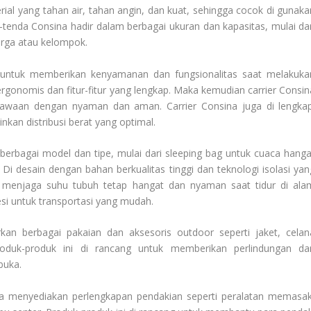
al yang tahan air, tahan angin, dan kuat, sehingga cocok di gunaka
tenda Consina hadir dalam berbagai ukuran dan kapasitas, mulai dar
arga atau kelompok.
ng untuk memberikan kenyamanan dan fungsionalitas saat melakuka
rgonomis dan fitur-fitur yang lengkap. Maka kemudian carrier Consin
aan dengan nyaman dan aman. Carrier Consina juga di lengkap
an distribusi berat yang optimal.
berbagai model dan tipe, mulai dari sleeping bag untuk cuaca hanga
Di desain dengan bahan berkualitas tinggi dan teknologi isolasi yan
 menjaga suhu tubuh tetap hangat dan nyaman saat tidur di ala
si untuk transportasi yang mudah.
an berbagai pakaian dan aksesoris outdoor seperti jaket, celan
roduk-produk ini di rancang untuk memberikan perlindungan da
buka.
uga menyediakan perlengkapan pendakian seperti peralatan memasak