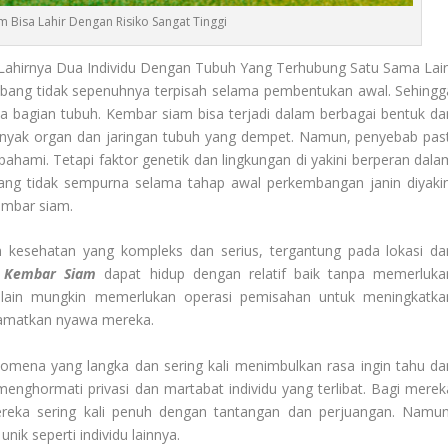
 Bisa Lahir Dengan Risiko Sangat Tinggi
Lahirnya Dua Individu Dengan Tubuh Yang Terhubung Satu Sama Lain
embang tidak sepenuhnya terpisah selama pembentukan awal. Sehingg
a bagian tubuh. Kembar siam bisa terjadi dalam berbagai bentuk da
anyak organ dan jaringan tubuh yang dempet. Namun, penyebab past
 pahami. Tetapi faktor genetik dan lingkungan di yakini berperan dala
ng tidak sempurna selama tahap awal perkembangan janin diyakin
embar siam.
 kesehatan yang kompleks dan serius, tergantung pada lokasi da
 Kembar Siam
dapat hidup dengan relatif baik tanpa memerluka
 lain mungkin memerlukan operasi pemisahan untuk meningkatka
lamatkan nyawa mereka.
omena yang langka dan sering kali menimbulkan rasa ingin tahu da
menghormati privasi dan martabat individu yang terlibat. Bagi merek
ereka sering kali penuh dengan tantangan dan perjuangan. Namun
nik seperti individu lainnya.