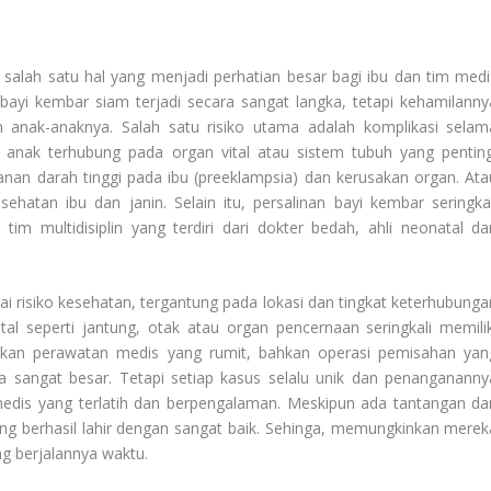
alah satu hal yang menjadi perhatian besar bagi ibu dan tim medi
bayi kembar siam terjadi secara sangat langka, tetapi kehamilanny
 anak-anaknya. Salah satu risiko utama adalah komplikasi selam
 anak terhubung pada organ vital atau sistem tubuh yang penting
anan darah tinggi pada ibu (preeklampsia) dan kerusakan organ. Ata
hatan ibu dan janin. Selain itu, persalinan bayi kembar seringkal
im multidisiplin yang terdiri dari dokter bedah, ahli neonatal da
ai risiko kesehatan, tergantung pada lokasi dan tingkat keterhubunga
l seperti jantung, otak atau organ pencernaan seringkali memilik
lukan perawatan medis yang rumit, bahkan operasi pemisahan yan
isa sangat besar. Tetapi setiap kasus selalu unik dan penangananny
medis yang terlatih dan berpengalaman. Meskipun ada tantangan da
ang berhasil lahir dengan sangat baik. Sehinga, memungkinkan merek
g berjalannya waktu.