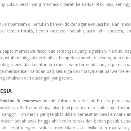
ang cukup besar yang memasok darah ke kedua otak bayi, sehingg
kembar siam di perlukan banyak dokter agar evaluasi berjalan lancar
, bedah toraks, bedah ortopedi, bedah plastik, ahli anestesi, ahl
 dapat membawa risiko dan tantangan yang signifikan. Namun, bag
ara untuk meningkatkan kualitas hidup dan memberi kesempatan untu
ologi medis dan keahlian tim medis yang terampil, banyak pemisaha
ingga memberikan harapan bagi keluarga dan masyarakat bahwa merek
ah pemulihan dan dukungan yang tepat.
ESIA
isahkan Di Indonesia
adalah Yuliana dan Yuliani. Proses pemisaha
edokteran. Serta membuka jalan bagi pemahaman lebih lanjut tentan
 canggih. Tim medis yang terlibat dalam pemisahan bayi kembar sia
dari dokter bedah anak hingga ahli bedah toraks dan bedah plastik. Seti
n di sertai dengan evaluasi mendalam atas risiko dan manfaatnya