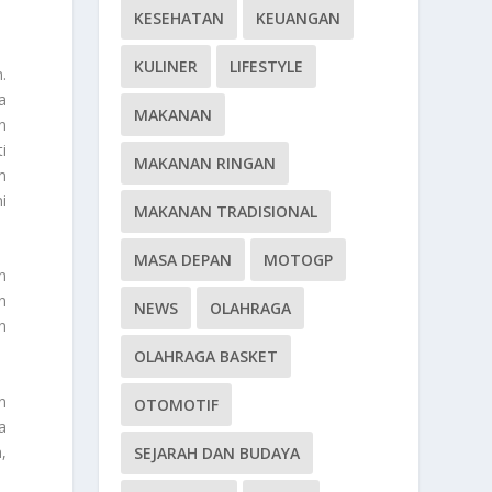
KESEHATAN
KEUANGAN
KULINER
LIFESTYLE
.
a
MAKANAN
n
i
MAKANAN RINGAN
m
i
MAKANAN TRADISIONAL
MASA DEPAN
MOTOGP
n
n
NEWS
OLAHRAGA
n
OLAHRAGA BASKET
n
OTOMOTIF
a
,
SEJARAH DAN BUDAYA