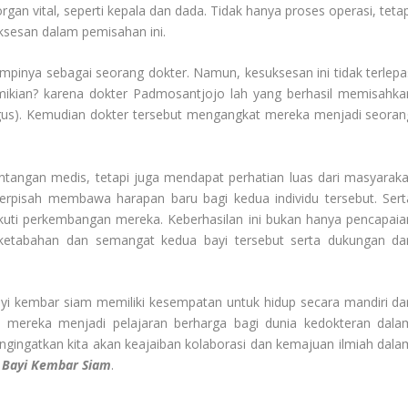
an vital, seperti kepala dan dada. Tidak hanya proses operasi, tetap
ksesan dalam pemisahan ini.
mimpinya sebagai seorang dokter. Namun, kesuksesan ini tidak terlepa
ikian? karena dokter Padmosantjojo lah yang berhasil memisahka
agus). Kemudian dokter tersebut mengangkat mereka menjadi seoran
tangan medis, tetapi juga mendapat perhatian luas dari masyaraka
erpisah membawa harapan baru bagi kedua individu tersebut. Sert
ikuti perkembangan mereka. Keberhasilan ini bukan hanya pencapaia
 ketabahan dan semangat kedua bayi tersebut serta dukungan dar
bayi kembar siam memiliki kesempatan untuk hidup secara mandiri da
 mereka menjadi pelajaran berharga bagi dunia kedokteran dala
gingatkan kita akan keajaiban kolaborasi dan kemajuan ilmiah dala
p
Bayi Kembar Siam
.