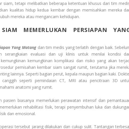
 siam, tetapi melibatkan beberapa ketentuan khusus dari tim medis
tkan kualitas hidup kedua kembar dengan memisahkan mereka dar
 tubuh mereka atau mengancam kehidupan.
 SIAM MEMERLUKAN PERSIAPAN YAN
iapan Yang Matang
dan tim medis yang terlatih dengan baik. Sebelu
 serangkaian evaluasi dan uji klinis untuk menilai kondisi da
emungkinan kemungkinan komplikasi dan risiko yang akan terjad
rosedur pemisahan kembar siam sangat rumit, terutama jika merek
nting lainnya. Seperti bagian perut, kepala maupun bagian kaki. Dokte
 canggih seperti pemindaian CT, MRI atau pencitraan 3D untu
mahami anatomi yang rumit.
han pasien biasanya memerlukan perawatan intensif dan pemantaua
memerlukan rehabilitasi fisik, terapi penyembuhan luka dan dukunga
isik dan emosional.
rasi tersebut jarang dilakukan dan cukup sulit. Tantangan terbesa