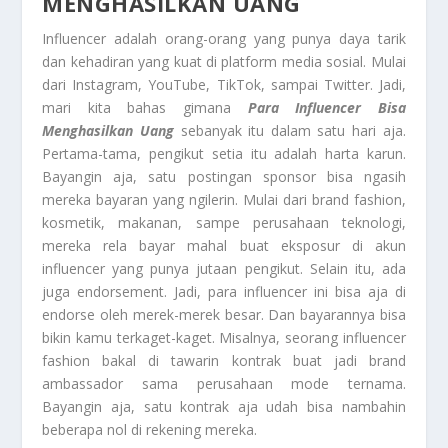
MENGHASILKAN UANG
Influencer adalah orang-orang yang punya daya tarik
dan kehadiran yang kuat di platform media sosial. Mulai
dari Instagram, YouTube, TikTok, sampai Twitter. Jadi,
mari kita bahas gimana
Para Influencer Bisa
Menghasilkan Uang
sebanyak itu dalam satu hari aja.
Pertama-tama, pengikut setia itu adalah harta karun.
Bayangin aja, satu postingan sponsor bisa ngasih
mereka bayaran yang ngilerin. Mulai dari brand fashion,
kosmetik, makanan, sampe perusahaan teknologi,
mereka rela bayar mahal buat eksposur di akun
influencer yang punya jutaan pengikut. Selain itu, ada
juga endorsement. Jadi, para influencer ini bisa aja di
endorse oleh merek-merek besar. Dan bayarannya bisa
bikin kamu terkaget-kaget. Misalnya, seorang influencer
fashion bakal di tawarin kontrak buat jadi brand
ambassador sama perusahaan mode ternama.
Bayangin aja, satu kontrak aja udah bisa nambahin
beberapa nol di rekening mereka.