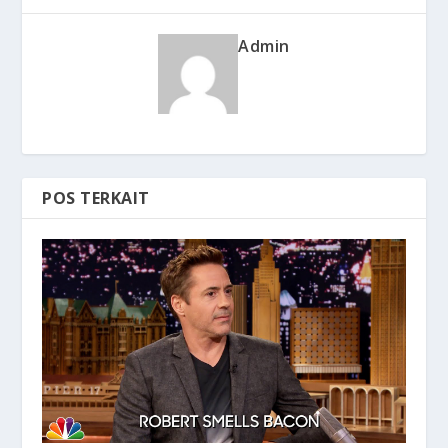
Admin
POS TERKAIT