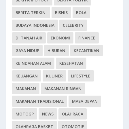
BERITA TERKINI
BISNIS
BOLA
BUDAYA INDONESIA
CELEBRITY
DI TANAH AIR
EKONOMI
FINANCE
GAYA HIDUP
HIBURAN
KECANTIKAN
KEINDAHAN ALAM
KESEHATAN
KEUANGAN
KULINER
LIFESTYLE
MAKANAN
MAKANAN RINGAN
MAKANAN TRADISIONAL
MASA DEPAN
MOTOGP
NEWS
OLAHRAGA
OLAHRAGA BASKET
OTOMOTIF