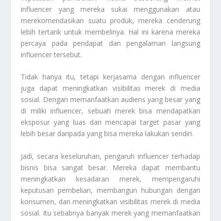
influencer yang mereka sukai menggunakan atau
merekomendasikan suatu produk, mereka cenderung
lebih tertarik untuk membelinya. Hal ini karena mereka
percaya pada pendapat dan pengalaman langsung
influencer tersebut.
Tidak hanya itu, tetapi kerjasama dengan influencer
juga dapat meningkatkan visibilitas merek di media
sosial. Dengan memanfaatkan audiens yang besar yang
di miliki influencer, sebuah merek bisa mendapatkan
eksposur yang luas dan mencapai target pasar yang
lebih besar daripada yang bisa mereka lakukan sendiri.
Jadi, secara keseluruhan, pengaruh influencer terhadap
bisnis bisa sangat besar. Mereka dapat membantu
meningkatkan kesadaran merek, mempengaruhi
keputusan pembelian, membangun hubungan dengan
konsumen, dan meningkatkan visibilitas merek di media
sosial. Itu sebabnya banyak merek yang memanfaatkan