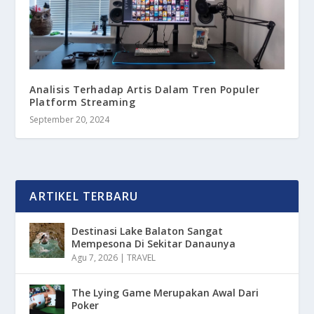
Analisis Terhadap Artis Dalam Tren Populer
Platform Streaming
September 20, 2024
ARTIKEL TERBARU
Destinasi Lake Balaton Sangat
Mempesona Di Sekitar Danaunya
Agu 7, 2026
|
TRAVEL
The Lying Game Merupakan Awal Dari
Poker