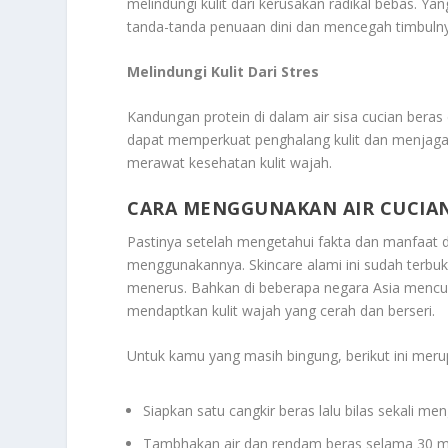
melindungi kulit dari kerusakan radikal bebas. 
tanda-tanda penuaan dini dan mencegah timbulnya
Melindungi Kulit Dari Stres
Kandungan protein di dalam air sisa cucian beras
dapat memperkuat penghalang kulit dan menjaga ku
merawat kesehatan kulit wajah.
CARA MENGGUNAKAN AIR CUCIA
Pastinya setelah mengetahui fakta dan manfaat d
menggunakannya. Skincare alami ini sudah terbukt
menerus. Bahkan di beberapa negara Asia mencu
mendaptkan kulit wajah yang cerah dan berseri.
Untuk kamu yang masih bingung, berikut ini mer
Siapkan satu cangkir beras lalu bilas sekali m
Tambhakan air dan rendam beras selama 30 m