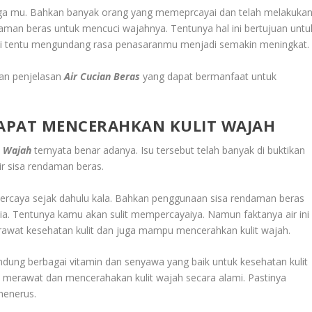
telinga mu. Bahkan banyak orang yang memeprcayai dan telah melakuka
aman beras untuk mencuci wajahnya. Tentunya hal ini bertujuan untu
 ini tentu mengundang rasa penasaranmu menjadi semakin meningkat.
tkan penjelasan
Air Cucian
B
eras
yang dapat bermanfaat untuk
DAPAT MENCERAHKAN KULIT WAJAH
t Wajah
ternyata benar adanya. Isu tersebut telah banyak di buktikan
r sisa rendaman beras.
 percaya sejak dahulu kala. Bahkan penggunaan sisa rendaman beras
sia. Tentunya kamu akan sulit mempercayaiya. Namun faktanya air ini
rawat kesehatan kulit dan juga mampu mencerahkan kulit wajah.
andung berbagai vitamin dan senyawa yang baik untuk kesehatan kulit
 merawat dan mencerahakan kulit wajah secara alami. Pastinya
menerus.