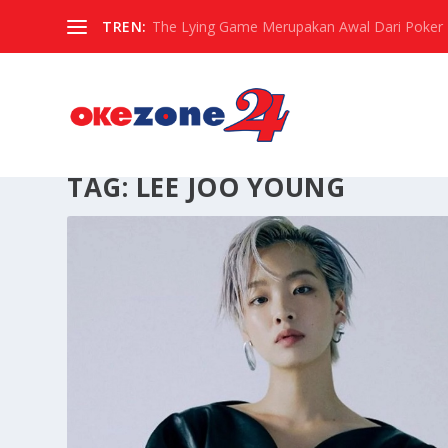
TREN:
The Lying Game Merupakan Awal Dari Poker
TAG:
LEE JOO YOUNG