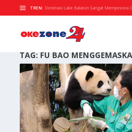
TREN:
Destinasi Lake Balaton Sangat Mempesona Di 
TAG:
FU BAO MENGGEMASK