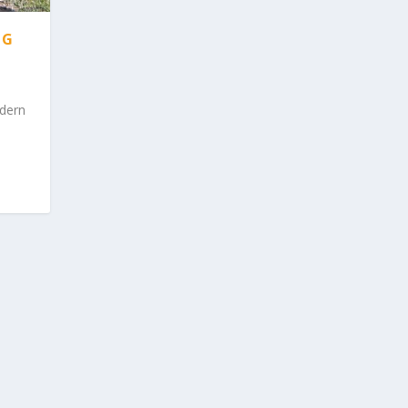
NG
dern