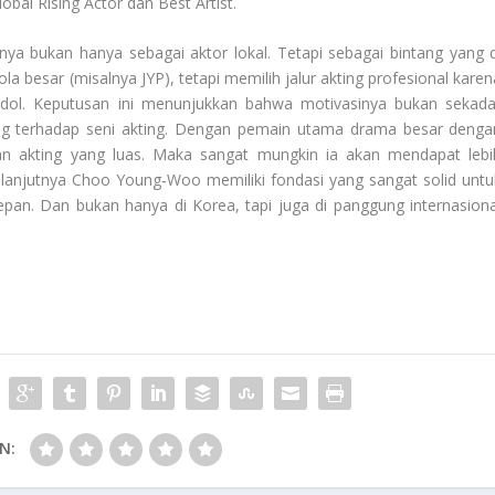
al Rising Actor dan Best Artist.
a bukan hanya sebagai aktor lokal. Tetapi sebagai bintang yang d
dola besar (misalnya JYP), tetapi memilih jalur akting profesional kare
 idol. Keputusan ini menunjukkan bahwa motivasinya bukan sekada
ang terhadap seni akting. Dengan pemain utama drama besar denga
n akting yang luas. Maka sangat mungkin ia akan mendapat lebi
elanjutnya Choo Young‑Woo memiliki fondasi yang sangat solid untu
pan. Dan bukan hanya di Korea, tapi juga di panggung internasiona
N: