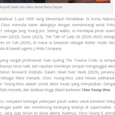
njadi Salah Satu Aktor Besar Masa Depan
elahiran 5 Juni 1999 Yang Menempuh Pendidikan Di Korea Nationa
, Choo memulai karier aktingnya dengan membintangi serial Polic
021 sebagai Jung Young‑joo. Seiring waktu, ia mendapat peran utam
wn (2022), Oasis (2023), The Tale of Lady Ok (2024–2025) sebaga
 on Call (2025), di mana ia berperan sebagai dokter muda Yan
ada di bawah agensi J, Wide‑Company.
ang sangat profesional. Saat syuting The Trauma Code, ia sempa
aritasnya terus naik, dan reputasi mereknya sempat mengungguli akto
ation Research Institute. Dalam Head Over Heels (2025), peranny
 Sebagai fakta menarik, Choo Young‑Woo suka hewan peliharaan
hoo Young‑Woo adalah sosok aktor muda yang menjanjikan. Denga
ik menarik, dan dedikasi tinggi dalam berkarier
Choo Young‑Woo
.
o menjalani berbagai pekerjaan paruh waktu untuk bertahan hidup
etugas parkir dan mendorong keranjang belanja di supermarket. I
o, yang juga terjun ke dunia akting. Ayahnya, Choo Seung Il, perna