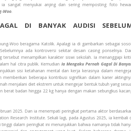
n ia sangat menyukai anjing dan sering memposting foto hewa
g‑Woo
.
AGAL DI BANYAK AUDISI SEBELU
g‑Woo beragama Katolik. Apalagi ia di gambarkan sebagai soso
 Sebelumnya ada kontroversi sekitar desain casing ponselnya. Da
 tersebut menampilkan karakter siswi sekolah. Ia menanggapi kriti
alam hal citra publik. Kemudian
Ia Mengaku Pernah Gagal Di Banya
unjukkan sisi ketahanan mental dan kerja kerasnya dalam mengeja
h memberikan beberapa kontribusi signifikan dalam karier aktingny
rnah menjalani diet ekstrem untuk mengejar bentuk tubuh yang sesua
an berat badan hingga 22 kg hanya dengan makan sebungkus kacan
 Februari 2025. Dan ia menempati peringkat pertama aktor berdasarka
on Research Institute. Sekali lagi, pada Agustus 2025, ia kembali d
si tinggi dalam peringkat ini menunjukkan bahwa namanya tidak hany