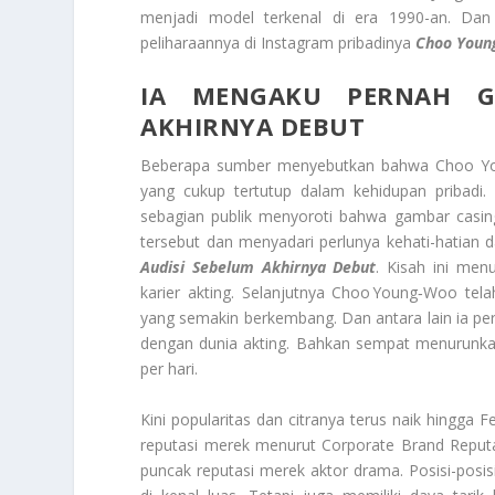
menjadi model terkenal di era 1990-an. Da
peliharaannya di Instagram pribadinya
Choo Youn
IA MENGAKU PERNAH G
AKHIRNYA DEBUT
Beberapa sumber menyebutkan bahwa Choo Youn
yang cukup tertutup dalam kehidupan pribadi.
sebagian publik menyoroti bahwa gambar casing
tersebut dan menyadari perlunya kehati-hatian d
Audisi Sebelum Akhirnya Debut
. Kisah ini men
karier akting. Selanjutnya Choo Young‑Woo tela
yang semakin berkembang. Dan antara lain ia pe
dengan dunia akting. Bahkan sempat menurunk
per hari.
Kini popularitas dan citranya terus naik hingga
reputasi merek menurut Corporate Brand Reputati
puncak reputasi merek aktor drama. Posisi-posi