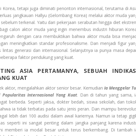
 Korea, tetapi juga diminati penonton internasional, terutama di Asi
luas jangkauan Hallyu (Gelombang Korea) melalui aktor muda yan
sebelum terkenal. Yaitu dari pekerjaan serabutan hingga diet ekstre
f bagi calon aktor muda yang ingin menembus industri hiburan Korea
pengaruh dengan cara membuktikan bahwa aktor muda bisa menjad
gan meningkatkan standar profesionalisme. Dan menjadi figur yan
lintas generasi dan internasional. Selanjutnya ia punya masa depa
beberapa faktor pendukung yang kuat.
ING ASIA PERTAMANYA, SEBUAH INDIKAS
ANG KUAT
ek aktor, mengalahkan aktor senior besar. Kemudian
Ia Menggelar Tu
 Popularitas Internasional Yang Kuat
. Dan di tahun yang sama, i
at berbeda. Seperti jaksa, dokter bedah, siswa sekolah, dan toko
ahwa ia tidak terbatas pada satu jenis peran. Dan mampu berevolus
gal lebih dari 100 audisi dalam awal kariernya. Namun ia tetap gigi
tas seperti ini sangat penting dalam jangka panjang karena industr
ini memberi ia modal besar untuk terus berkembang. Di tambah i