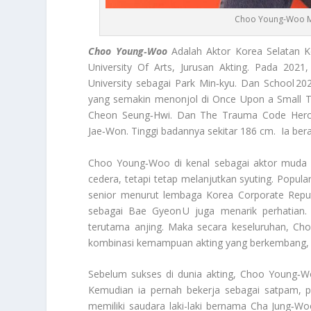
Choo Young‑Woo Me
Choo Young‑Woo
Adalah Aktor Korea Selatan K
University Of Arts, Jurusan Akting. Pada 2021
University sebagai Park Min‑kyu. Dan School 2
yang semakin menonjol di Once Upon a Small To
Cheon Seung‑Hwi. Dan The Trauma Code Heroes
Jae‑Won. Tinggi badannya sekitar 186 cm. Ia ber
Choo Young‑Woo di kenal sebagai aktor muda y
cedera, tetapi tetap melanjutkan syuting. Popul
senior menurut lembaga Korea Corporate Reput
sebagai Bae Gyeon U juga menarik perhatian.
terutama anjing. Maka secara keseluruhan, C
kombinasi kemampuan akting yang berkembang, fis
Sebelum sukses di dunia akting, Choo Young‑Wo
Kemudian ia pernah bekerja sebagai satpam, p
memiliki saudara laki-laki bernama Cha Jung‑Wo