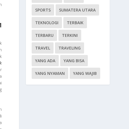
n
SPORTS
SUMATERA UTARA
TEKNOLOGI
TERBAIK
M
TERBARU
TERKINI
k
TRAVEL
TRAVELING
n
k
YANG ADA
YANG BISA
k
r
YANG NYAMAN
YANG WAJIB
a
i
g
n
i
a