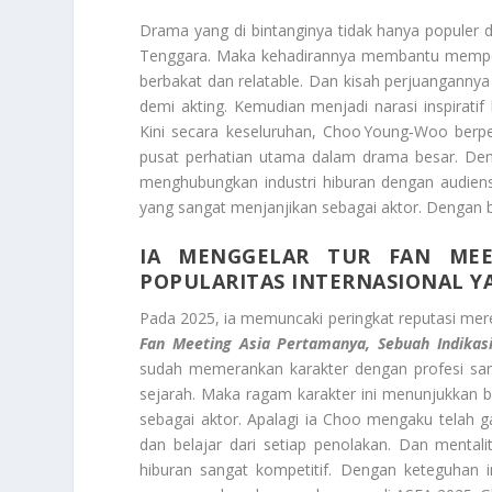
Drama yang di bintanginya tidak hanya populer di
Tenggara. Maka kehadirannya membantu memper
berbakat dan relatable. Dan kisah perjuangannya 
demi akting. Kemudian menjadi narasi inspirati
Kini secara keseluruhan, Choo Young‑Woo ber
pusat perhatian utama dalam drama besar. Den
menghubungkan industri hiburan dengan audiens 
yang sangat menjanjikan sebagai aktor. Dengan 
IA MENGGELAR TUR FAN MEET
POPULARITAS INTERNASIONAL Y
Pada 2025, ia memuncaki peringkat reputasi mer
Fan Meeting Asia Pertamanya, Sebuah Indikasi
sudah memerankan karakter dengan profesi sang
sejarah. Maka ragam karakter ini menunjukkan b
sebagai aktor. Apalagi ia Choo mengaku telah ga
dan belajar dari setiap penolakan. Dan mentali
hiburan sangat kompetitif. Dengan keteguhan 