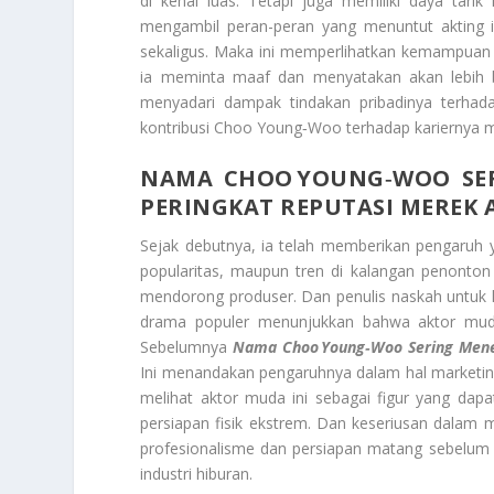
di kenal luas. Tetapi juga memiliki daya tar
mengambil peran-peran yang menuntut akting 
sekaligus. Maka ini memperlihatkan kemampuan ak
ia meminta maaf dan menyatakan akan lebih b
menyadari dampak tindakan pribadinya terhadap
kontribusi Choo Young‑Woo terhadap kariernya mel
NAMA CHOO YOUNG‑WOO SER
PERINGKAT REPUTASI MEREK
Sejak debutnya, ia telah memberikan pengaruh yan
popularitas, maupun tren di kalangan penonto
mendorong produser. Dan penulis naskah untuk l
drama populer menunjukkan bahwa aktor mud
Sebelumnya
Nama Choo Young‑Woo Sering Menem
Ini menandakan pengaruhnya dalam hal marketin
melihat aktor muda ini sebagai figur yang dapat
persiapan fisik ekstrem. Dan keseriusan dalam
profesionalisme dan persiapan matang sebelum s
industri hiburan.