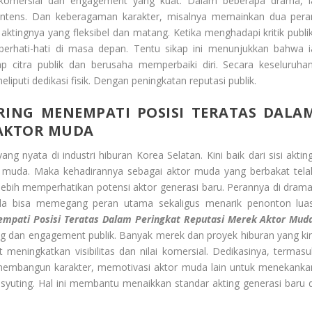
ik komersial dan engagement yang kuat. Dalam beberapa drama, i
intens. Dan keberagaman karakter, misalnya memainkan dua pera
tingnya yang fleksibel dan matang. Ketika menghadapi kritik publik
erhati-hati di masa depan. Tentu sikap ini menunjukkan bahwa i
 citra publik dan berusaha memperbaiki diri. Secara keseluruhan
iputi dedikasi fisik. Dengan peningkatan reputasi publik.
ING MENEMPATI POSISI TERATAS DALA
 AKTOR MUDA
g nyata di industri hiburan Korea Selatan. Kini baik dari sisi akting
n muda. Maka kehadirannya sebagai aktor muda yang berbakat tela
ebih memperhatikan potensi aktor generasi baru. Perannya di drama
a bisa memegang peran utama sekaligus menarik penonton luas
pati Posisi Teratas Dalam Peringkat Reputasi Merek Aktor Mud
g dan engagement publik. Banyak merek dan proyek hiburan yang kin
 meningkatkan visibilitas dan nilai komersial. Dedikasinya, termasu
 membangun karakter, memotivasi aktor muda lain untuk menekanka
yuting. Hal ini membantu menaikkan standar akting generasi baru d