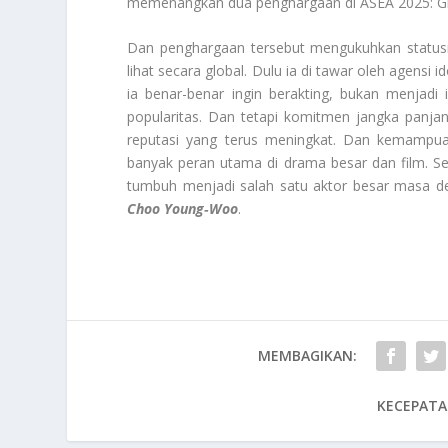
memenangkan dua penghargaan di ASEA 2025: Glob
Dan penghargaan tersebut mengukuhkan statusny
lihat secara global. Dulu ia di tawar oleh agensi i
ia benar-benar ingin berakting, bukan menjadi
popularitas. Dan tetapi komitmen jangka panj
reputasi yang terus meningkat. Dan kemampua
banyak peran utama di drama besar dan film. S
tumbuh menjadi salah satu aktor besar masa de
Choo Young‑Woo
.
MEMBAGIKAN:
KECEPATA