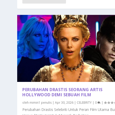
PERUBAHAN DRASTIS SEORANG ARTIS
HOLLYWOOD DEMI SEBUAH FILM
oleh
mimin1 penulis
|
Apr 30, 2026
|
CELEBRITY
|
0
|
Perubahan Drastis Selebriti Untuk Peran Film Utama B