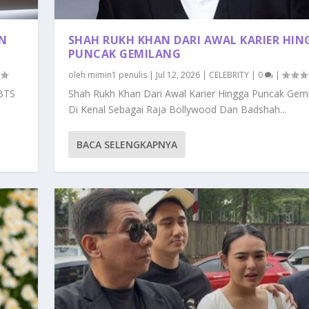
AN
SHAH RUKH KHAN DARI AWAL KARIER HIN
PUNCAK GEMILANG
oleh
mimin1 penulis
|
Jul 12, 2026
|
CELEBRITY
|
0
|
 BTS
Shah Rukh Khan Dari Awal Karier Hingga Puncak Gem
Di Kenal Sebagai Raja Bollywood Dan Badshah...
BACA SELENGKAPNYA