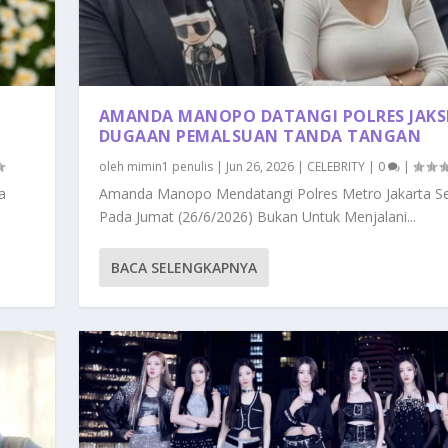
AMANDA MANOPO DATANGI POLRES JAKS
DUGAAN PEMALSUAN TANDA TANGAN
oleh
mimin1 penulis
|
Jun 26, 2026
|
CELEBRITY
|
0
|
a
Amanda Manopo Mendatangi Polres Metro Jakarta Se
Pada Jumat (26/6/2026) Bukan Untuk Menjalani...
BACA SELENGKAPNYA