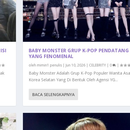
ISI
BABY MONSTER GRUP K-POP PENDATANG
YANG FENOMENAL
oleh
mimin1 penulis
|
Jun 10, 2026
|
CELEBRITY
|
0
|
hak
Baby Monster Adalah Grup K-Pop Populer Wanita Asa
Korea Selatan Yang Di Bentuk Oleh Agensi YG...
BACA SELENGKAPNYA