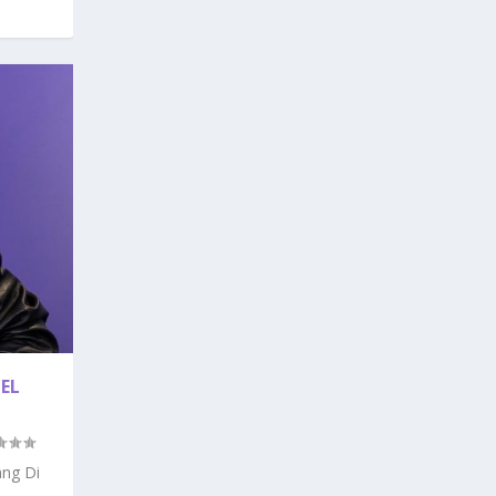
EL
ang Di