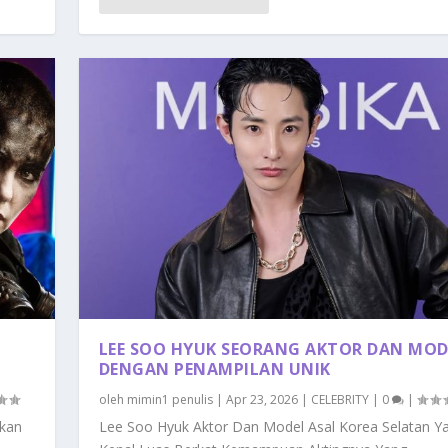
LEE SOO HYUK SEORANG AKTOR DAN MOD
DENGAN PENAMPILAN UNIK
oleh
mimin1 penulis
|
Apr 23, 2026
|
CELEBRITY
|
0
|
ukan
Lee Soo Hyuk Aktor Dan Model Asal Korea Selatan Y