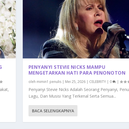
G
PENYANYI STEVIE NICKS MAMPU
MENGETARKAN HATI PARA PENONOTON
oleh
mimin1 penulis
|
Mei 25, 2026
|
CELEBRITY
|
0
|
akat,
Penyanyi Stevie Nicks Adalah Seorang Penyanyi, Penul
Lagu, Dan Musisi Yang Terkenal Serta Semua...
BACA SELENGKAPNYA