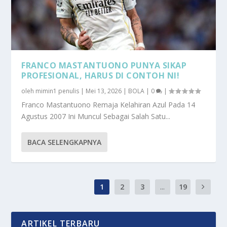
FRANCO MASTANTUONO PUNYA SIKAP
PROFESIONAL, HARUS DI CONTOH NI!
oleh
mimin1 penulis
|
Mei 13, 2026
|
BOLA
|
0
|
Franco Mastantuono Remaja Kelahiran Azul Pada 14
Agustus 2007 Ini Muncul Sebagai Salah Satu...
BACA SELENGKAPNYA
1
2
3
...
19
ARTIKEL TERBARU