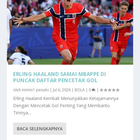
ERLING HAALAND SAMAI MBAPPE DI
PUNCAK DAFTAR PENCETAK GOL
oleh
mimin1 penulis
|
Jul 6, 2026
|
BOLA
|
0
|
Erling Haaland Kembali Menunjukkan Ketajamannya
Dengan Mencetak Gol Penting Yang Membantu
Timnya...
BACA SELENGKAPNYA