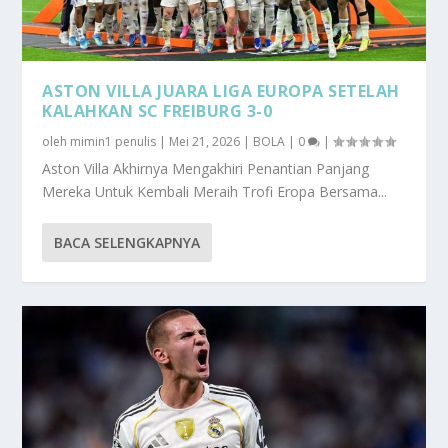
ASTON VILLA JUARA LIGA EUROPA SETELAH
KALAHKAN SC FREIBURG 3-0
oleh
mimin1 penulis
|
Mei 21, 2026
|
BOLA
|
0
|
Aston Villa Akhirnya Mengakhiri Penantian Panjang
Mereka Untuk Kembali Meraih Trofi Eropa Bersama...
BACA SELENGKAPNYA