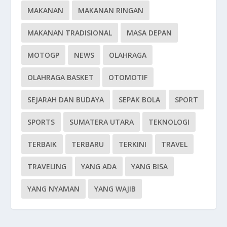
MAKANAN
MAKANAN RINGAN
MAKANAN TRADISIONAL
MASA DEPAN
MOTOGP
NEWS
OLAHRAGA
OLAHRAGA BASKET
OTOMOTIF
SEJARAH DAN BUDAYA
SEPAK BOLA
SPORT
SPORTS
SUMATERA UTARA
TEKNOLOGI
TERBAIK
TERBARU
TERKINI
TRAVEL
TRAVELING
YANG ADA
YANG BISA
YANG NYAMAN
YANG WAJIB