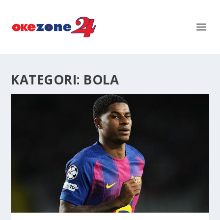
KATEGORI:
BOLA