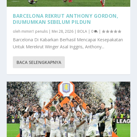
BARCELONA REKRUT ANTHONY GORDON,
DIUMUMKAN SEBELUM PILDUN
oleh
mimin1 penulis
|
Mei 28, 2026
|
BOLA
|
0
|
Barcelona Di Kabarkan Berhasil Mencapai Kesepakatan
Untuk Merekrut Winger Asal Inggris, Anthony...
BACA SELENGKAPNYA