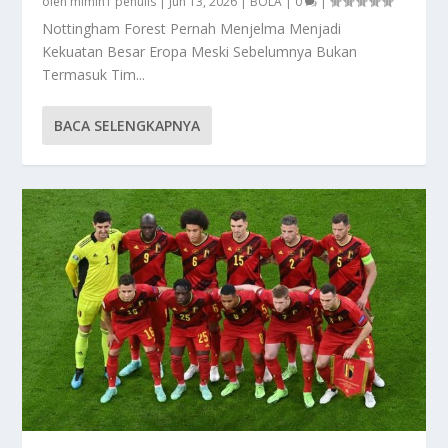
oleh
mimin1 penulis
|
Jun 13, 2026
|
BOLA
|
0
|
Nottingham Forest Pernah Menjelma Menjadi
Kekuatan Besar Eropa Meski Sebelumnya Bukan
Termasuk Tim...
BACA SELENGKAPNYA